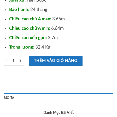
Xuất xứ:
Hàn Quốc
Bảo hành:
24 tháng
Chiều cao chữ A max:
3.65m
Chiều cao chữ A min:
6.64m
Chiều cao xếp gọn:
3.7m
Trọng lượng:
32.4 Kg
Thang Nhôm Poongsan PS 52 số lượng
THÊM VÀO GIỎ HÀNG
MÔ TẢ
Danh Mục Bài Viết