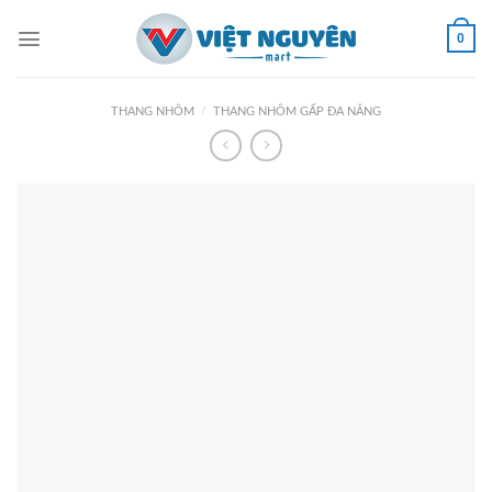
Skip
to
0
content
THANG NHÔM
/
THANG NHÔM GẤP ĐA NĂNG