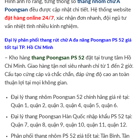
Hình ảnh rõ ràng, từng thông số
thang nhôm chữ A
Poongsan
đều được cập nhật chi tiết. Hệ thống website
đặt hàng online 24/7
, xác nhận đơn nhanh, đội ngũ tư
vấn nhiệt tình nhiều kinh nghiệm.
Đại lý phân phối thang rút chữ A đa năng Poongsan PS 52 giá
tốt tại TP. Hồ Chí Minh
– Kho hàng
thang Poongsan PS 52
đặt tại trung tâm Hồ
Chí Minh. Giao hàng tận nơi siêu nhanh chỉ từ 1 đến 2 giờ.
Cấu tạo cứng cáp và chắc chắn, đáp ứng độ cao an toàn
thuận lợi tại mọi không gian.
Đại lý thang nhôm Poongsan 52 chính hãng giá rẻ tại:
Quận 1, quận 2, quận 3, quận 4, quận 5, quận 6.
Đại lý thang Poongsan Hàn Quốc nhập khẩu PS 52 tại:
Quận 7, quận 8, quận 9, quận 10, quận 11, quận 12.
Phân phối thang nhôm PS 52 giá tốt tại: Tân Bình, Tân