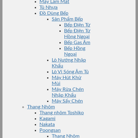
Máy Làm Mát
Tủ Nhựa
Đồ Dùng Bếp
Sản Phẩm Bếp
Bếp Điện Từ
Bếp Điện Từ
Hồng Ngoại
Bếp Gas Âm
Bếp Hồng
Ngoại
Lò Nướng Nhập
Khẩu
Lò Vi Sóng Âm Tủ
Máy Hút Khử
Mùi
Máy Rửa Chén
Nhập Khẩu
Máy Sấy Chén
Thang Nhôm
Thang nhôm Toshiko
Kagami
Nakata
Poongsan
Thang Nhôm