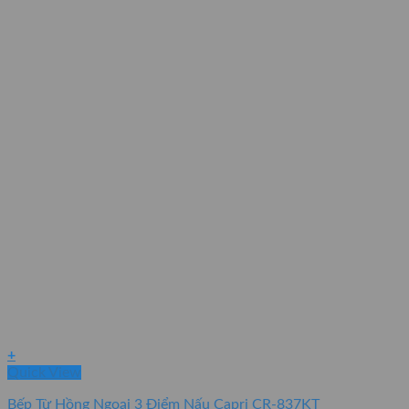
+
Quick View
Bếp Từ Hồng Ngoại 3 Điểm Nấu Capri CR-837KT