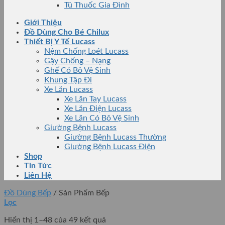
Tủ Thuốc Gia Đình
Giới Thiệu
Đồ Dùng Cho Bé Chilux
Thiết Bị Y Tế Lucass
Nệm Chống Loét Lucass
Gậy Chống – Nạng
Ghế Có Bô Vệ Sinh
Khung Tập Đi
Xe Lăn Lucass
Xe Lăn Tay Lucass
Xe Lăn Điện Lucass
Xe Lăn Có Bô Vệ Sinh
Giường Bệnh Lucass
Giường Bệnh Lucass Thường
Giường Bệnh Lucass Điện
Shop
Tin Tức
Liên Hệ
Đồ Dùng Bếp
/
Sản Phẩm Bếp
Lọc
Hiển thị 1–48 của 49 kết quả