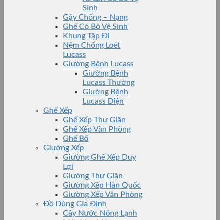
Sinh
Gậy Chống – Nạng
Ghế Có Bô Vệ Sinh
Khung Tập Đi
Nệm Chống Loét
Lucass
Giường Bệnh Lucass
Giường Bệnh
Lucass Thường
Giường Bệnh
Lucass Điện
Ghế Xếp
Ghế Xếp Thư Giãn
Ghế Xếp Văn Phòng
Ghế Bố
Giường Xếp
Giường Ghế Xếp Duy
Lợi
Giường Thư Giãn
Giường Xếp Hàn Quốc
Giường Xếp Văn Phòng
Đồ Dùng Gia Đình
Cây Nước Nóng Lạnh