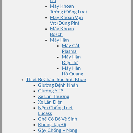
Gỗ
Máy Khoan
Tường (Động Lực)
Máy Khoan Vặn
Vít (Dùng Pin)
Máy Khoan
Bosch
Máy Hàn
Máy Cắt
Plasma
Máy Hàn
Điện Tử
Máy Hàn
Hồ Quang
Thiết Bị Chăm Sóc Sức Khỏe
Giường Bệnh Nhân
Giường Y Tế
Xe Lăn Thường
Xe Lăn Điện
Nệm Chống Loét
Lucass
Ghế Có Bô Vệ Sinh
Khung Tập Đi
Gậy Chống – Nạng