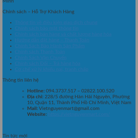
Minh
Chính sách – Hỗ Trợ Khách Hàng
Thông tin về điều kiện giao dịch chung
Chính sách bảo mật thông tin
Chính sách bán hàng và chất lượng hàng hóa
Hướng dẫn đặt hàng – Thanh Toán
Chính Sách Bảo Hành Sản Phẩm
Chính sách Thanh Toán
Chính Sách Vận Chuyển
Chính sách Đổi – Trả hàng hóa
Cơ chế xử lý khiếu nại, tranh chấp
Thông tin liên hệ
Hotline:
094.3737.517 – 02822.100.520
Địa chỉ:
228/5 đường Hàn Hải Nguyên, Phường
10, Quận 11, Thành Phố Hồ Chí Minh, Việt Nam
Mail:
Vietnguyenmart@gmail.com
Website:
https://vietnguyenmart.com/
Tin tức mới