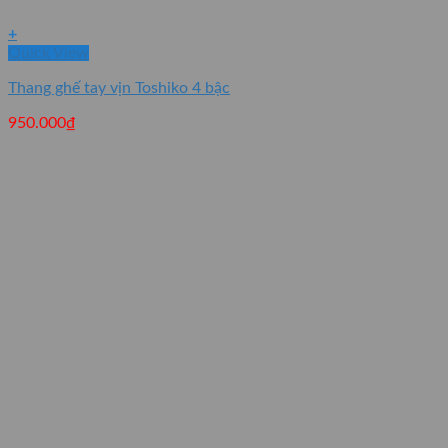
+
Quick View
Thang ghế tay vịn Toshiko 4 bậc
950.000
₫