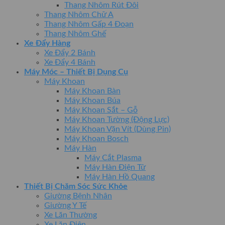
Thang Nhôm Rút Đôi
Thang Nhôm Chữ A
Thang Nhôm Gấp 4 Đoạn
Thang Nhôm Ghế
Xe Đẩy Hàng
Xe Đẩy 2 Bánh
Xe Đẩy 4 Bánh
Máy Móc – Thiết Bị Dụng Cụ
Máy Khoan
Máy Khoan Bàn
Máy Khoan Búa
Máy Khoan Sắt – Gỗ
Máy Khoan Tường (Động Lực)
Máy Khoan Vặn Vít (Dùng Pin)
Máy Khoan Bosch
Máy Hàn
Máy Cắt Plasma
Máy Hàn Điện Tử
Máy Hàn Hồ Quang
Thiết Bị Chăm Sóc Sức Khỏe
Giường Bệnh Nhân
Giường Y Tế
Xe Lăn Thường
Xe Lăn Điện