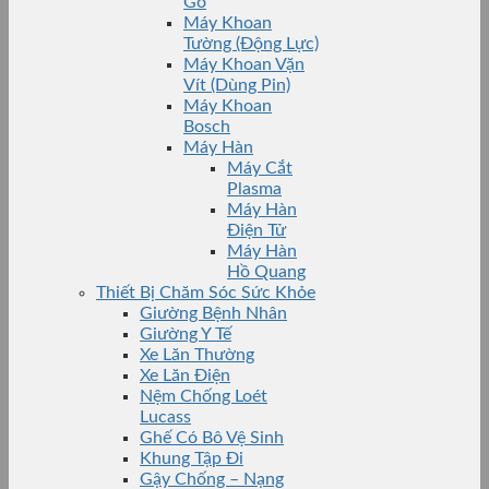
Gỗ
Máy Khoan
Tường (Động Lực)
Máy Khoan Vặn
Vít (Dùng Pin)
Máy Khoan
Bosch
Máy Hàn
Máy Cắt
Plasma
Máy Hàn
Điện Tử
Máy Hàn
Hồ Quang
Thiết Bị Chăm Sóc Sức Khỏe
Giường Bệnh Nhân
Giường Y Tế
Xe Lăn Thường
Xe Lăn Điện
Nệm Chống Loét
Lucass
Ghế Có Bô Vệ Sinh
Khung Tập Đi
Gậy Chống – Nạng