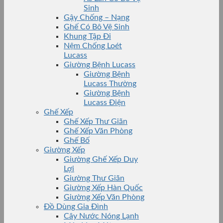
Sinh
Gậy Chống – Nạng
Ghế Có Bô Vệ Sinh
Khung Tập Đi
Nệm Chống Loét
Lucass
Giường Bệnh Lucass
Giường Bệnh
Lucass Thường
Giường Bệnh
Lucass Điện
Ghế Xếp
Ghế Xếp Thư Giãn
Ghế Xếp Văn Phòng
Ghế Bố
Giường Xếp
Giường Ghế Xếp Duy
Lợi
Giường Thư Giãn
Giường Xếp Hàn Quốc
Giường Xếp Văn Phòng
Đồ Dùng Gia Đình
Cây Nước Nóng Lạnh