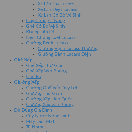
Xe Lăn Tay Lucass
Xe Lăn Điện Lucass
Xe Lăn Có Bô Vệ Sinh
Gậy Chống – Nạng
Ghế Có Bô Vệ Sinh
Khung Tập Đi
Nệm Chống Loét Lucass
Giường Bệnh Lucass
Giường Bệnh Lucass Thường
Giường Bệnh Lucass Điện
Ghế Xếp
Ghế Xếp Thư Giãn
Ghế Xếp Văn Phòng
Ghế Bố
Giường Xếp
Giường Ghế Xếp Duy Lợi
Giường Thư Giãn
Giường Xếp Hàn Quốc
Giường Xếp Văn Phòng
Đồ Dùng Gia Đình
Cây Nước Nóng Lạnh
Máy Làm Mát
Tủ Nhựa