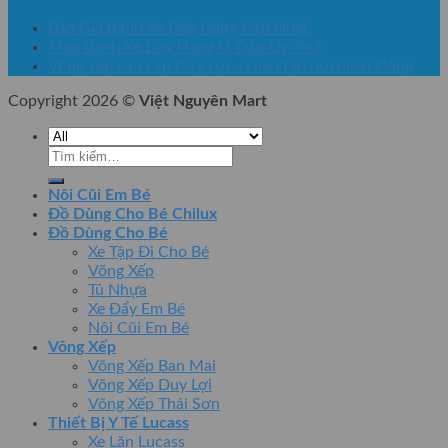
Báo Giá Bánh Xe Đẩy Hàng Mới Nhất
Mua Bánh Xe Đẩy Hàng Ở Đâu Uy Tín?
Võng xếp cao cấp Duy Lợi – Giao tận nơi miền Đông
Copyright 2026 ©
Việt Nguyên Mart
Tìm
kiếm:
Nôi Cũi Em Bé
Đồ Dùng Cho Bé Chilux
Đồ Dùng Cho Bé
Xe Tập Đi Cho Bé
Võng Xếp
Tủ Nhựa
Xe Đẩy Em Bé
Nôi Cũi Em Bé
Võng Xếp
Võng Xếp Ban Mai
Võng Xếp Duy Lợi
Võng Xếp Thái Sơn
Thiết Bị Y Tế Lucass
Xe Lăn Lucass