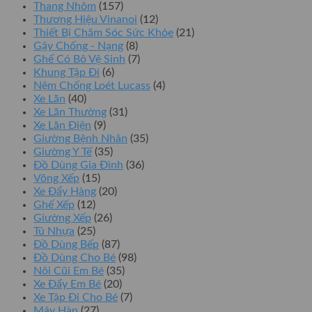
Thang Nhôm
(157)
Thương Hiệu Vinanoi
(12)
Thiết Bị Chăm Sóc Sức Khỏe
(21)
Gậy Chống - Nạng
(8)
Ghế Có Bô Vệ Sinh
(7)
Khung Tập Đi
(6)
Nệm Chống Loét Lucass
(4)
Xe Lăn
(40)
Xe Lăn Thường
(31)
Xe Lăn Điện
(9)
Giường Bệnh Nhân
(35)
Giường Y Tế
(35)
Đồ Dùng Gia Đình
(36)
Võng Xếp
(15)
Xe Đẩy Hàng
(20)
Ghế Xếp
(12)
Giường Xếp
(26)
Tủ Nhựa
(25)
Đồ Dùng Bếp
(87)
Đồ Dùng Cho Bé
(98)
Nôi Cũi Em Bé
(35)
Xe Đẩy Em Bé
(20)
Xe Tập Đi Cho Bé
(7)
Máy Hàn
(27)