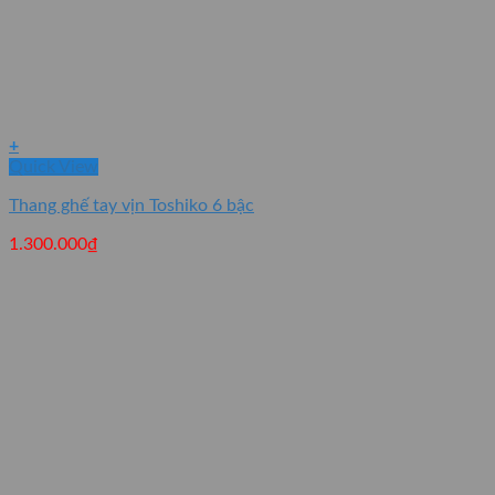
+
Quick View
Thang ghế tay vịn Toshiko 6 bậc
1.300.000
₫