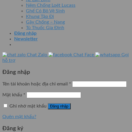
Nệm Chống Loét Lucass
Ghế Có Bô Vệ Sinh
Khung Tập Đi
Gậy Chống – Nạng
Tủ Thuốc Gia Đình
Đăng nhập
Newsletter
Chat Zalo
Chat Face
Gọi
hỗ trợ
Đăng nhập
Tên tài khoản hoặc địa chỉ email
*
Mật khẩu
*
Ghi nhớ mật khẩu
Đăng nhập
Quên mật khẩu?
Đăng ký