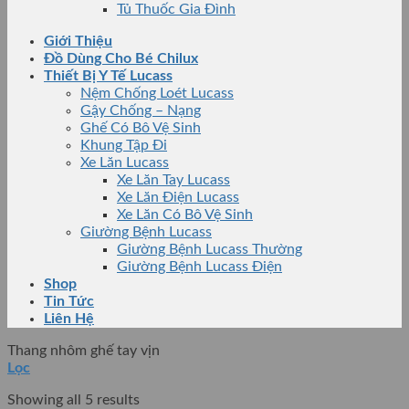
Tủ Thuốc Gia Đình
Giới Thiệu
Đồ Dùng Cho Bé Chilux
Thiết Bị Y Tế Lucass
Nệm Chống Loét Lucass
Gậy Chống – Nạng
Ghế Có Bô Vệ Sinh
Khung Tập Đi
Xe Lăn Lucass
Xe Lăn Tay Lucass
Xe Lăn Điện Lucass
Xe Lăn Có Bô Vệ Sinh
Giường Bệnh Lucass
Giường Bệnh Lucass Thường
Giường Bệnh Lucass Điện
Shop
Tin Tức
Liên Hệ
Thang nhôm ghế tay vịn
Lọc
Showing all 5 results