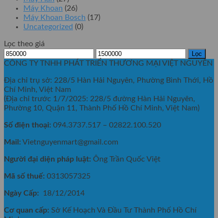
Máy Khoan
(26)
Máy Khoan Bosch
(17)
Uncategorized
(0)
Lọc theo giá
Giá
Giá
Lọc
tối
tối
CÔNG TY TNHH PHÁT TRIỂN THƯƠNG MẠI VIỆT NGUYÊN
thiểu
đa
Địa chỉ trụ sở: 228/5 Hàn Hải Nguyên, Phường Bình Thới, Hồ
Chí Minh, Việt Nam
(Địa chỉ trước 1/7/2025: 228/5 đường Hàn Hải Nguyên,
Phường 10, Quận 11, Thành Phố Hồ Chí Minh, Việt Nam)
Số điện thoại:
094.3737.517 – 02822.100.520
Mail:
Vietnguyenmart@gmail.com
Người đại diện pháp luật:
Ông Trần Quốc Việt
Mã số thuế:
0313057325
Ngày Cấp:
18/12/2014
Cơ quan cấp:
Sở Kế Hoạch Và Đầu Tư Thành Phố Hồ Chí