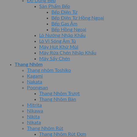
Đồ Dùng Bếp
Sản Phẩm Bếp
Bếp Điện Từ
Bếp Điện Từ Hồng Ngoại
Bếp Gas Âm
Bếp Hồng Ngoại
Lò Nướng Nhập Khẩu
Lò Vi Sóng Âm Tủ
Máy Hút Khử Mùi
Máy Rửa Chén Nhập Khẩu
Máy Sấy Chén
Thang Nhôm
Thang nhôm Toshiko
Kagami
Nakata
Poongsan
Thang Nhôm Trượt
Thang Nhôm Bàn
Mitrita
Nikawa
Nikita
Nikata
Thang Nhôm Rút
Thang Nhôm Rút Đơn