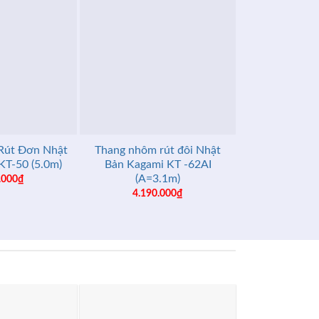
+
+
Rút Đơn Nhật
Thang nhôm rút đôi Nhật
Võng Xếp Ban
KT-50 (5.0m)
Bản Kagami KT -62AI
B
(A=3.1m)
.000
₫
680.
4.190.000
₫