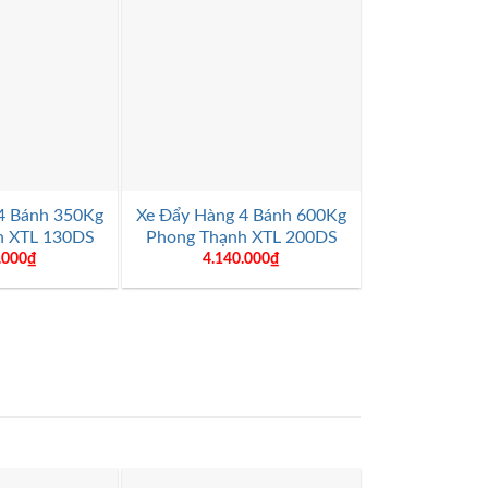
+
+
4 Bánh 350Kg
Xe Đẩy Hàng 4 Bánh 600Kg
Xe Đẩy Hàng 
h XTL 130DS
Phong Thạnh XTL 200DS
Phong Thạn
.000
₫
4.140.000
₫
2.140