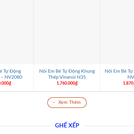
+
+
é Tự Động
Nôi Em Bé Tự Động Khung
Nôi Em Bé Tự
 – NV2080
Thép Vinanoi N35
NV
0.000
₫
1.760.000
₫
1.870
Xem Thêm
GHẾ XẾP