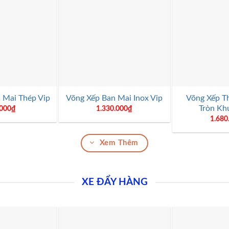
+
+
Võng Xếp T
 Mai Thép Vip
Võng Xếp Ban Mai Inox Vip
Tròn Kh
.000
₫
1.330.000
₫
1.680
Xem Thêm
XE ĐẨY HÀNG