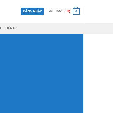
0
GIỎ HÀNG /
0
₫
ĐĂNG NHẬP
ỨC
LIÊN HỆ