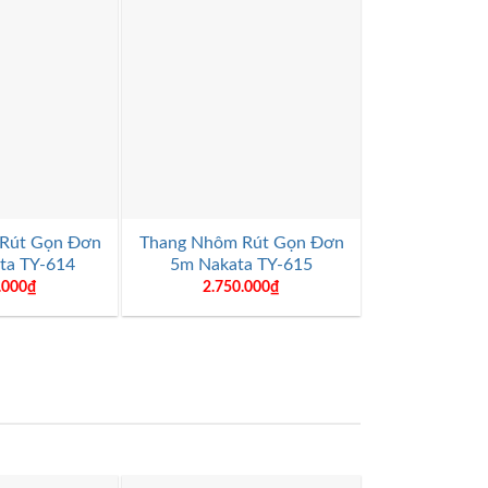
+
+
Rút Gọn Đơn
Thang Nhôm Rút Gọn Đơn
Thang Nhôm 
ta TY-614
5m Nakata TY-615
5m4 Naka
.000
₫
2.750.000
₫
2.910