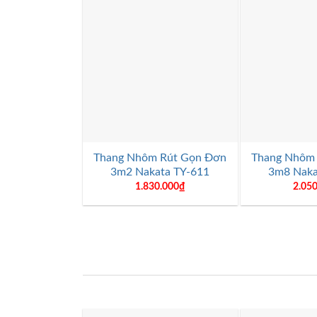
+
+
Thang Nhôm Rút Gọn Đơn
Thang Nhôm
3m2 Nakata TY-611
3m8 Naka
1.830.000
₫
2.05