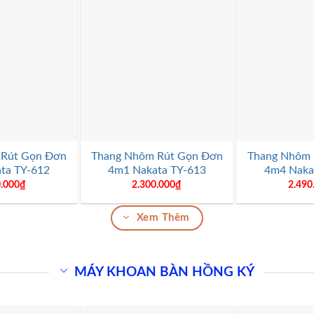
+
+
 Rút Gọn Đơn
Thang Nhôm Rút Gọn Đơn
Thang Nhôm 
ta TY-612
4m1 Nakata TY-613
4m4 Naka
0.000
₫
2.300.000
₫
2.490
Xem Thêm
MÁY KHOAN BÀN HỒNG KÝ