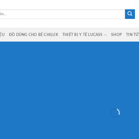
IỆU
ĐỒ DÙNG CHO BÉ CHILUX
THIẾT BỊ Y TẾ LUCASS
SHOP
TIN T