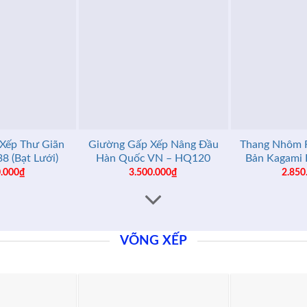
+
+
Xếp Thư Giãn
Giường Gấp Xếp Nâng Đầu
Thang Nhôm 
8 (Bạt Lưới)
Hàn Quốc VN – HQ120
Bản Kagami 
0.000
₫
3.500.000
₫
2.850
VÕNG XẾP