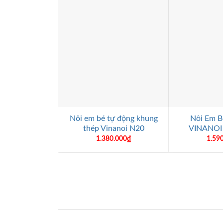
+
+
Nôi em bé tự động khung
Nôi Em B
thép Vinanoi N20
VINANOI
1.380.000
₫
1.59