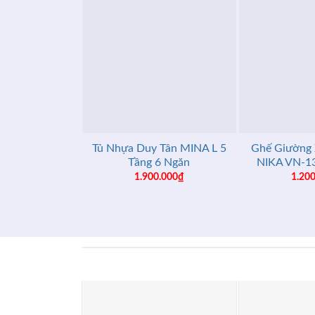
+
+
Tủ Nhựa Duy Tân MINA L 5
Ghế Giường 
Tầng 6 Ngăn
NIKA VN-13
1.900.000
₫
1.20