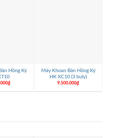
+
+
Bàn Hồng Ký
Máy Khoan Bàn Hồng Ký
Máy Khoan 
KT10
HK KC10 (3 buly)
HK 
.000
₫
9.500.000
₫
9.350