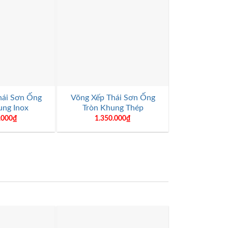
+
+
hái Sơn Ống
Võng Xếp Thái Sơn Ống
Võng Xếp T
ung Inox
Tròn Khung Thép
Vuông Kh
.000
₫
1.350.000
₫
1.520