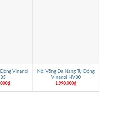
+
+
 Động Vinanoi
Nôi Võng Đa Năng Tự Động
Cũi Gỗ cho 
35
Vinanoi NV80
VNC
.000
₫
1.990.000
₫
2.760.