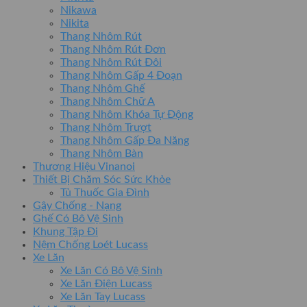
Nikawa
Nikita
Thang Nhôm Rút
Thang Nhôm Rút Đơn
Thang Nhôm Rút Đôi
Thang Nhôm Gấp 4 Đoạn
Thang Nhôm Ghế
Thang Nhôm Chữ A
Thang Nhôm Khóa Tự Động
Thang Nhôm Trượt
Thang Nhôm Gấp Đa Năng
Thang Nhôm Bàn
Thương Hiệu Vinanoi
Thiết Bị Chăm Sóc Sức Khỏe
Tủ Thuốc Gia Đình
Gậy Chống - Nạng
Ghế Có Bô Vệ Sinh
Khung Tập Đi
Nệm Chống Loét Lucass
Xe Lăn
Xe Lăn Có Bô Vệ Sinh
Xe Lăn Điện Lucass
Xe Lăn Tay Lucass