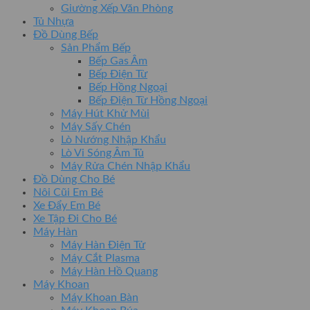
Giường Xếp Văn Phòng
Tủ Nhựa
Đồ Dùng Bếp
Sản Phẩm Bếp
Bếp Gas Âm
Bếp Điện Từ
Bếp Hồng Ngoại
Bếp Điện Từ Hồng Ngoại
Máy Hút Khử Mùi
Máy Sấy Chén
Lò Nướng Nhập Khẩu
Lò Vi Sóng Âm Tủ
Máy Rửa Chén Nhập Khẩu
Đồ Dùng Cho Bé
Nôi Cũi Em Bé
Xe Đẩy Em Bé
Xe Tập Đi Cho Bé
Máy Hàn
Máy Hàn Điện Tử
Máy Cắt Plasma
Máy Hàn Hồ Quang
Máy Khoan
Máy Khoan Bàn