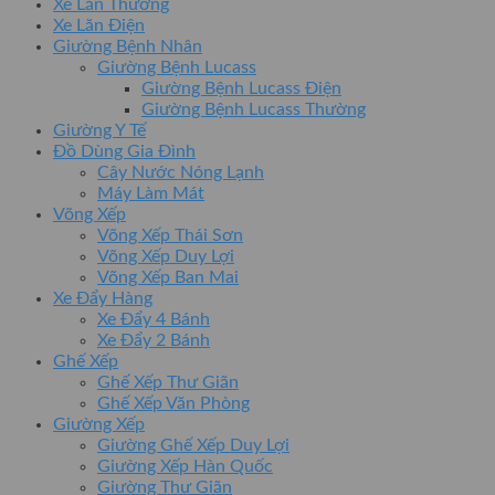
Xe Lăn Thường
Xe Lăn Điện
Giường Bệnh Nhân
Giường Bệnh Lucass
Giường Bệnh Lucass Điện
Giường Bệnh Lucass Thường
Giường Y Tế
Đồ Dùng Gia Đình
Cây Nước Nóng Lạnh
Máy Làm Mát
Võng Xếp
Võng Xếp Thái Sơn
Võng Xếp Duy Lợi
Võng Xếp Ban Mai
Xe Đẩy Hàng
Xe Đẩy 4 Bánh
Xe Đẩy 2 Bánh
Ghế Xếp
Ghế Xếp Thư Giãn
Ghế Xếp Văn Phòng
Giường Xếp
Giường Ghế Xếp Duy Lợi
Giường Xếp Hàn Quốc
Giường Thư Giãn