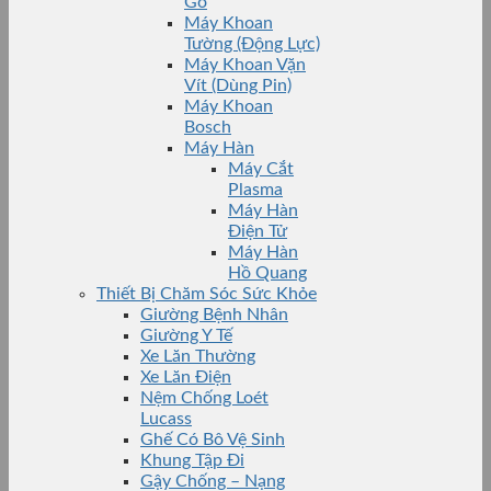
Gỗ
Máy Khoan
Tường (Động Lực)
Máy Khoan Vặn
Vít (Dùng Pin)
Máy Khoan
Bosch
Máy Hàn
Máy Cắt
Plasma
Máy Hàn
Điện Tử
Máy Hàn
Hồ Quang
Thiết Bị Chăm Sóc Sức Khỏe
Giường Bệnh Nhân
Giường Y Tế
Xe Lăn Thường
Xe Lăn Điện
Nệm Chống Loét
Lucass
Ghế Có Bô Vệ Sinh
Khung Tập Đi
Gậy Chống – Nạng