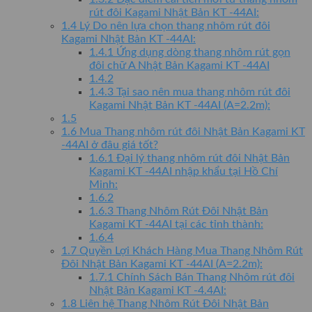
rút đôi Kagami Nhật Bản KT -44AI:
1.4
Lý Do nên lựa chọn thang nhôm rút đôi
Kagami Nhật Bản KT -44AI:
1.4.1
Ứng dụng dòng thang nhôm rút gọn
đôi chữ A Nhật Bản Kagami KT -44AI
1.4.2
1.4.3
Tại sao nên mua thang nhôm rút đôi
Kagami Nhật Bản KT -44AI (A=2.2m):
1.5
1.6
Mua Thang nhôm rút đôi Nhật Bản Kagami KT
-44AI ở đâu giá tốt?
1.6.1
Đại lý thang nhôm rút đôi Nhật Bản
Kagami KT -44AI nhập khẩu tại Hồ Chí
Minh:
1.6.2
1.6.3
Thang Nhôm Rút Đôi Nhật Bản
Kagami KT -44AI tại các tỉnh thành:
1.6.4
1.7
Quyền Lợi Khách Hàng Mua Thang Nhôm Rút
Đôi Nhật Bản Kagami KT -44AI (A=2.2m):
1.7.1
Chính Sách Bán Thang Nhôm rút đôi
Nhật Bản Kagami KT -4.4AI:
1.8
Liên hệ Thang Nhôm Rút Đôi Nhật Bản