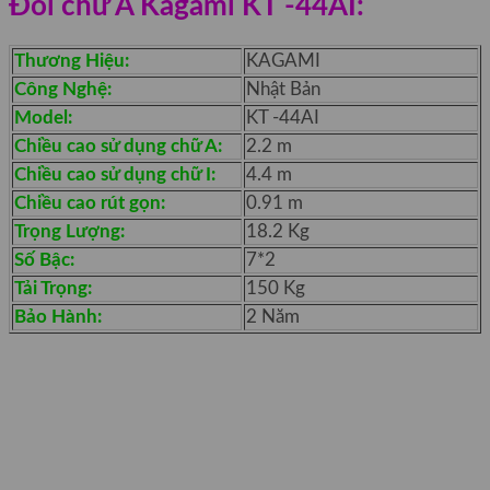
Đôi chữ A Kagami KT -44AI:
Thương Hiệu:
KAGAMI
Công Nghệ:
Nhật Bản
Model:
KT -44AI
Chiều cao sử dụng chữ A:
2.2 m
Chiều cao sử dụng chữ I:
4.4 m
Chiều cao rút gọn:
0.91 m
Trọng Lượng:
18.2 Kg
Số Bậc:
7*2
Tải Trọng:
150 Kg
Bảo Hành:
2 Năm