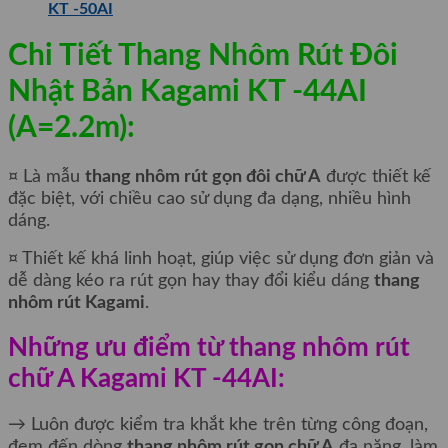
KT -50AI
Chi Tiết Thang Nhôm Rút Đôi
Nhật Bản Kagami KT -44AI
(A=2.2m):
¤ Là mẫu
thang nhôm rút gọn đôi chữ A
được thiết kế
đặc biệt, với chiều cao sử dụng đa dạng, nhiều hình
dáng.
¤ Thiết kế khá linh hoạt, giúp việc sử dụng đơn giản và
dễ dàng kéo ra rút gọn hay thay đổi kiểu dáng
thang
nhôm rút Kagami
.
Những ưu điểm từ thang nhôm rút
chữ A Kagami KT -44AI:
→ Luôn được kiểm tra khắt khe trên từng công đoạn,
đem đến dòng
thang nhôm rút gọn chữ A
đa năng, làm