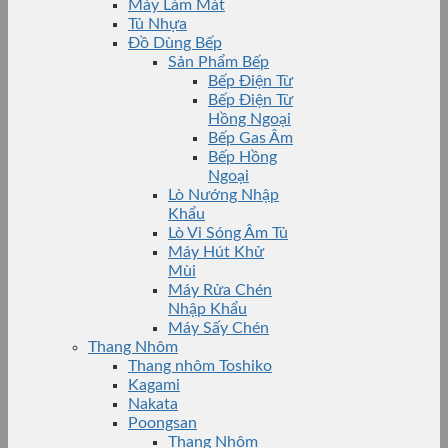
Máy Làm Mát
Tủ Nhựa
Đồ Dùng Bếp
Sản Phẩm Bếp
Bếp Điện Từ
Bếp Điện Từ
Hồng Ngoại
Bếp Gas Âm
Bếp Hồng
Ngoại
Lò Nướng Nhập
Khẩu
Lò Vi Sóng Âm Tủ
Máy Hút Khử
Mùi
Máy Rửa Chén
Nhập Khẩu
Máy Sấy Chén
Thang Nhôm
Thang nhôm Toshiko
Kagami
Nakata
Poongsan
Thang Nhôm