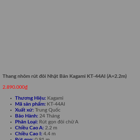
Thang nhôm rút đôi Nhật Bản Kagami KT-44AI (A=2.2m)
2.890.000
₫
Thương Hiệu:
Kagami
Mã sản phẩm:
KT-44AI
Xuất xứ:
Trung Quốc
Bảo Hành:
24 Tháng
Phân Loại:
Rút gọn đôi chữ A
Chiều Cao A:
2.2 m
Chiều Cao I:
4.4 m
Rút gọn:
0.91 m