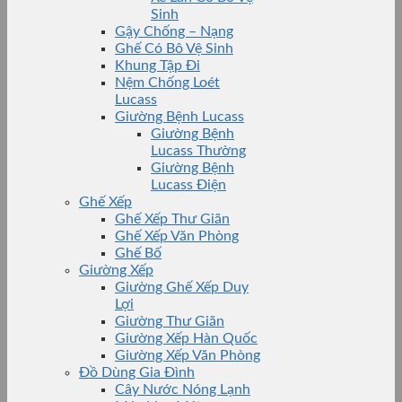
Sinh
Gậy Chống – Nạng
Ghế Có Bô Vệ Sinh
Khung Tập Đi
Nệm Chống Loét
Lucass
Giường Bệnh Lucass
Giường Bệnh
Lucass Thường
Giường Bệnh
Lucass Điện
Ghế Xếp
Ghế Xếp Thư Giãn
Ghế Xếp Văn Phòng
Ghế Bố
Giường Xếp
Giường Ghế Xếp Duy
Lợi
Giường Thư Giãn
Giường Xếp Hàn Quốc
Giường Xếp Văn Phòng
Đồ Dùng Gia Đình
Cây Nước Nóng Lạnh