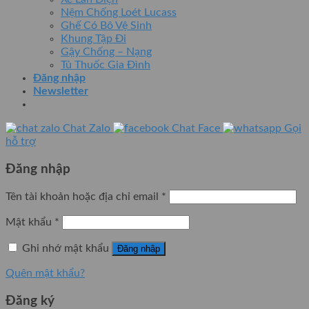
Nệm Chống Loét Lucass
Ghế Có Bô Vệ Sinh
Khung Tập Đi
Gậy Chống – Nạng
Tủ Thuốc Gia Đình
Đăng nhập
Newsletter
Chat Zalo
Chat Face
Gọi
hỗ trợ
Đăng nhập
Tên tài khoản hoặc địa chỉ email
*
Mật khẩu
*
Ghi nhớ mật khẩu
Đăng nhập
Quên mật khẩu?
Đăng ký