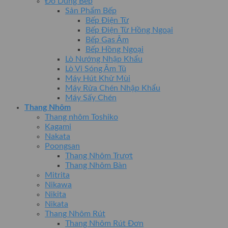
Đồ Dùng Bếp
Sản Phẩm Bếp
Bếp Điện Từ
Bếp Điện Từ Hồng Ngoại
Bếp Gas Âm
Bếp Hồng Ngoại
Lò Nướng Nhập Khẩu
Lò Vi Sóng Âm Tủ
Máy Hút Khử Mùi
Máy Rửa Chén Nhập Khẩu
Máy Sấy Chén
Thang Nhôm
Thang nhôm Toshiko
Kagami
Nakata
Poongsan
Thang Nhôm Trượt
Thang Nhôm Bàn
Mitrita
Nikawa
Nikita
Nikata
Thang Nhôm Rút
Thang Nhôm Rút Đơn