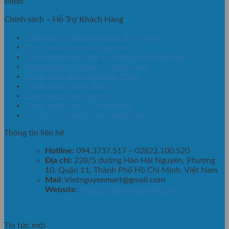
Minh
Chính sách – Hỗ Trợ Khách Hàng
Thông tin về điều kiện giao dịch chung
Chính sách bảo mật thông tin
Chính sách bán hàng và chất lượng hàng hóa
Hướng dẫn đặt hàng – Thanh Toán
Chính Sách Bảo Hành Sản Phẩm
Chính sách Thanh Toán
Chính Sách Vận Chuyển
Chính sách Đổi – Trả hàng hóa
Cơ chế xử lý khiếu nại, tranh chấp
Thông tin liên hệ
Hotline:
094.3737.517 – 02822.100.520
Địa chỉ:
228/5 đường Hàn Hải Nguyên, Phường
10, Quận 11, Thành Phố Hồ Chí Minh, Việt Nam
Mail:
Vietnguyenmart@gmail.com
Website:
https://vietnguyenmart.com/
Tin tức mới