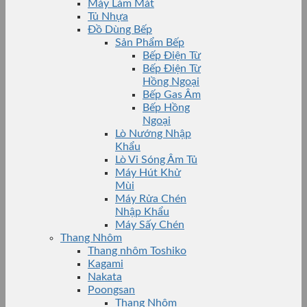
Máy Làm Mát
Tủ Nhựa
Đồ Dùng Bếp
Sản Phẩm Bếp
Bếp Điện Từ
Bếp Điện Từ
Hồng Ngoại
Bếp Gas Âm
Bếp Hồng
Ngoại
Lò Nướng Nhập
Khẩu
Lò Vi Sóng Âm Tủ
Máy Hút Khử
Mùi
Máy Rửa Chén
Nhập Khẩu
Máy Sấy Chén
Thang Nhôm
Thang nhôm Toshiko
Kagami
Nakata
Poongsan
Thang Nhôm