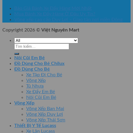
Báo Giá Bánh Xe Đẩy Hàng Mới Nhất
Mua Bánh Xe Đẩy Hàng Ở Đâu Uy Tín?
Võng xếp cao cấp Duy Lợi – Giao tận nơi miền Đông
Copyright 2026 ©
Việt Nguyên Mart
Tìm
kiếm:
Nôi Cũi Em Bé
Đồ Dùng Cho Bé Chilux
Đồ Dùng Cho Bé
Xe Tập Đi Cho Bé
Võng Xếp
Tủ Nhựa
Xe Đẩy Em Bé
Nôi Cũi Em Bé
Võng Xếp
Võng Xếp Ban Mai
Võng Xếp Duy Lợi
Võng Xếp Thái Sơn
Thiết Bị Y Tế Lucass
Xe Lăn Lucass