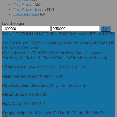
Máy Khoan
(26)
Máy Khoan Bosch
(17)
Uncategorized
(0)
Lọc theo giá
Giá
Giá
Lọc
tối
tối
CÔNG TY TNHH PHÁT TRIỂN THƯƠNG MẠI VIỆT NGUYÊN
thiểu
đa
Địa chỉ trụ sở: 228/5 Hàn Hải Nguyên, Phường Bình Thới, Hồ
Chí Minh, Việt Nam
(Địa chỉ trước 1/7/2025: 228/5 đường Hàn Hải Nguyên,
Phường 10, Quận 11, Thành Phố Hồ Chí Minh, Việt Nam)
Số điện thoại:
094.3737.517 – 02822.100.520
Mail:
Vietnguyenmart@gmail.com
Người đại diện pháp luật:
Ông Trần Quốc Việt
Mã số thuế:
0313057325
Ngày Cấp:
18/12/2014
Cơ quan cấp:
Sở Kế Hoạch Và Đầu Tư Thành Phố Hồ Chí