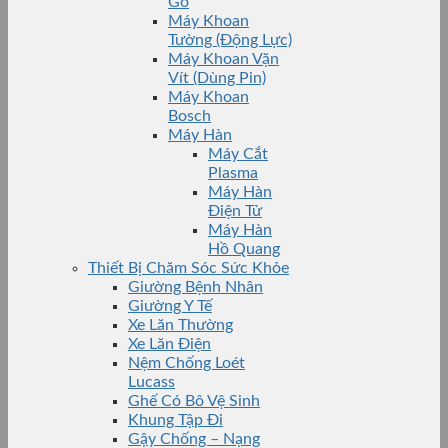
Gỗ
Máy Khoan
Tường (Động Lực)
Máy Khoan Vặn
Vít (Dùng Pin)
Máy Khoan
Bosch
Máy Hàn
Máy Cắt
Plasma
Máy Hàn
Điện Tử
Máy Hàn
Hồ Quang
Thiết Bị Chăm Sóc Sức Khỏe
Giường Bệnh Nhân
Giường Y Tế
Xe Lăn Thường
Xe Lăn Điện
Nệm Chống Loét
Lucass
Ghế Có Bô Vệ Sinh
Khung Tập Đi
Gậy Chống – Nạng