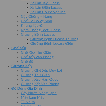
Xe Lăn Tay Lucass
Xe Lăn Điện Lucass
Xe Lăn Có Bô Vệ Sinh
Gậy Chống – Nạng
Ghế Có Bô Vệ Sinh
Khung Tập Đi
Nệm Chống Loét Lucass
Giường Bệnh Lucass
Giường Bệnh Lucass Thường
Giường Bệnh Lucass Điện
Ghế Xếp
Ghế Xếp Thư Giãn
Ghế Xếp Văn Phòng
Ghế Bố
Giường Xếp
Giường Ghế Xếp Duy Lợi
Giường Thư Giãn
Giường Xếp Hàn Quốc
Giường Xếp Văn Phòng
Đồ Dùng Gia Đình
Cây Nước Nóng Lạnh
Máy Làm Mát
Tủ Nhựa