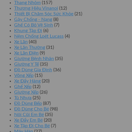
Thang Nhôm
(157)
Thương Hiệu Vinanoi
(12)
Thiết Bị Chăm Sóc Sức Khỏe
(21)
Gậy Chống - Nạng
(8)
Ghế Có Bô Vệ Sinh
(7)
Khung Tập Đi
(6)
Nệm Chống Loét Lucass
(4)
Xe Lăn
(40)
Xe Lăn Thường
(31)
Xe Lăn Điện
(9)
Giường Bệnh Nhân
(35)
Giường Y Tế
(35)
Đồ Dùng Gia Đình
(36)
Võng Xếp
(15)
Xe Đẩy Hàng
(20)
Ghế Xếp
(12)
Giường Xếp
(26)
Tủ Nhựa
(25)
Đồ Dùng Bếp
(87)
Đồ Dùng Cho Bé
(98)
Nôi Cũi Em Bé
(35)
Xe Đẩy Em Bé
(20)
Xe Tập Đi Cho Bé
(7)
Máy Hàn
(27)