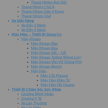
Thang Nhôm Rút Đôi
Thang Nhôm Chữ A
Thang Nhôm Gấp 4 Đoạn
Thang Nhôm Ghế
Xe Đẩy Hàng
Xe Đẩy 2 Bánh
Xe Đẩy 4 Bánh
Máy Móc – Thiết Bị Dụng Cụ
Máy Khoan
Máy Khoan Bàn
Máy Khoan Búa
Máy Khoan Sắt – Gỗ
Máy Khoan Tường (Động Lực)
Máy Khoan Vặn Vít (Dùng Pin)
Máy Khoan Bosch
Máy Hàn
Máy Cắt Plasma
Máy Hàn Điện Tử
Máy Hàn Hồ Quang
Thiết Bị Chăm Sóc Sức Khỏe
Giường Bệnh Nhân
Giường Y Tế
Xe Lăn Thường
Xe Lăn Điện