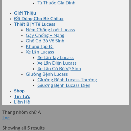
Tủ Thuốc Gia Đình
Giới Thiệu
Đồ Dùng Cho Bé Chilux
Thiết Bị Y Tế Lucass
Nệm Chống Loét Lucass
Gậy Chống – Nạng
Ghế Có Bô Vệ Sinh
Khung Tập Đi
Xe Lăn Lucass
Xe Lăn Tay Lucass
Xe Lăn Điện Lucass
Xe Lăn Có Bô Vệ Sinh
Giường Bệnh Lucass
Giường Bệnh Lucass Thường
Giường Bệnh Lucass Điện
Shop
Tin Tức
Liên Hệ
Thang nhôm chữ A
Lọc
Showing all 5 results