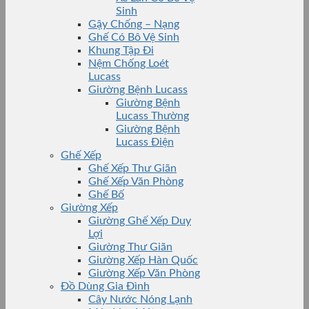
Sinh
Gậy Chống – Nạng
Ghế Có Bô Vệ Sinh
Khung Tập Đi
Nệm Chống Loét
Lucass
Giường Bệnh Lucass
Giường Bệnh
Lucass Thường
Giường Bệnh
Lucass Điện
Ghế Xếp
Ghế Xếp Thư Giãn
Ghế Xếp Văn Phòng
Ghế Bố
Giường Xếp
Giường Ghế Xếp Duy
Lợi
Giường Thư Giãn
Giường Xếp Hàn Quốc
Giường Xếp Văn Phòng
Đồ Dùng Gia Đình
Cây Nước Nóng Lạnh