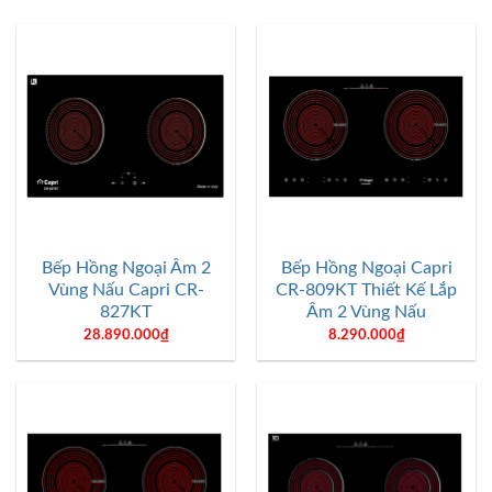
Bếp Hồng Ngoại Âm 2
Bếp Hồng Ngoại Capri
Vùng Nấu Capri CR-
CR-809KT Thiết Kế Lắp
827KT
Âm 2 Vùng Nấu
28.890.000
₫
8.290.000
₫