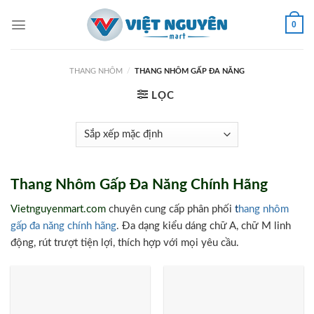
Skip
to
0
content
THANG NHÔM
/
THANG NHÔM GẤP ĐA NĂNG
LỌC
Thang Nhôm Gấp Đa Năng Chính Hãng
Vietnguyenmart.com
chuyên cung cấp phân phối
t
hang nhôm
gấp đa năng chính hãng
. Đa dạng kiểu dáng chữ A, chữ M linh
động, rút trượt tiện lợi, thích hợp với mọi yêu cầu.