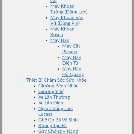
Gỗ
Máy Khoan
Tường (Động Lực)
Máy Khoan Vặn
Vít (Dùng Pin)
Máy Khoan
Bosch
Máy Hàn
Máy Cắt
Plasma
Máy Hàn
Điện Tử
Máy Hàn
Hồ Quang
Thiết Bị Chăm Sóc Sức Khỏe
Giường Bệnh Nhân
Giường Y Tế
Xe Lăn Thường
Xe Lăn Điện
Nệm Chống Loét
Lucass
Ghế Có Bô Vệ Sinh
Khung Tập Đi
Gậy Chống – Nạng