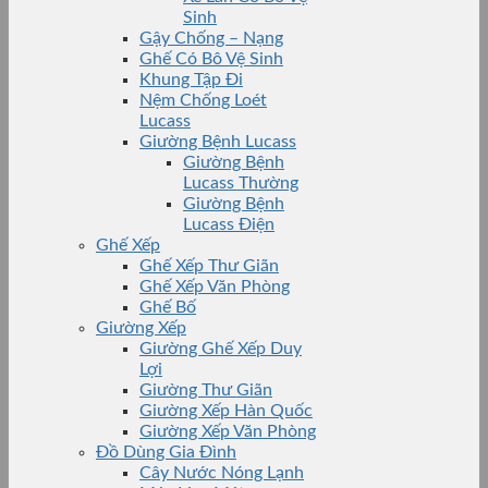
Sinh
Gậy Chống – Nạng
Ghế Có Bô Vệ Sinh
Khung Tập Đi
Nệm Chống Loét
Lucass
Giường Bệnh Lucass
Giường Bệnh
Lucass Thường
Giường Bệnh
Lucass Điện
Ghế Xếp
Ghế Xếp Thư Giãn
Ghế Xếp Văn Phòng
Ghế Bố
Giường Xếp
Giường Ghế Xếp Duy
Lợi
Giường Thư Giãn
Giường Xếp Hàn Quốc
Giường Xếp Văn Phòng
Đồ Dùng Gia Đình
Cây Nước Nóng Lạnh