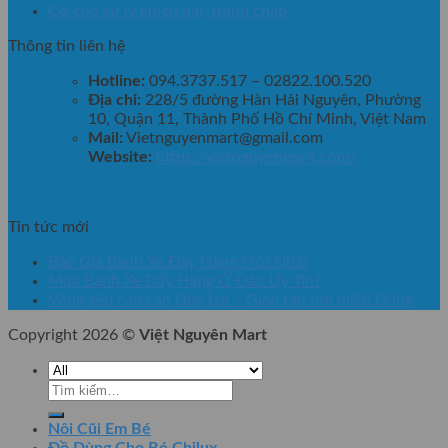
Cơ chế xử lý khiếu nại, tranh chấp
Thông tin liên hệ
Hotline:
094.3737.517 – 02822.100.520
Địa chỉ:
228/5 đường Hàn Hải Nguyên, Phường
10, Quận 11, Thành Phố Hồ Chí Minh, Việt Nam
Mail:
Vietnguyenmart@gmail.com
Website:
https://vietnguyenmart.com/
Tin tức mới
Báo Giá Bánh Xe Đẩy Hàng Mới Nhất
Mua Bánh Xe Đẩy Hàng Ở Đâu Uy Tín?
Võng xếp cao cấp Duy Lợi – Giao tận nơi miền Đông
Copyright 2026 ©
Việt Nguyên Mart
Tìm
kiếm:
Nôi Cũi Em Bé