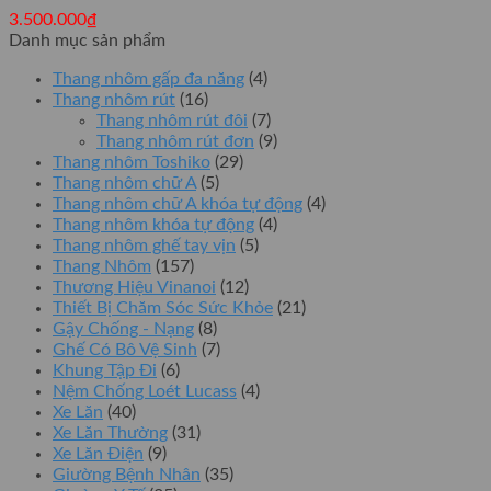
3.500.000
₫
Danh mục sản phẩm
Thang nhôm gấp đa năng
(4)
Thang nhôm rút
(16)
Thang nhôm rút đôi
(7)
Thang nhôm rút đơn
(9)
Thang nhôm Toshiko
(29)
Thang nhôm chữ A
(5)
Thang nhôm chữ A khóa tự động
(4)
Thang nhôm khóa tự động
(4)
Thang nhôm ghế tay vịn
(5)
Thang Nhôm
(157)
Thương Hiệu Vinanoi
(12)
Thiết Bị Chăm Sóc Sức Khỏe
(21)
Gậy Chống - Nạng
(8)
Ghế Có Bô Vệ Sinh
(7)
Khung Tập Đi
(6)
Nệm Chống Loét Lucass
(4)
Xe Lăn
(40)
Xe Lăn Thường
(31)
Xe Lăn Điện
(9)
Giường Bệnh Nhân
(35)