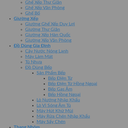
Ghế Xếp Thư Giãn
Ghế Xếp Văn Phòng
Ghế Bố
Giường Xếp
Giường Ghế Xếp Duy Lợi
Giường Thư Giãn
Giường Xếp Hàn Quốc
Giường Xếp Văn Phòng
Đồ Dùng Gia Đình
Cây Nước Nóng Lạnh
Máy Làm Mát
Tủ Nhựa
Đồ Dùng Bếp
Sản Phẩm Bếp
Bếp Điện Từ
Bếp Điện Từ Hồng Ngoại
Bếp Gas Âm
Bếp Hồng Ngoại
Lò Nướng Nhập Khẩu
Lò Vi Sóng Âm Tủ
Máy Hút Khử Mùi
Máy Rửa Chén Nhập Khẩu
Máy Sấy Chén
Thang Nhôm