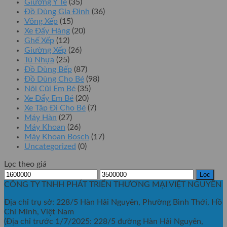
Giường Y Tế
(35)
Đồ Dùng Gia Đình
(36)
Võng Xếp
(15)
Xe Đẩy Hàng
(20)
Ghế Xếp
(12)
Giường Xếp
(26)
Tủ Nhựa
(25)
Đồ Dùng Bếp
(87)
Đồ Dùng Cho Bé
(98)
Nôi Cũi Em Bé
(35)
Xe Đẩy Em Bé
(20)
Xe Tập Đi Cho Bé
(7)
Máy Hàn
(27)
Máy Khoan
(26)
Máy Khoan Bosch
(17)
Uncategorized
(0)
Lọc theo giá
Giá
Giá
Lọc
tối
tối
CÔNG TY TNHH PHÁT TRIỂN THƯƠNG MẠI VIỆT NGUYÊN
thiểu
đa
Địa chỉ trụ sở: 228/5 Hàn Hải Nguyên, Phường Bình Thới, Hồ
Chí Minh, Việt Nam
(Địa chỉ trước 1/7/2025: 228/5 đường Hàn Hải Nguyên,