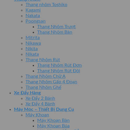
Thang nhôm Toshiko
Kagami
Nakata
Poongsan
Thang Nhôm Trượt
Thang Nhôm Bàn
Mitrita
Nikawa
Nikita
Nikata
Thang Nhôm Rút
Thang Nhôm Rút Đơn
Thang Nhôm Rút Đôi
Thang Nhôm Chữ A
Thang Nhôm Gấp 4 Đoạn
Thang Nhôm Ghế
Xe Đẩy Hàng
Xe Đẩy 2 Bánh
Xe Đẩy 4 Bánh
Máy Móc – Thiết Bị Dụng Cụ
Máy Khoan
Máy Khoan Bàn
Máy Khoan Búa