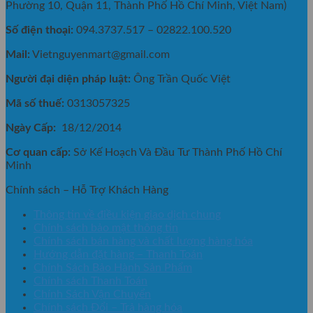
Phường 10, Quận 11, Thành Phố Hồ Chí Minh, Việt Nam)
Số điện thoại:
094.3737.517 – 02822.100.520
Mail:
Vietnguyenmart@gmail.com
Người đại diện pháp luật:
Ông Trần Quốc Việt
Mã số thuế:
0313057325
Ngày Cấp:
18/12/2014
Cơ quan cấp:
Sở Kế Hoạch Và Đầu Tư Thành Phố Hồ Chí
Minh
Chính sách – Hỗ Trợ Khách Hàng
Thông tin về điều kiện giao dịch chung
Chính sách bảo mật thông tin
Chính sách bán hàng và chất lượng hàng hóa
Hướng dẫn đặt hàng – Thanh Toán
Chính Sách Bảo Hành Sản Phẩm
Chính sách Thanh Toán
Chính Sách Vận Chuyển
Chính sách Đổi – Trả hàng hóa