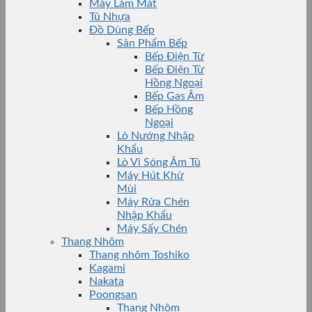
Máy Làm Mát
Tủ Nhựa
Đồ Dùng Bếp
Sản Phẩm Bếp
Bếp Điện Từ
Bếp Điện Từ
Hồng Ngoại
Bếp Gas Âm
Bếp Hồng
Ngoại
Lò Nướng Nhập
Khẩu
Lò Vi Sóng Âm Tủ
Máy Hút Khử
Mùi
Máy Rửa Chén
Nhập Khẩu
Máy Sấy Chén
Thang Nhôm
Thang nhôm Toshiko
Kagami
Nakata
Poongsan
Thang Nhôm