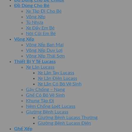
Đồ Dùng Cho Bé Chilux
Đồ Dùng Cho Bé
Xe Tập Đi Cho Bé
Võng Xếp
Tủ Nhựa
Xe Đẩy Em Bé
Nôi Cũi Em Bé
Võng Xếp
Võng Xếp Ban Mai
Võng Xếp Duy Lợi
Võng Xếp Thái Sơn
Thiết Bị Y Tế Lucass
Xe Lăn Lucass
Xe Lăn Tay Lucass
Xe Lăn Điện Lucass
Xe Lăn Có Bô Vệ Sinh
Gậy Chống – Nạng
Ghế Có Bô Vệ Sinh
Khung Tập Đi
Nệm Chống Loét Lucass
Giường Bệnh Lucass
Giường Bệnh Lucass Thường
Giường Bệnh Lucass Điện
Ghế Xếp