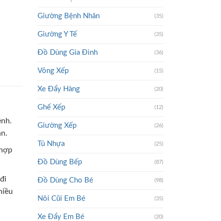
Giường Bệnh Nhân
(35)
Giường Y Tế
(35)
Đồ Dùng Gia Đình
(36)
Võng Xếp
(15)
Xe Đẩy Hàng
(20)
Ghế Xếp
(12)
ệnh.
Giường Xếp
(26)
ân.
Tủ Nhựa
(25)
 hợp
Đồ Dùng Bếp
(87)
đi
Đồ Dùng Cho Bé
(98)
hiều
Nôi Cũi Em Bé
(35)
Xe Đẩy Em Bé
(20)