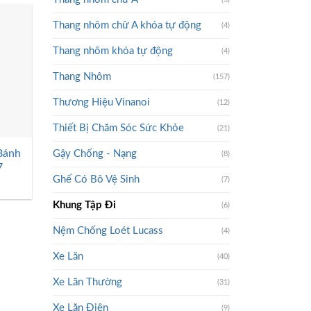
Thang nhôm chữ A khóa tự động
(4)
Thang nhôm khóa tự động
(4)
Thang Nhôm
(157)
Thương Hiệu Vinanoi
(12)
Thiết Bị Chăm Sóc Sức Khỏe
(21)
Bánh
Gậy Chống - Nạng
(8)
7
Ghế Có Bô Vệ Sinh
(7)
Khung Tập Đi
(6)
Nệm Chống Loét Lucass
(4)
Xe Lăn
(40)
Xe Lăn Thường
(31)
Xe Lăn Điện
(9)