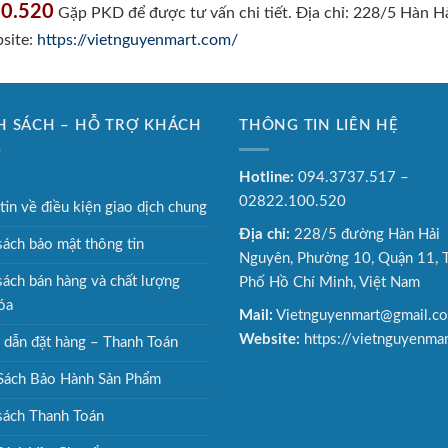
0.520
Gặp PKD để được tư vấn chi tiết.
Địa chỉ: 228/5 Hàn H
site:
https://vietnguyenmart.com/
H SÁCH – HỖ TRỢ KHÁCH
THÔNG TIN LIÊN HỆ
G
Hotline:
094.3737.517 –
02822.100.520
tin về điều kiện giao dịch chung
Địa chỉ:
228/5 đường Hàn Hải
sách bảo mật thông tin
Nguyên, Phường 10, Quận 11, 
sách bán hàng và chất lượng
Phố Hồ Chí Minh, Việt Nam
óa
Mail:
Vietnguyenmart@gmail.c
Website:
https://vietnguyenma
dẫn đặt hàng – Thanh Toán
Sách Bảo Hành Sản Phẩm
sách Thanh Toán