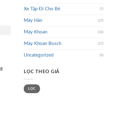
Xe Tập Đi Cho Bé
(7)
Máy Hàn
(27)
Máy Khoan
(26)
Máy Khoan Bosch
(17)
Uncategorized
(0)
đi
LỌC THEO GIÁ
Giá
Giá
LỌC
tối
tối
thiểu
đa