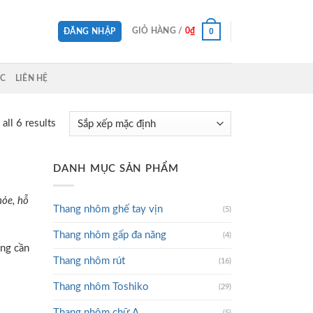
0
GIỎ HÀNG /
0
₫
ĐĂNG NHẬP
ỨC
LIÊN HỆ
all 6 results
DANH MỤC SẢN PHẨM
hỏe, hỗ
Thang nhôm ghế tay vịn
(5)
Thang nhôm gấp đa năng
(4)
ông cần
Thang nhôm rút
(16)
Thang nhôm Toshiko
(29)
Thang nhôm chữ A
(5)