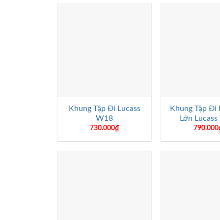
+
+
Khung Tập Đi Lucass
Khung Tập Đi 
W18
Lớn Lucas
730.000
₫
790.000