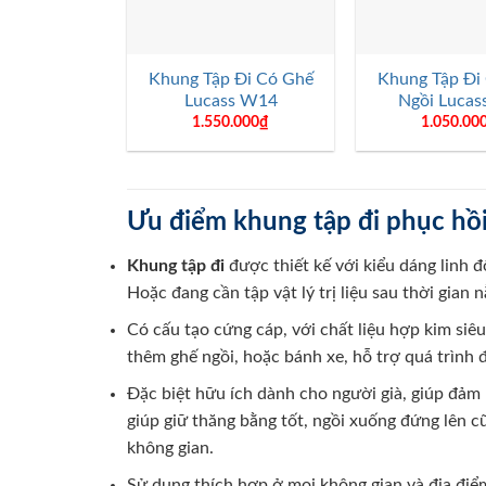
+
+
Khung Tập Đi Có Ghế
Khung Tập Đi
Lucass W14
Ngồi Luca
1.550.000
₫
1.050.00
Ưu điểm khung tập đi phục hồ
Khung tập đi
được thiết kế với kiểu dáng linh đ
Hoặc đang cần tập vật lý trị liệu sau thời gian
Có cấu tạo cứng cáp, với chất liệu hợp kim siê
thêm ghế ngồi, hoặc bánh xe, hỗ trợ quá trình đ
Đặc biệt hữu ích dành cho người già, giúp đảm b
giúp giữ thăng bằng tốt, ngồi xuống đứng lên c
không gian.
Sử dụng thích hợp ở mọi không gian và địa điểm