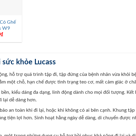
 Có Ghế
ss W9
0
₫
i sức khỏe Lucass
ộng, hỗ trợ quá trình tập đi, tập đứng của bệnh nhân vừa khỏi b
 nằm một chỗ, hạn chế được tình trạng teo cơ, mất cảm giác ở ch
u bền, kiểu dáng đa dạng, linh động dành cho mọi đối tượng. Kết
i lại dễ dàng hơn.
ảo an toàn khi đi lại, hoặc khi không có ai bên cạnh. Khung tập 
ũng tiện lợi hơn. Sinh hoạt hằng ngày dễ dàng, di chuyển được n
, một trong những dụng cụ hỗ trợ hồi phục khả năng đi lại và di