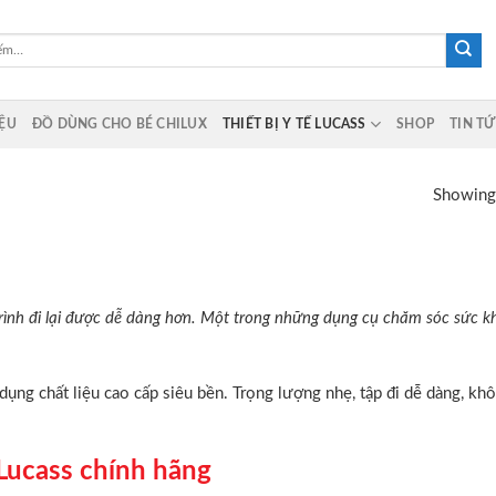
IỆU
ĐỒ DÙNG CHO BÉ CHILUX
THIẾT BỊ Y TẾ LUCASS
SHOP
TIN T
Showing 
ình đi lại được dễ dàng hơn. Một trong những dụng cụ chăm sóc sức k
ng chất liệu cao cấp siêu bền. Trọng lượng nhẹ, tập đi dễ dàng, kh
Lucass chính hãng