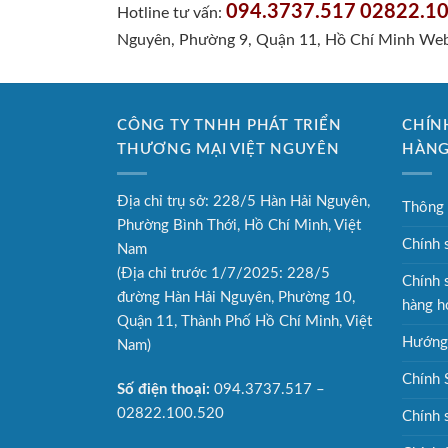
094.3737.517
02822.10
Hotline tư vấn:
Nguyên, Phường 9, Quận 11, Hồ Chí Minh
Web
CÔNG TY TNHH PHÁT TRIỂN
CHÍN
THƯƠNG MẠI VIỆT NGUYÊN
HÀN
Địa chỉ trụ sở: 228/5 Hàn Hải Nguyên,
Thông 
Phường Bình Thới, Hồ Chí Minh, Việt
Chính 
Nam
(Địa chỉ trước 1/7/2025: 228/5
Chính 
đường Hàn Hải Nguyên, Phường 10,
hàng h
Quận 11, Thành Phố Hồ Chí Minh, Việt
Hướng 
Nam)
Chính 
Số điện thoại:
094.3737.517 –
02822.100.520
Chính 