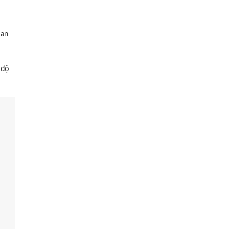
 an
 độ