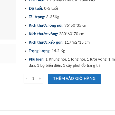
Chất liệu:
Thép nhập khẩu, sơn tĩnh điện
Độ tuổi:
0-5 tuổi
Tải trọng:
3-35Kg
Kích thước lòng nôi:
95*50*35 cm
Kích thước võng:
280*60*70 cm
Kích thước xếp gọn:
117*62*15 cm
Trọng lượng:
14.2 Kg
Phụ kiện:
1 Khung nôi, 1 lòng nôi, 1 lưới võng, 1 
đưa, 1 bộ biến điện, 1 cây phơi đồ trang trí
Nôi Võng Đa Năng Tự Động Vinanoi NV80 số lượng
THÊM VÀO GIỎ HÀNG