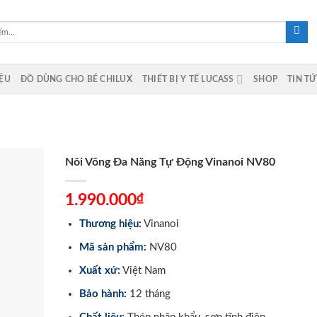
IỆU
ĐỒ DÙNG CHO BÉ CHILUX
THIẾT BỊ Y TẾ LUCASS
SHOP
TIN T
Nôi Võng Đa Năng Tự Động Vinanoi NV80
₫
1.990.000
Thương hiệu:
Vinanoi
Mã sản phẩm:
NV80
Xuất xứ:
Việt Nam
Bảo hành:
12 tháng