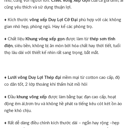
nhỏ, cùng với người lớn.
Chiếc Võng Xếp Gọn
của cả gia đình, ai
cũng yêu thích và sử dụng thuận lợi.
♦ Kích thước
võng xếp Duy Lợi Cỡ Đại
phù hợp với các không
gian nhỏ hẹp, phòng ngủ. Hay kể các phòng trọ.
♦ Chất liệu
Khung võng xếp gọn
được làm từ
thép sơn tĩnh
điện
, siêu bền, không bị ăn mòn bởi hóa chất hay thời tiết, tuổi
thọ lâu dài với thiết kế nhìn rất sang trọng, bắt mắt.
♦
Lưới võng Duy Lợi Thép đại
mềm mại từ cotton cao cấp, độ
co dãn tốt, 2 lớp thoáng khí thấm hút mồ hôi
♦ Đầu
khung võng xếp
được làm bằng bạc đạn cao cấp, hoạt
động êm ái,trơn tru và không hề phát ra tiếng kêu cót két ồn ào
nghe khó chịu.
♦ Rất dễ dàng điều chỉnh kích thước dài – ngắn hay rộng –hẹp