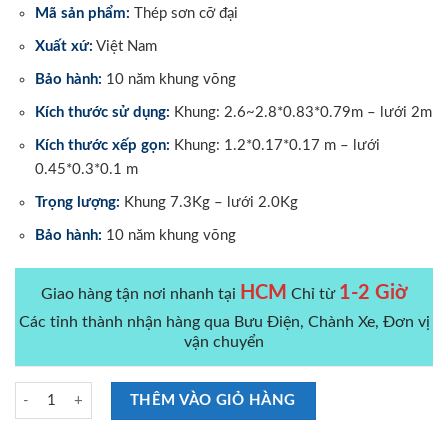
Mã sản phẩm:
Thép sơn cỡ đại
Xuất xứ:
Việt Nam
Bảo hành:
10 năm khung võng
Kích thước sử dụng:
Khung: 2.6~2.8*0.83*0.79m – lưới 2m
Kích thước xếp gọn:
Khung: 1.2*0.17*0.17 m – lưới
0.45*0.3*0.1 m
Trọng lượng:
Khung 7.3Kg – lưới 2.0Kg
Bảo hành:
10 năm khung võng
HCM
1-2 Giờ
Giao hàng tận nơi nhanh tại
Chỉ từ
Các tỉnh thành nhận hàng qua Bưu Điện, Chành Xe, Đơn vị
vận chuyển
Võng Xếp Duy Lợi Thép Sơn Tĩnh Điện Cỡ Đại số lượng
THÊM VÀO GIỎ HÀNG