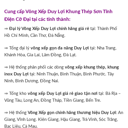
Cung cấp Võng Xếp Duy Lợi Khung Thép Sơn Tĩnh
Điện Cỡ Đại tại các tỉnh thành:
⇒
Đại lý Võng Xếp Duy Lợi chính hãng giá rẻ
tại: Thành Phố
Hồ Chí Minh, Cần Thơ, Đà Nẵng.
⇒ Tổng đại lý
võng xếp gọn đa năng Duy Lợi
tại: Nha Trang,
Khánh Hòa, Gia Lai, Lâm Đồng, Đà Lạt.
⇒ Hệ thống phân phối các dòng
võng xếp khung thép, khung
inox Duy Lợi
tại: Ninh Thuận, Bình Thuận, Bình Phước. Tây
Ninh, Bình Dương, Đồng Nai.
⇒ Tổng kho
võng xếp Duy Lợi giá rẻ giao tận nơi
tại: Bà Rịa –
Vũng Tàu, Long An, Đồng Tháp, Tiền Giang, Bến Tre.
⇒ Hệ thống
Võng Xếp gọn chính hãng thương hiệu Duy Lợi
: An
Giang, Vĩnh Long. Kiên Giang, Hậu Giang, Trà Vinh, Sóc Trăng,
Bạc Liêu, Cà Mau.