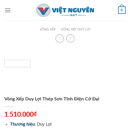
Skip
to
0
content
VÕNG XẾP
/
VÕNG XẾP DUY LỢI
Võng Xếp Duy Lợi Thép Sơn Tĩnh Điện Cỡ Đại
₫
1.510.000
Thương hiệu:
Duy Lợi