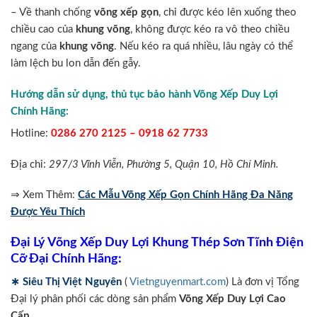
– Về thanh chống
võng xếp gọn
, chỉ được kéo lên xuống theo
chiều cao của
khung võng
, không được kéo ra vô theo chiều
ngang của
khung võng
. Nếu kéo ra quá nhiều, lâu ngày có thể
làm lệch bu lon dẫn đến gẫy.
Hướng dẫn sử dụng, thủ tục bảo hành Võng Xếp Duy Lợi
Chính Hãng:
Hotline:
0286 270 2125 – 0918 62 7733
Địa chỉ:
297/3 Vĩnh Viễn, Phường 5, Quận 10, Hồ Chí Minh.
⇒ Xem Thêm:
Các Mẫu Võng Xếp Gọn Chính Hãng Đa Năng
Được Yêu Thích
Đại Lý Võng Xếp Duy Lợi Khung Thép Sơn Tĩnh Điện
Cỡ Đại Chính Hãng:
∗ Siêu Thị Việt Nguyên
(
Vietnguyenmart.com
) Là đơn vị Tổng
Đại lý phân phối các dòng sản phẩm
Võng Xếp Duy Lợi Cao
Cấp
.