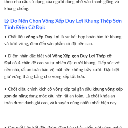
theo nhu cầu sử dụng của người dùng nhờ vào thanh giằng và
khung chống.
Lý Do Nên Chọn Võng Xếp Duy Lợi Khung Thép Sơn
Tĩnh Điện Cỡ Đại:
• Chất liệu
võng xếp Duy Lợi
là sự kết hợp hoàn hảo từ khung
và lưới võng, đem đến sản phẩm có độ bền cao.
• Điểm nhấn đặc biệt với
Võng Xếp gọn Duy Lợi Thép cỡ
Đại
có 4 chân đế cao su tự nhiên đặt dưới khung. Tiếp xúc với
nền nhà, rất an toàn bảo vệ mặt nền không trầy xướt. Đặc biệt
giữ vững thăng bằng cho võng xếp tốt hơn.
• Chốt điều chỉnh kích cỡ võng xếp tại gần đầu
khung võng xếp
gọn đa năng
dạng móc câu nên rất an toàn. Là chốt khóa an
toàn được đánh giá cao, và khuyên dùng nhiều nhất hiện nay.
• Các mối liên kết đều được đảm bảo chắc chắn, với công nghệ