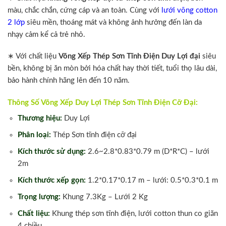
màu, chắc chắn, cứng cáp và an toàn. Cùng với
lưới võng cotton
2 lớp
siêu mền, thoáng mát và không ảnh hưởng đến làn da
nhạy cảm kể cả trẻ nhỏ.
∗ Với chất liệu
Võng Xếp Thép Sơn Tĩnh Điện Duy Lợi
đại
siêu
bền, không bị ăn mòn bởi hóa chất hay thời tiết, tuổi thọ lâu dài,
bảo hành chính hãng lên đến 10 năm.
Thông Số Võng Xếp Duy Lợi Thép Sơn Tĩnh Điện Cỡ Đại:
Thương hiệu:
Duy Lợi
Phân loại:
Thép Sơn tĩnh điện cỡ đại
Kích thước sử dụng:
2.6~2.8*0.83*0.79 m (D*R*C) – lưới
2m
Kích thước xếp gọn:
1.2*0.17*0.17 m – lưới: 0.5*0.3*0.1 m
Trọng lượng:
Khung 7.3Kg – Lưới 2 Kg
Chất liệu:
Khung thép sơn tĩnh điện, lưới cotton thun co giãn
4 chiều