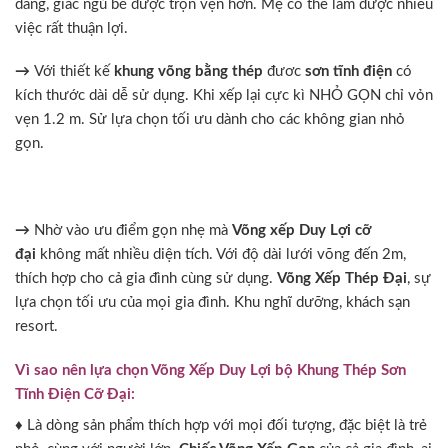
dàng, giấc ngủ bé được trọn vẹn hơn. Mẹ có thể làm được nhiều
việc rất thuận lợi.
→
Với thiết kế
khung võng bằng thép
đươc
sơn tĩnh điện
có
kích thước dài dễ sử dụng. Khi xếp lại cực kì NHỎ GỌN chỉ vỏn
vẹn 1.2 m. Sử lựa chọn tối ưu dành cho các không gian nhỏ
gọn.
→
Nhờ vào ưu điểm gọn nhẹ mà
Võng xếp Duy Lợi cỡ
đại
không mất nhiều diện tích. Với độ dài lưới võng đến 2m,
thích hợp cho cả gia đình cùng sử dụng.
Võng Xếp Thép Đại
, sự
lựa chọn tối ưu của mọi gia đình. Khu nghĩ dưỡng, khách sạn
resort.
Vì sao nên lựa chọn Võng Xếp Duy Lợi bộ Khung Thép Sơn
Tĩnh Điện Cỡ Đại:
♦ Là dòng sản phẩm thích hợp với mọi đối tượng, đặc biệt là trẻ