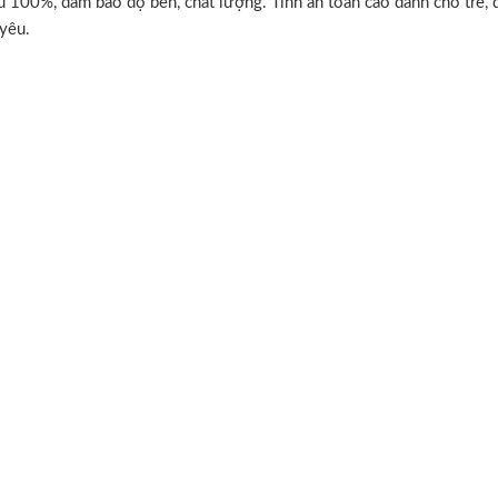
 100%, đảm bảo độ bền, chất lượng. Tính an toàn cao dành cho trẻ,
yêu.