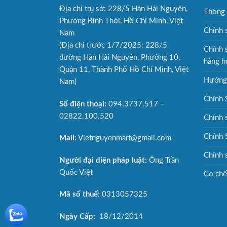
Địa chỉ trụ sở: 228/5 Hàn Hải Nguyên,
Thông 
Phường Bình Thới, Hồ Chí Minh, Việt
Chính 
Nam
(Địa chỉ trước 1/7/2025: 228/5
Chính 
đường Hàn Hải Nguyên, Phường 10,
hàng h
Quận 11, Thành Phố Hồ Chí Minh, Việt
Hướng 
Nam)
Chính 
Số điện thoại:
094.3737.517 –
02822.100.520
Chính 
Chính 
Mail:
Vietnguyenmart@gmail.com
Chính 
Người đại diện pháp luật:
Ông Trần
Quốc Việt
Cơ chế 
Mã số thuế:
0313057325
Ngày Cấp:
18/12/2014