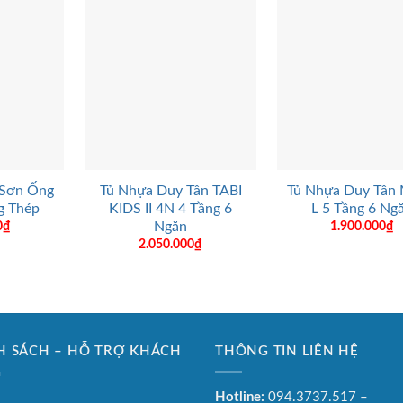
+
+
 Sơn Ống
Tủ Nhựa Duy Tân TABI
Tủ Nhựa Duy Tân
g Thép
KIDS II 4N 4 Tầng 6
L 5 Tầng 6 Ng
Ngăn
0
₫
1.900.000
₫
2.050.000
₫
H SÁCH – HỖ TRỢ KHÁCH
THÔNG TIN LIÊN HỆ
G
Hotline:
094.3737.517 –