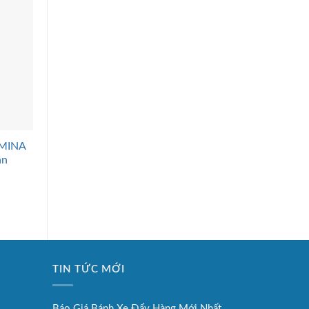
+
+
 MINA
Võng Xếp Duy Lợi Thép
Võng Xếp Duy Lợi
ăn
Sơn Tĩnh Điện Cỡ Lớn
Khung Inox Cỡ Lớ
1.390.000
₫
1.810.000
₫
TIN TỨC MỚI
Báo Giá Bánh Xe Đẩy Hàng Mới Nhất