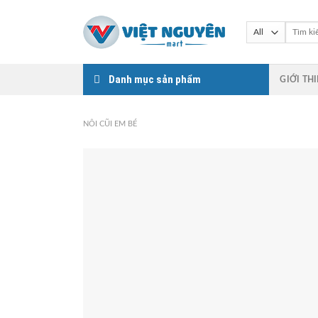
Skip
to
Tìm
kiếm:
content
Danh mục sản phẩm
GIỚI TH
NÔI CŨI EM BÉ