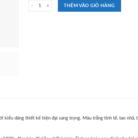
Cũi Gỗ cho bé VINANOI VNC122 số lượng
THÊM VÀO GIỎ HÀNG
ểu dáng thiết kế hiện đại sang trọng. Màu trắng tinh tế, tao nhã, t