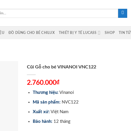
IỆU
ĐỒ DÙNG CHO BÉ CHILUX
THIẾT BỊ Y TẾ LUCASS
SHOP
TIN T
Cũi Gỗ cho bé VINANOI VNC122
₫
2.760.000
Thương hiệu:
Vinanoi
Mã sản phẩm:
NVC122
Xuất xứ:
Việt Nam
Bảo hành:
12 tháng