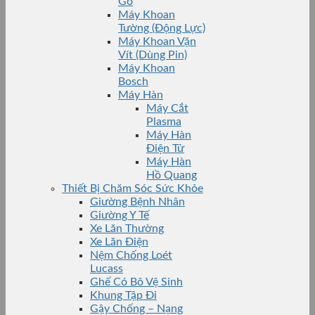
Gỗ
Máy Khoan
Tường (Động Lực)
Máy Khoan Vặn
Vít (Dùng Pin)
Máy Khoan
Bosch
Máy Hàn
Máy Cắt
Plasma
Máy Hàn
Điện Tử
Máy Hàn
Hồ Quang
Thiết Bị Chăm Sóc Sức Khỏe
Giường Bệnh Nhân
Giường Y Tế
Xe Lăn Thường
Xe Lăn Điện
Nệm Chống Loét
Lucass
Ghế Có Bô Vệ Sinh
Khung Tập Đi
Gậy Chống – Nạng