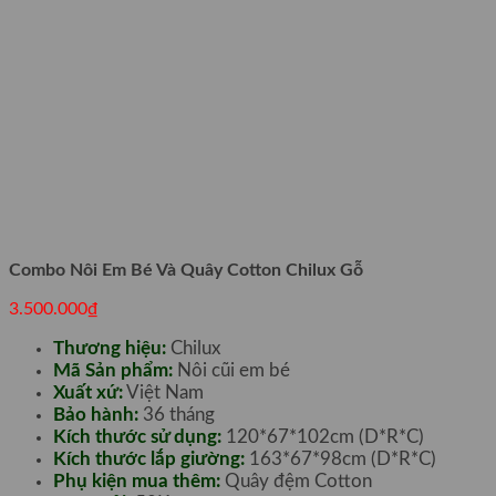
Combo Nôi Em Bé Và Quây Cotton Chilux Gỗ
3.500.000
₫
Thương hiệu:
Chilux
Mã Sản phẩm:
Nôi cũi em bé
Xuất xứ:
Việt Nam
Bảo hành:
36 tháng
Kích thước sử dụng:
120*67*102cm (D*R*C)
Kích thước lắp giường:
163*67*98cm (D*R*C)
Phụ kiện mua thêm:
Quây đệm Cotton