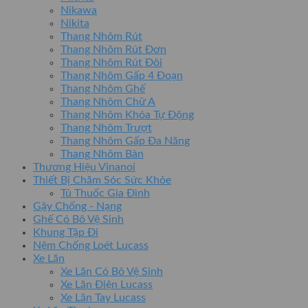
Nikawa
Nikita
Thang Nhôm Rút
Thang Nhôm Rút Đơn
Thang Nhôm Rút Đôi
Thang Nhôm Gấp 4 Đoạn
Thang Nhôm Ghế
Thang Nhôm Chữ A
Thang Nhôm Khóa Tự Động
Thang Nhôm Trượt
Thang Nhôm Gấp Đa Năng
Thang Nhôm Bàn
Thương Hiệu Vinanoi
Thiết Bị Chăm Sóc Sức Khỏe
Tủ Thuốc Gia Đình
Gậy Chống - Nạng
Ghế Có Bô Vệ Sinh
Khung Tập Đi
Nệm Chống Loét Lucass
Xe Lăn
Xe Lăn Có Bô Vệ Sinh
Xe Lăn Điện Lucass
Xe Lăn Tay Lucass