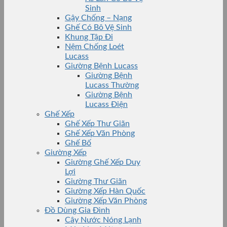
Sinh
Gậy Chống – Nạng
Ghế Có Bô Vệ Sinh
Khung Tập Đi
Nệm Chống Loét
Lucass
Giường Bệnh Lucass
Giường Bệnh
Lucass Thường
Giường Bệnh
Lucass Điện
Ghế Xếp
Ghế Xếp Thư Giãn
Ghế Xếp Văn Phòng
Ghế Bố
Giường Xếp
Giường Ghế Xếp Duy
Lợi
Giường Thư Giãn
Giường Xếp Hàn Quốc
Giường Xếp Văn Phòng
Đồ Dùng Gia Đình
Cây Nước Nóng Lạnh