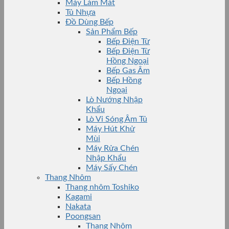
Máy Làm Mát
Tủ Nhựa
Đồ Dùng Bếp
Sản Phẩm Bếp
Bếp Điện Từ
Bếp Điện Từ
Hồng Ngoại
Bếp Gas Âm
Bếp Hồng
Ngoại
Lò Nướng Nhập
Khẩu
Lò Vi Sóng Âm Tủ
Máy Hút Khử
Mùi
Máy Rửa Chén
Nhập Khẩu
Máy Sấy Chén
Thang Nhôm
Thang nhôm Toshiko
Kagami
Nakata
Poongsan
Thang Nhôm