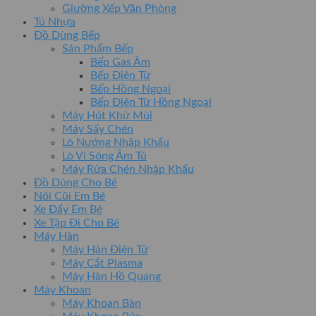
Giường Xếp Văn Phòng
Tủ Nhựa
Đồ Dùng Bếp
Sản Phẩm Bếp
Bếp Gas Âm
Bếp Điện Từ
Bếp Hồng Ngoại
Bếp Điện Từ Hồng Ngoại
Máy Hút Khử Mùi
Máy Sấy Chén
Lò Nướng Nhập Khẩu
Lò Vi Sóng Âm Tủ
Máy Rửa Chén Nhập Khẩu
Đồ Dùng Cho Bé
Nôi Cũi Em Bé
Xe Đẩy Em Bé
Xe Tập Đi Cho Bé
Máy Hàn
Máy Hàn Điện Tử
Máy Cắt Plasma
Máy Hàn Hồ Quang
Máy Khoan
Máy Khoan Bàn