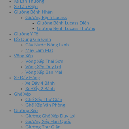
Xe Lăn Thường
Xe Lăn Điện
Giường Bệnh Nhân
Giường Bệnh Lucass
Giường Bệnh Lucass Điện
Giường Bệnh Lucass Thường
Giường Y Tế
Đồ Dùng Gia Đình
Cây Nước Nóng Lạnh
Máy Làm Mát
Võng Xếp
Võng Xếp Thái Sơn
Võng Xếp Duy Lợi
Võng Xếp Ban Mai
Xe Đẩy Hàng
Xe Đẩy 4 Bánh
Xe Đẩy 2 Bánh
Ghế Xếp
Ghế Xếp Thư Giãn
Ghế Xếp Văn Phòng
Giường Xếp
Giường Ghế Xếp Duy Lợi
Giường Xếp Hàn Quốc
Giường Thư Giãn