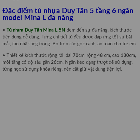
Đặc điểm tủ nhựa Duy Tân 5 tầng 6 ngăn
model Mina L đa năng
•
Tủ nhựa Duy Tân Mina L 5N
đem đến sự đa năng, kích thước
tiện dụng dễ dùng. Từng chi tiết tủ đều được đáp ứng tốt sự bắt
mắt, tao nhã sang trọng. Bo tròn các góc cạnh, an toàn cho trẻ em.
• Thiết kế kích thước rộng rãi, dài
70
cm, rộng
48
cm, cao
130
cm,
mỗi tầng có độ sâu gần
26
cm. Ngăn kéo dạng trượt dể sử dụng,
từng học sử dụng khóa riêng, nên cất giữ vật dụng tiện lợi.