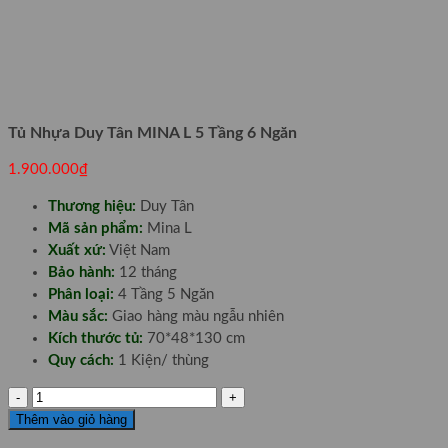
Tủ Nhựa Duy Tân MINA L 5 Tầng 6 Ngăn
1.900.000
₫
Thương hiệu:
Duy Tân
Mã sản phẩm:
Mina L
Xuất xứ:
Việt Nam
Bảo hành:
12 tháng
Phân loại:
4 Tầng 5 Ngăn
Màu sắc:
Giao hàng màu ngẫu nhiên
Kích thước tủ:
70*48*130 cm
Quy cách:
1 Kiện/ thùng
Tủ
Nhựa
Thêm vào giỏ hàng
Duy