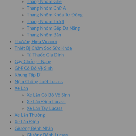
Thang Nhôm Ghế
Thang Nhôm Chữ A
Thang Nhôm Khóa Tự Động
Thang Nhôm Trượt
Thang Nhôm Gấp Đa Năng
Thang Nhôm Bàn
Thương Hiệu Vinanoi
Thiết Bị Chăm Sóc Sức Khỏe
Tủ Thuốc Gia Đình
Gậy Chống - Nạng
Ghế Có Bô Vệ Sinh
Khung Tập Đi
Nệm Chống Loét Lucass
Xe Lăn
Xe Lăn Có Bô Vệ Sinh
Xe Lăn Điện Lucass
Xe Lăn Tay Lucass
Xe Lăn Thường
Xe Lăn Điện
Giường Bệnh Nhân
Giường Bệnh Lucass