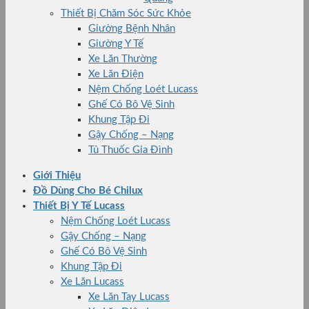
Thiết Bị Chăm Sóc Sức Khỏe
Giường Bệnh Nhân
Giường Y Tế
Xe Lăn Thường
Xe Lăn Điện
Nệm Chống Loét Lucass
Ghế Có Bô Vệ Sinh
Khung Tập Đi
Gậy Chống – Nạng
Tủ Thuốc Gia Đình
Giới Thiệu
Đồ Dùng Cho Bé Chilux
Thiết Bị Y Tế Lucass
Nệm Chống Loét Lucass
Gậy Chống – Nạng
Ghế Có Bô Vệ Sinh
Khung Tập Đi
Xe Lăn Lucass
Xe Lăn Tay Lucass