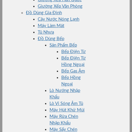
Giường Xếp Văn Phòng
Đồ Dùng Gia Đình
Cây Nước Nóng Lạnh
Máy Làm Mát
Tủ Nhựa
Đồ Dùng Bếp
Sản Phẩm Bếp
Bếp Điện Từ
Bếp Điện Từ
Hồng Ngoại
Bếp Gas Âm
Bếp Hồng
Ngoại
Lò Nướng Nhập
Khẩu
Lò Vi Sóng Âm Tủ
Máy Hút Khử Mùi
Máy Rửa Chén
Nhập Khẩu
Máy Sấy Chén