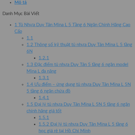
Mô tả
Tân
MINA
Danh Mục Bài Viết
L
5
1
Tủ Nhựa Duy Tân Mina L 5 Tầng 6 Ngăn Chính Hãng Cao
Tầng
Cấp
6
1.1
Ngăn
1.2
Thông số kỹ thuật tủ nhựa Duy Tân Mina L 5 tầng
số
6N
lượng
1.2.1
1.3
Đặc điểm tủ nhựa Duy Tân 5 tầng 6 ngăn model
Mina L đa năng
1.3.1
1.4
Ưu điểm – ứng dụng tủ nhựa Duy Tân Mina L 5N
5 tầng 6 ngăn chứa đồ
1.4.1
1.5
Đại lý tủ nhựa Duy Tân Mina L 5N 5 tầng 6 ngăn
chính hãng giá tốt
1.5.1
1.5.2
Đại lý tủ nhựa Duy Tân Mina L 5 tầng 6
học giá rẻ tại Hồ Chí Minh