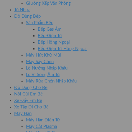
Giường Xếp Văn Phòng
Tủ Nhựa
Đồ Dùng Bếp
Sản Phẩm Bếp
Bếp Gas Âm
Bếp Điện Từ
Bếp Hồng Ngoại
Bếp Điện Từ Hồng Ngoại
Máy Hút Khử Mùi
Máy Sấy Chén
Lò Nướng Nhập Khẩu
Lò Vi Sóng Âm Tủ
Máy Rửa Chén Nhập Khẩu
Đồ Dùng Cho Bé
Nôi Cũi Em Bé
Xe Đẩy Em Bé
Xe Tập Đi Cho Bé
Máy Hàn
Máy Hàn Điện Tử
Máy Cắt Plasma