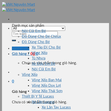
Skip
to
content
Danh mục sản phẩm
Nôi Cũi Em Bé
Tìm
Đồ Dùng Cho Bé Chilux
kiếm:
Đồ Dùng Cho Bé
Xe Tập Đi Cho Bé
Đăng nhập
Võng Xếp
Giỏ hàng /
0
₫
0
Tủ Nhựa
Chưa có sản phẩm trong giỏ hàng.
Xe Đẩy Em Bé
Nôi Cũi Em Bé
Võng Xếp
Võng Xếp Ban Mai
0
Võng Xếp Duy Lợi
Võng Xếp Thái Sơn
Giỏ hàng
Thiết Bị Y Tế Lucass
Xe Lăn Lucass
Chưa có sản phẩm trong giỏ hàng.
Xe Lăn Tay Lucass