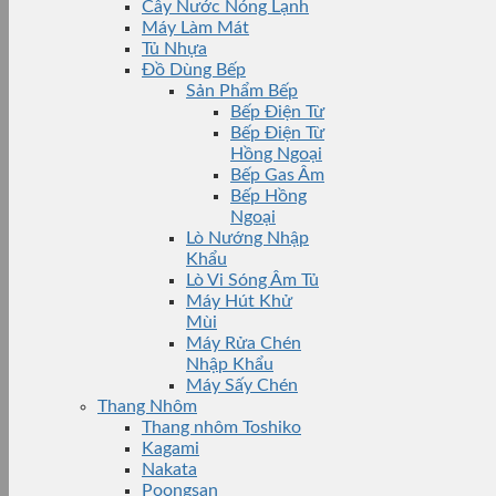
Cây Nước Nóng Lạnh
Máy Làm Mát
Tủ Nhựa
Đồ Dùng Bếp
Sản Phẩm Bếp
Bếp Điện Từ
Bếp Điện Từ
Hồng Ngoại
Bếp Gas Âm
Bếp Hồng
Ngoại
Lò Nướng Nhập
Khẩu
Lò Vi Sóng Âm Tủ
Máy Hút Khử
Mùi
Máy Rửa Chén
Nhập Khẩu
Máy Sấy Chén
Thang Nhôm
Thang nhôm Toshiko
Kagami
Nakata
Poongsan