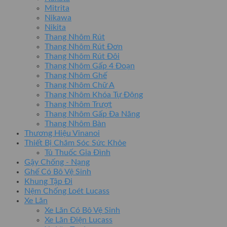
Mitrita
Nikawa
Nikita
Thang Nhôm Rút
Thang Nhôm Rút Đơn
Thang Nhôm Rút Đôi
Thang Nhôm Gấp 4 Đoạn
Thang Nhôm Ghế
Thang Nhôm Chữ A
Thang Nhôm Khóa Tự Động
Thang Nhôm Trượt
Thang Nhôm Gấp Đa Năng
Thang Nhôm Bàn
Thương Hiệu Vinanoi
Thiết Bị Chăm Sóc Sức Khỏe
Tủ Thuốc Gia Đình
Gậy Chống - Nạng
Ghế Có Bô Vệ Sinh
Khung Tập Đi
Nệm Chống Loét Lucass
Xe Lăn
Xe Lăn Có Bô Vệ Sinh
Xe Lăn Điện Lucass