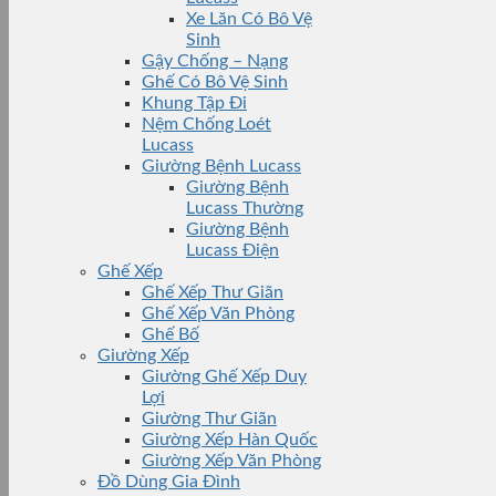
Xe Lăn Có Bô Vệ
Sinh
Gậy Chống – Nạng
Ghế Có Bô Vệ Sinh
Khung Tập Đi
Nệm Chống Loét
Lucass
Giường Bệnh Lucass
Giường Bệnh
Lucass Thường
Giường Bệnh
Lucass Điện
Ghế Xếp
Ghế Xếp Thư Giãn
Ghế Xếp Văn Phòng
Ghế Bố
Giường Xếp
Giường Ghế Xếp Duy
Lợi
Giường Thư Giãn
Giường Xếp Hàn Quốc
Giường Xếp Văn Phòng
Đồ Dùng Gia Đình