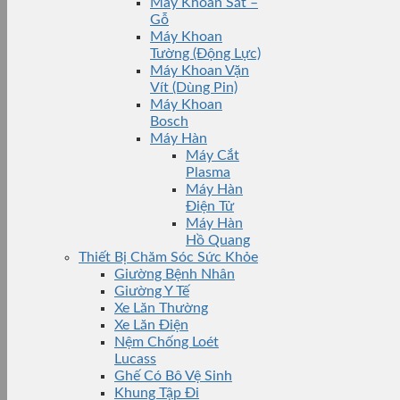
Máy Khoan Sắt –
Gỗ
Máy Khoan
Tường (Động Lực)
Máy Khoan Vặn
Vít (Dùng Pin)
Máy Khoan
Bosch
Máy Hàn
Máy Cắt
Plasma
Máy Hàn
Điện Tử
Máy Hàn
Hồ Quang
Thiết Bị Chăm Sóc Sức Khỏe
Giường Bệnh Nhân
Giường Y Tế
Xe Lăn Thường
Xe Lăn Điện
Nệm Chống Loét
Lucass
Ghế Có Bô Vệ Sinh
Khung Tập Đi