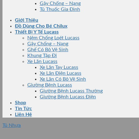
Gậy Chống – Nạng
Tủ Thuốc Gia Đình
Giới Thiệu
Đồ Dùng Cho Bé Chilux
Thiết Bị Y Tế Lucass
Nệm Chống Loét Lucass
Gậy Chống – Nạng
Ghế Có Bô Vệ Sinh
Khung Tập Đi
Xe Lăn Lucass
Xe Lăn Tay Lucass
Xe Lăn Điện Lucass
Xe Lăn Có Bô Vệ Sinh
Giường Bệnh Lucass
Giường Bệnh Lucass Thường
Giường Bệnh Lucass Điện
Shop
Tin Tức
Liên Hệ
Tủ Nhựa