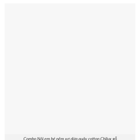
Combo Nôi em bé nệm xơ dừa quây cotton Chilux gỗ