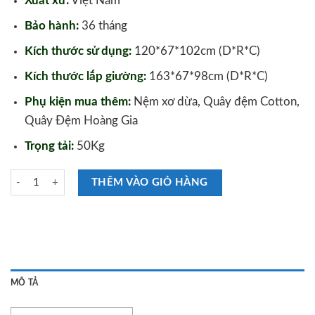
Xuất xứ:
Việt Nam
Bảo hành:
36 tháng
Kích thước sử dụng:
120*67*102cm (D*R*C)
Kích thước lắp giường:
163*67*98cm (D*R*C)
Phụ kiện mua thêm:
Nệm xơ dừa, Quây đệm Cotton,
Quây Đệm Hoàng Gia
Trọng tải:
50Kg
Nôi Em Bé Chilux Màu Gỗ số lượng
THÊM VÀO GIỎ HÀNG
MÔ TẢ