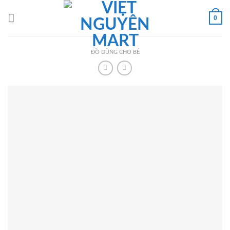
Skip
to
0
content
ĐỒ DÙNG CHO BÉ