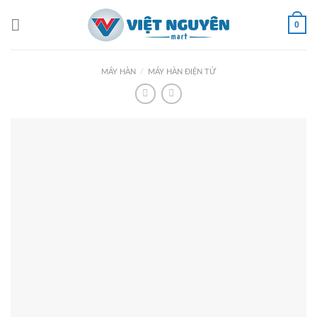
Skip
to
0
content
MÁY HÀN
/
MÁY HÀN ĐIỆN TỬ