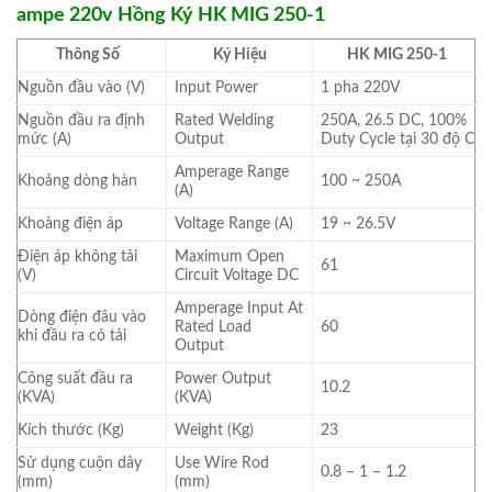
ampe 220v Hồng Ký HK MIG 250-1
Thông Số
Ký Hiệu
HK MIG 250-1
Nguồn đầu vào (V)
Input Power
1 pha 220V
Nguồn đầu ra định
Rated Welding
250A, 26.5 DC, 100%
mức (A)
Output
Duty Cycle tại 30 độ C
Amperage Range
Khoảng dòng hàn
100 ~ 250A
(A)
Khoảng điện áp
Voltage Range (A)
19 ~ 26.5V
Điện áp không tải
Maximum Open
61
(V)
Circuit Voltage DC
Amperage Input At
Dòng điện đâu vào
Rated Load
60
khi đầu ra có tải
Output
Công suất đầu ra
Power Output
10.2
(KVA)
(KVA)
Kích thước (Kg)
Weight (Kg)
23
Sử dụng cuộn dây
Use Wire Rod
0.8 – 1 – 1.2
(mm)
(mm)