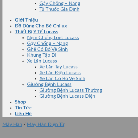
Gậy Chống – Nạng
Tủ Thuốc Gia Đình
Giới Thiệu
Đồ Dùng Cho Bé Chilux
Thiết Bị Y Tế Lucass
Nệm Chống Loét Lucass
Gậy Chống – Nạng
Ghế Có Bô Vệ Sinh
Khung Tập Đi
Xe Lăn Lucass
Xe Lăn Tay Lucass
Xe Lăn Điện Lucass
Xe Lăn Có Bô Vệ Sinh
Giường Bệnh Lucass
Giường Bệnh Lucass Thường
Giường Bệnh Lucass Điện
Shop
Tin Tức
Liên Hệ
Máy Hàn
/
Máy Hàn Điện Tử