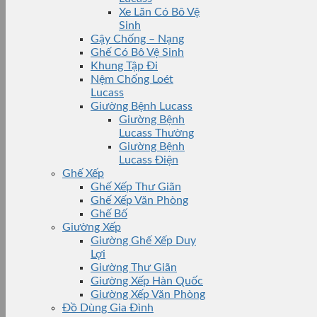
Xe Lăn Có Bô Vệ
Sinh
Gậy Chống – Nạng
Ghế Có Bô Vệ Sinh
Khung Tập Đi
Nệm Chống Loét
Lucass
Giường Bệnh Lucass
Giường Bệnh
Lucass Thường
Giường Bệnh
Lucass Điện
Ghế Xếp
Ghế Xếp Thư Giãn
Ghế Xếp Văn Phòng
Ghế Bố
Giường Xếp
Giường Ghế Xếp Duy
Lợi
Giường Thư Giãn
Giường Xếp Hàn Quốc
Giường Xếp Văn Phòng
Đồ Dùng Gia Đình