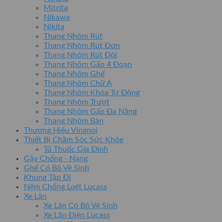
Mitrita
Nikawa
Nikita
Thang Nhôm Rút
Thang Nhôm Rút Đơn
Thang Nhôm Rút Đôi
Thang Nhôm Gấp 4 Đoạn
Thang Nhôm Ghế
Thang Nhôm Chữ A
Thang Nhôm Khóa Tự Động
Thang Nhôm Trượt
Thang Nhôm Gấp Đa Năng
Thang Nhôm Bàn
Thương Hiệu Vinanoi
Thiết Bị Chăm Sóc Sức Khỏe
Tủ Thuốc Gia Đình
Gậy Chống - Nạng
Ghế Có Bô Vệ Sinh
Khung Tập Đi
Nệm Chống Loét Lucass
Xe Lăn
Xe Lăn Có Bô Vệ Sinh
Xe Lăn Điện Lucass