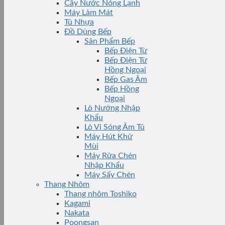
Cây Nước Nóng Lạnh
Máy Làm Mát
Tủ Nhựa
Đồ Dùng Bếp
Sản Phẩm Bếp
Bếp Điện Từ
Bếp Điện Từ
Hồng Ngoại
Bếp Gas Âm
Bếp Hồng
Ngoại
Lò Nướng Nhập
Khẩu
Lò Vi Sóng Âm Tủ
Máy Hút Khử
Mùi
Máy Rửa Chén
Nhập Khẩu
Máy Sấy Chén
Thang Nhôm
Thang nhôm Toshiko
Kagami
Nakata
Poongsan