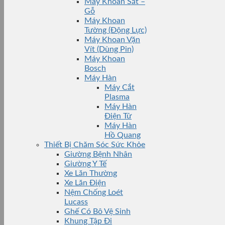
Máy Khoan Sắt –
Gỗ
Máy Khoan
Tường (Động Lực)
Máy Khoan Vặn
Vít (Dùng Pin)
Máy Khoan
Bosch
Máy Hàn
Máy Cắt
Plasma
Máy Hàn
Điện Tử
Máy Hàn
Hồ Quang
Thiết Bị Chăm Sóc Sức Khỏe
Giường Bệnh Nhân
Giường Y Tế
Xe Lăn Thường
Xe Lăn Điện
Nệm Chống Loét
Lucass
Ghế Có Bô Vệ Sinh
Khung Tập Đi