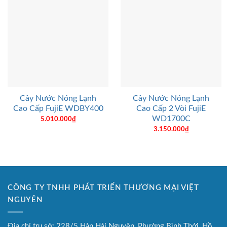
Cây Nước Nóng Lạnh
Cây Nước Nóng Lạnh
Cao Cấp FujiE WDBY400
Cao Cấp 2 Vòi FujiE
WD1700C
5.010.000
₫
3.150.000
₫
CÔNG TY TNHH PHÁT TRIỂN THƯƠNG MẠI VIỆT
NGUYÊN
Địa chỉ trụ sở: 228/5 Hàn Hải Nguyên, Phường Bình Thới, Hồ