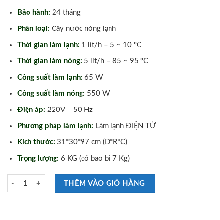
Bảo hành:
24 tháng
Phân loại:
Cây nước nóng lạnh
Thời gian làm lạnh:
1 lít/h – 5 ~ 10 ºC
Thời gian làm nóng:
5 lít/h – 85 ~ 95 ºC
Công suất làm lạnh:
65 W
Công suất làm nóng:
550 W
Điện áp:
220V – 50 Hz
Phương pháp làm lạnh:
Làm lạnh ĐIỆN TỬ
Kích thước:
31*30*97 cm (D*R*C)
Trọng lượng:
6 KG (có bao bì 7 Kg)
Cây Nước Nóng Lạnh FujiE WD1800E số lượng
THÊM VÀO GIỎ HÀNG