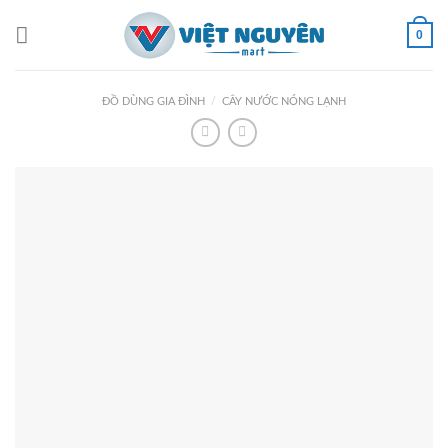
Skip
to
0
content
ĐỒ DÙNG GIA ĐÌNH
/
CÂY NƯỚC NÓNG LẠNH