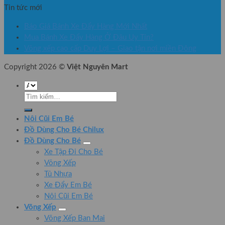
Tin tức mới
Báo Giá Bánh Xe Đẩy Hàng Mới Nhất
Mua Bánh Xe Đẩy Hàng Ở Đâu Uy Tín?
Võng xếp cao cấp Duy Lợi – Giao tận nơi miền Đông
Copyright 2026 ©
Việt Nguyên Mart
Tìm
kiếm:
Nôi Cũi Em Bé
Đồ Dùng Cho Bé Chilux
Đồ Dùng Cho Bé
Xe Tập Đi Cho Bé
Võng Xếp
Tủ Nhựa
Xe Đẩy Em Bé
Nôi Cũi Em Bé
Võng Xếp
Võng Xếp Ban Mai