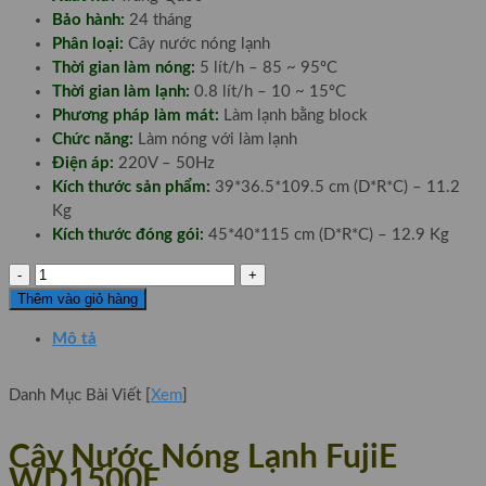
Bảo hành:
24 tháng
Phân loại:
Cây nước nóng lạnh
Thời gian làm nóng:
5 lít/h – 85 ~ 95ºC
Thời gian làm lạnh:
0.8 lít/h – 10 ~ 15ºC
Phương pháp làm mát:
Làm lạnh bằng block
Chức năng:
Làm nóng với làm lạnh
Điện áp:
220V – 50Hz
Kích thước sản phẩm:
39*36.5*109.5 cm (D*R*C) – 11.2
Kg
Kích thước đóng gói:
45*40*115 cm (D*R*C) – 12.9 Kg
Cây
Nước
Thêm vào giỏ hàng
Nóng
Mô tả
Lạnh
FujiE
WD1500E
Danh Mục Bài Viết
[
Xem
]
số
lượng
Cây Nước Nóng Lạnh FujiE
WD1500E