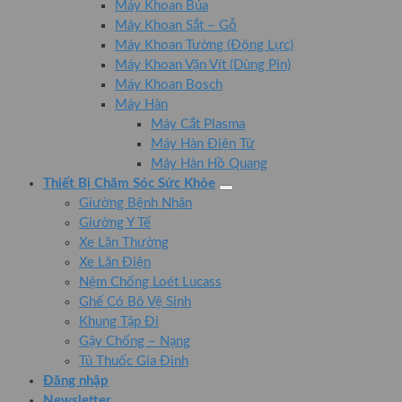
Máy Khoan Búa
Máy Khoan Sắt – Gỗ
Máy Khoan Tường (Động Lực)
Máy Khoan Vặn Vít (Dùng Pin)
Máy Khoan Bosch
Máy Hàn
Máy Cắt Plasma
Máy Hàn Điện Tử
Máy Hàn Hồ Quang
Thiết Bị Chăm Sóc Sức Khỏe
Giường Bệnh Nhân
Giường Y Tế
Xe Lăn Thường
Xe Lăn Điện
Nệm Chống Loét Lucass
Ghế Có Bô Vệ Sinh
Khung Tập Đi
Gậy Chống – Nạng
Tủ Thuốc Gia Đình
Đăng nhập
Newsletter