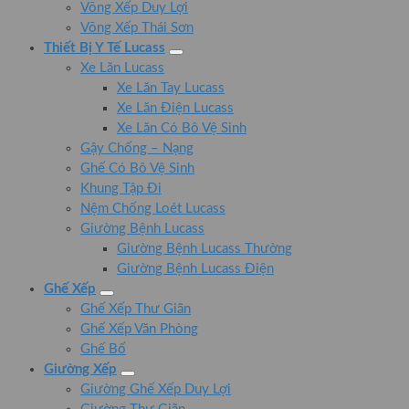
Võng Xếp Duy Lợi
Võng Xếp Thái Sơn
Thiết Bị Y Tế Lucass
Xe Lăn Lucass
Xe Lăn Tay Lucass
Xe Lăn Điện Lucass
Xe Lăn Có Bô Vệ Sinh
Gậy Chống – Nạng
Ghế Có Bô Vệ Sinh
Khung Tập Đi
Nệm Chống Loét Lucass
Giường Bệnh Lucass
Giường Bệnh Lucass Thường
Giường Bệnh Lucass Điện
Ghế Xếp
Ghế Xếp Thư Giãn
Ghế Xếp Văn Phòng
Ghế Bố
Giường Xếp
Giường Ghế Xếp Duy Lợi