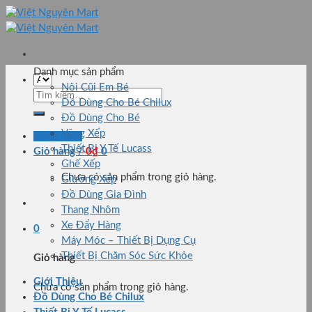
Skip
to
content
Danh mục sản phẩm
Nôi Cũi Em Bé
Tìm
Đồ Dùng Cho Bé Chilux
kiếm:
Đồ Dùng Cho Bé
Võng Xếp
Đăng nhập
Thiết Bị Y Tế Lucass
Giỏ hàng /
0
₫
0
Ghế Xếp
Chưa có sản phẩm trong giỏ hàng.
Giường Xếp
Đồ Dùng Gia Đình
Thang Nhôm
Xe Đẩy Hàng
0
Máy Móc – Thiết Bị Dụng Cụ
Thiết Bị Chăm Sóc Sức Khỏe
Giỏ hàng
Giới Thiệu
Chưa có sản phẩm trong giỏ hàng.
Đồ Dùng Cho Bé Chilux