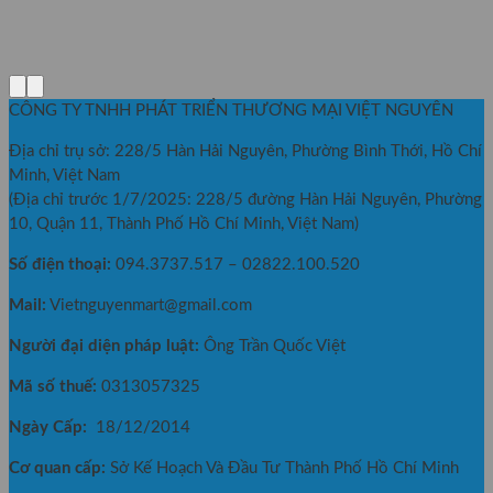
CÔNG TY TNHH PHÁT TRIỂN THƯƠNG MẠI VIỆT NGUYÊN
Địa chỉ trụ sở: 228/5 Hàn Hải Nguyên, Phường Bình Thới, Hồ Chí
Minh, Việt Nam
(Địa chỉ trước 1/7/2025: 228/5 đường Hàn Hải Nguyên, Phường
10, Quận 11, Thành Phố Hồ Chí Minh, Việt Nam)
Số điện thoại:
094.3737.517 – 02822.100.520
Mail:
Vietnguyenmart@gmail.com
Người đại diện pháp luật:
Ông Trần Quốc Việt
Mã số thuế:
0313057325
Ngày Cấp:
18/12/2014
Cơ quan cấp:
Sở Kế Hoạch Và Đầu Tư Thành Phố Hồ Chí Minh