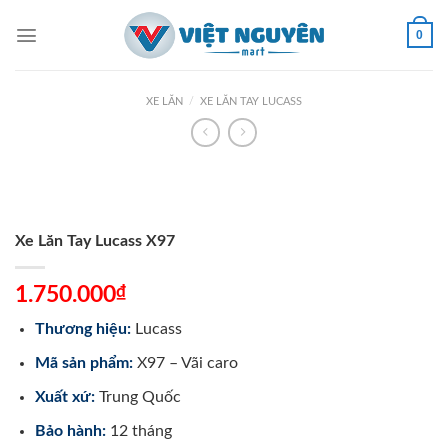
Skip
to
0
content
XE LĂN
/
XE LĂN TAY LUCASS
Xe Lăn Tay Lucass X97
₫
1.750.000
Thương hiệu:
Lucass
Mã sản phẩm:
X97 – Vãi caro
Xuất xứ:
Trung Quốc
Bảo hành:
12 tháng