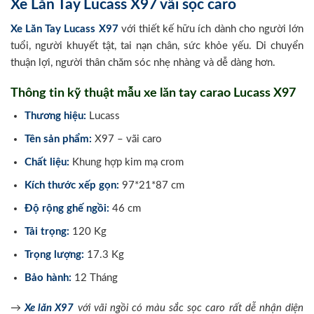
Xe Lăn Tay Lucass X97 vãi sọc caro
Xe Lăn Tay Lucass X97
với thiết kế hữu ích dành cho người lớn
tuổi, người khuyết tật, tai nạn chân, sức khỏe yếu. Di chuyển
thuận lợi, người thân chăm sóc nhẹ nhàng và dễ dàng hơn.
Thông tin kỹ thuật mẫu xe lăn tay carao Lucass X97
Thương hiệu:
Lucass
Tên sản phẩm:
X97 – vãi caro
Chất liệu:
Khung hợp kim mạ crom
Kích thước xếp gọn:
97*21*87 cm
Độ rộng ghế ngồi:
46 cm
Tải trọng:
120 Kg
Trọng lượng:
17.3 Kg
Bảo hành:
12 Tháng
→
Xe lăn X97
với vãi ngồi có màu sắc sọc caro rất dễ nhận diện