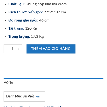
Chất liệu:
Khung hợp kim mạ crom
Kích thước xếp gọn:
97*21*87 cm
Độ rộng ghế ngồi:
46 cm
Tải trọng:
120 Kg
Trọng lượng:
17.3 Kg
Xe Lăn Tay Lucass X97 số lượng
THÊM VÀO GIỎ HÀNG
MÔ TẢ
Danh Mục Bài Viết
[
Xem
]