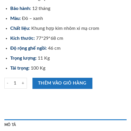
Bảo hành:
12 tháng
Màu:
Đỏ – xanh
Chất liệu:
Khung hợp kim nhôm xi mạ crom
Kích thước:
77*29*68 cm
Độ rộng ghế ngồi:
46 cm
Trọng lượng:
11 Kg
Tải trọng:
100 Kg
Xe Lăn Nhôm Lucass X63L số lượng
THÊM VÀO GIỎ HÀNG
MÔ TẢ