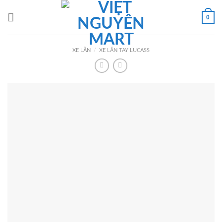
Skip
to
0
content
XE LĂN
/
XE LĂN TAY LUCASS