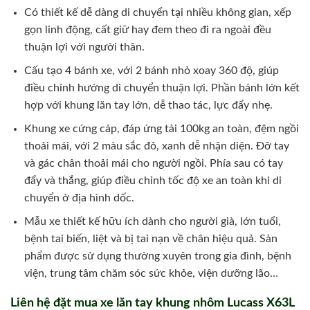
Có thiết kế dễ dàng di chuyển tại nhiều không gian, xếp
gọn linh động, cất giữ hay đem theo đi ra ngoài đều
thuận lợi với người thân.
Cấu tạo 4 bánh xe, với 2 bánh nhỏ xoay 360 độ, giúp
điều chỉnh hướng di chuyển thuận lợi. Phần bánh lớn kết
hợp với khung lăn tay lớn, dễ thao tác, lực đẩy nhẹ.
Khung xe cứng cáp, đáp ứng tải 100kg an toàn, đệm ngồi
thoải mái, với 2 màu sắc đỏ, xanh dễ nhận diện. Đỡ tay
và gác chân thoải mái cho người ngồi. Phía sau có tay
đẩy và thắng, giúp điều chỉnh tốc độ xe an toàn khi di
chuyển ở địa hình dốc.
Mẫu xe thiết kế hữu ích dành cho người già, lớn tuổi,
bệnh tai biến, liệt và bị tai nạn về chân hiệu quả. Sản
phẩm được sử dụng thường xuyên trong gia đình, bệnh
viện, trung tâm chăm sóc sức khỏe, viện dưỡng lão…
Liên hệ đặt mua xe lăn tay khung nhôm Lucass X63L