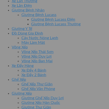
Xe Lăn Thường
Xe Lăn Điện
Giường Bệnh Nhân
Giường Bệnh Lucass
Giường Bệnh Lucass Điện
Giường Bệnh Lucass Thường
Giường Y Tế
Đồ Dùng Gia Đình
Cây Nước Nóng Lạnh
Máy Làm Mát
Võng Xếp
Võng Xếp Thái Sơn
Võng Xếp Duy Lợi
Võng Xếp Ban Mai
Xe Đẩy Hàng
Xe Đẩy 4 Bánh
Xe Đẩy 2 Bánh
Ghế Xếp
Ghế Xếp Thư Giãn
Ghế Xếp Văn Phòng
Giường Xếp
Giường Ghế Xếp Duy Lợi
Giường Xếp Hàn Quốc
Giường Thư Giãn