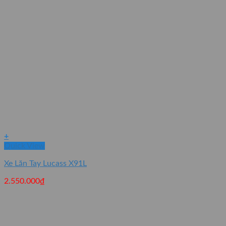
+
Quick View
Xe Lăn Tay Lucass X91L
2.550.000
₫