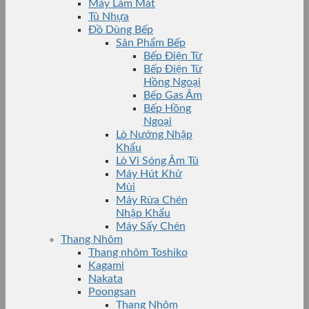
Máy Làm Mát
Tủ Nhựa
Đồ Dùng Bếp
Sản Phẩm Bếp
Bếp Điện Từ
Bếp Điện Từ
Hồng Ngoại
Bếp Gas Âm
Bếp Hồng
Ngoại
Lò Nướng Nhập
Khẩu
Lò Vi Sóng Âm Tủ
Máy Hút Khử
Mùi
Máy Rửa Chén
Nhập Khẩu
Máy Sấy Chén
Thang Nhôm
Thang nhôm Toshiko
Kagami
Nakata
Poongsan
Thang Nhôm