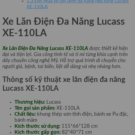
1.3
Đặt mua xe lăn điện đa năng ngã lưng Lucass
XE-110LA
Xe Lăn Điện Đa Năng Lucass
XE-110LA
Xe Lăn Điện Đa Năng Lucass XE-110LA
được thiết kế hiện
đại và tiện lợi. Gia công tinh tế và tỉ mỉ từng khía cạnh trên
dây chuyền công nghệ Mỹ. Hỗ trợ quá trình di chuyển cho
người già, bệnh, tai biến, liệt dễ dàng và nhẹ nhàng hơn.
Thông số kỹ thuật xe lăn điện đa năng
Lucass XE-110LA
Thương hiệu:
Lucass
Tên gọi sản phẩm:
XE-110LA
Chất liệu:
khung thép sơn tĩnh điện, bánh xe Pu đặc,
bánh mâm
Kích thước sử dụng:
115*66*128 cm
Kích thước gấp gọn:
82*40*71 cm