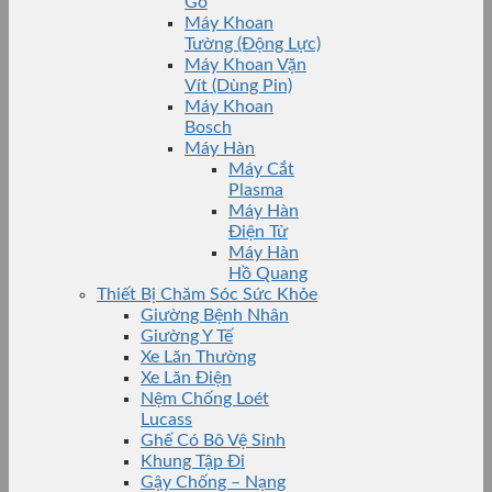
Gỗ
Máy Khoan
Tường (Động Lực)
Máy Khoan Vặn
Vít (Dùng Pin)
Máy Khoan
Bosch
Máy Hàn
Máy Cắt
Plasma
Máy Hàn
Điện Tử
Máy Hàn
Hồ Quang
Thiết Bị Chăm Sóc Sức Khỏe
Giường Bệnh Nhân
Giường Y Tế
Xe Lăn Thường
Xe Lăn Điện
Nệm Chống Loét
Lucass
Ghế Có Bô Vệ Sinh
Khung Tập Đi
Gậy Chống – Nạng