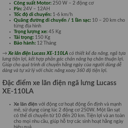
Công suất Motor:
250 W – 2 động cơ
Pin:
24V – 12AH
Tốc độ di chuyển:
1-6 km/h
Quãng đường di chuyển / 1 lần sạc:
10 – 20 km cho
từng địa hình
Trọng lượng xe:
45 Kg
Tải trọng:
150 Kg
Bảo hành:
12 Tháng
→
Xe lăn điện Lucass XE-110LA
có thiết kế đa năng, ngã tựa
lưng tiện lợi, kết hợp phần gác chân nâng hạ chân thuận lợi.
Giúp cho quá trình di chuyển hằng ngày của người dùng dễ
dàng và tự xử lý với chức năng xoay 360 độ tiện lợi.
Đặc điểm xe lăn điện ngã lưng Lucass
XE-110LA
Xe lăn điện
với động cơ hoạt động ổn định và mạnh
mẽ, sử dụng cùng lúc 2 động cơ 250W. Một lần sạt
có thể di chuyển từ 10 đến 20 km. Tiện lợi và an toàn
cho mọi nhu cầu, giúp hỗ trợ các sinh hoạt hằng ngày
hiệu quả.