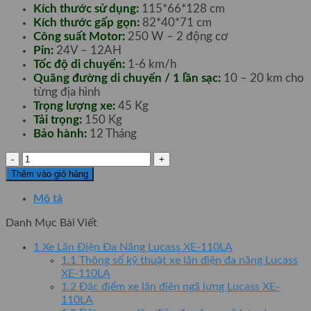
Kích thước sử dụng:
115*66*128 cm
Kích thước gấp gọn:
82*40*71 cm
Công suất Motor:
250 W – 2 động cơ
Pin:
24V – 12AH
Tốc độ di chuyển:
1-6 km/h
Quãng đường di chuyển / 1 lần sạc:
10 – 20 km cho
từng địa hình
Trọng lượng xe:
45 Kg
Tải trọng:
150 Kg
Bảo hành:
12 Tháng
Xe
Lăn
Thêm vào giỏ hàng
Điện
Đa
Mô tả
Năng
Danh Mục Bài Viết
Lucass
XE-
1
Xe Lăn Điện Đa Năng Lucass XE-110LA
110LA
1.1
Thông số kỹ thuật xe lăn điện đa năng Lucass
số
XE-110LA
lượng
1.2
Đặc điểm xe lăn điện ngã lưng Lucass XE-
110LA