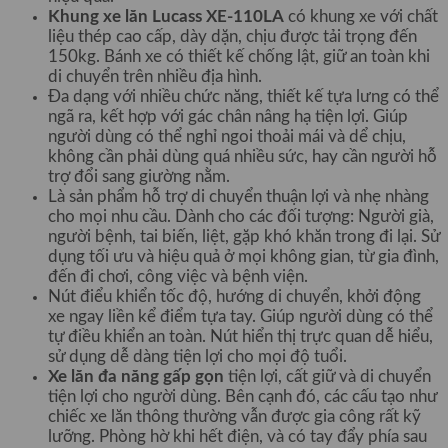
Khung xe lăn Lucass XE-110LA
có khung xe với chất
liệu thép cao cấp, dày dặn, chịu được tải trọng đến
150kg. Bánh xe có thiết kế chống lật, giữ an toàn khi
di chuyển trên nhiều địa hình.
Đa dạng với nhiều chức năng, thiết kế tựa lưng có thể
ngã ra, kết hợp với gác chân nâng hạ tiện lợi. Giúp
người dùng có thể nghỉ ngoi thoải mái và dể chịu,
không cần phải dùng quá nhiều sức, hay cần người hỗ
trợ đổi sang giường nằm.
Là sản phẩm hỗ trợ di chuyển thuận lợi và nhẹ nhàng
cho mọi nhu cầu. Dành cho các đối tượng: Người già,
người bệnh, tai biến, liệt, gặp khó khăn trong đi lại. Sử
dụng tối ưu và hiệu quả ở mọi không gian, từ gia đình,
đến đi chơi, công việc và bệnh viện.
Nút điểu khiển tốc độ, hướng di chuyển, khởi động
xe ngay liền kể điểm tựa tay. Giúp người dùng có thể
tự điều khiển an toàn. Nút hiển thị trực quan dễ hiểu,
sử dụng dễ dàng tiện lợi cho mọi độ tuổi.
Xe lăn đa năng gấp gọn
tiện lợi, cất giữ và di chuyển
tiện lợi cho người dùng. Bên cạnh đó, các cấu tạo như
chiếc xe lăn thông thường vẫn được gia công rất kỹ
lưỡng. Phòng hờ khi hết điện, và có tay đẩy phía sau