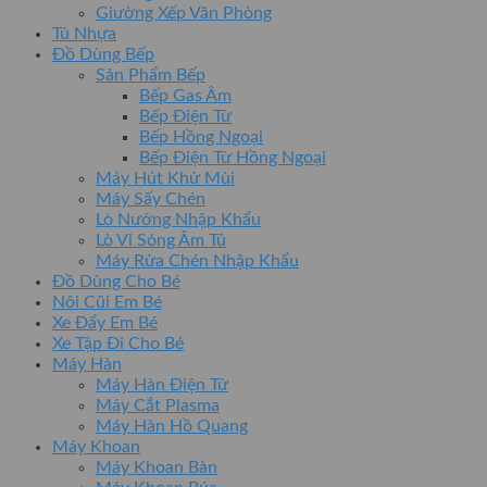
Giường Xếp Văn Phòng
Tủ Nhựa
Đồ Dùng Bếp
Sản Phẩm Bếp
Bếp Gas Âm
Bếp Điện Từ
Bếp Hồng Ngoại
Bếp Điện Từ Hồng Ngoại
Máy Hút Khử Mùi
Máy Sấy Chén
Lò Nướng Nhập Khẩu
Lò Vi Sóng Âm Tủ
Máy Rửa Chén Nhập Khẩu
Đồ Dùng Cho Bé
Nôi Cũi Em Bé
Xe Đẩy Em Bé
Xe Tập Đi Cho Bé
Máy Hàn
Máy Hàn Điện Tử
Máy Cắt Plasma
Máy Hàn Hồ Quang
Máy Khoan
Máy Khoan Bàn