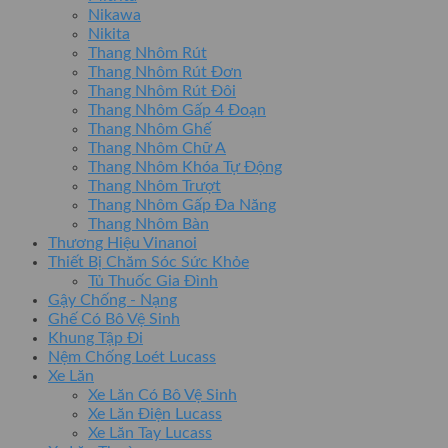
Nikawa
Nikita
Thang Nhôm Rút
Thang Nhôm Rút Đơn
Thang Nhôm Rút Đôi
Thang Nhôm Gấp 4 Đoạn
Thang Nhôm Ghế
Thang Nhôm Chữ A
Thang Nhôm Khóa Tự Động
Thang Nhôm Trượt
Thang Nhôm Gấp Đa Năng
Thang Nhôm Bàn
Thương Hiệu Vinanoi
Thiết Bị Chăm Sóc Sức Khỏe
Tủ Thuốc Gia Đình
Gậy Chống - Nạng
Ghế Có Bô Vệ Sinh
Khung Tập Đi
Nệm Chống Loét Lucass
Xe Lăn
Xe Lăn Có Bô Vệ Sinh
Xe Lăn Điện Lucass
Xe Lăn Tay Lucass