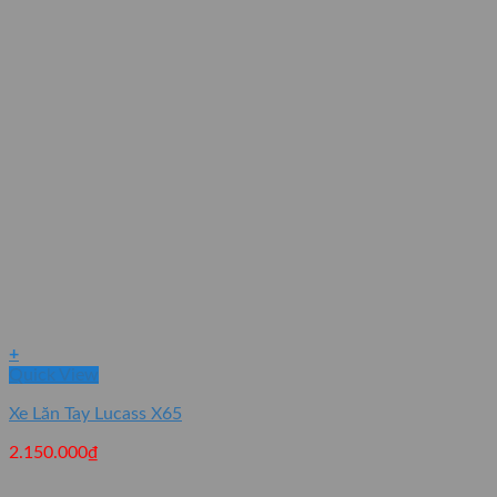
+
Quick View
Xe Lăn Tay Lucass X65
2.150.000
₫