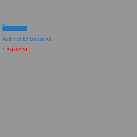
+
Quick View
Xe lăn có bô Lucass X8
1.950.000
₫