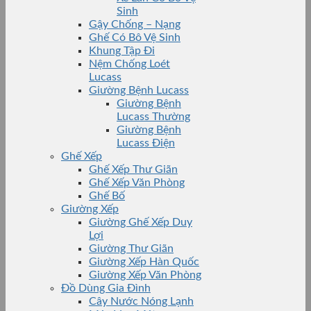
Sinh
Gậy Chống – Nạng
Ghế Có Bô Vệ Sinh
Khung Tập Đi
Nệm Chống Loét
Lucass
Giường Bệnh Lucass
Giường Bệnh
Lucass Thường
Giường Bệnh
Lucass Điện
Ghế Xếp
Ghế Xếp Thư Giãn
Ghế Xếp Văn Phòng
Ghế Bố
Giường Xếp
Giường Ghế Xếp Duy
Lợi
Giường Thư Giãn
Giường Xếp Hàn Quốc
Giường Xếp Văn Phòng
Đồ Dùng Gia Đình
Cây Nước Nóng Lạnh