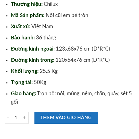
Thương hiệu:
Chilux
Mã Sản phẩm:
Nôi cũi em bé tròn
Xuất xứ:
Việt Nam
Bảo hành:
36 tháng
Đường kính ngoài:
123x68x76 cm (D*R*C)
Đường kính trong:
120x64x76 cm (D*R*C)
Khối lượng:
25.5 Kg
Trọng tải:
50Kg
Giao hàng:
Trọn bộ: nôi, mùng, nệm, chăn, quây, sét 5
gối
Trọn bộ Nôi Giường Cũi Cao Cấp Chilux Tròn số lượng
THÊM VÀO GIỎ HÀNG