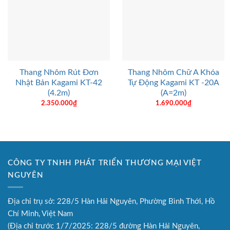
Thang Nhôm Rút Đơn
Thang Nhôm Chữ A Khóa
Nhật Bản Kagami KT-42
Tự Động Kagami KT -20A
(4.2m)
(A=2m)
2.350.000
₫
1.690.000
₫
CÔNG TY TNHH PHÁT TRIỂN THƯƠNG MẠI VIỆT
NGUYÊN
Địa chỉ trụ sở: 228/5 Hàn Hải Nguyên, Phường Bình Thới, Hồ
Chí Minh, Việt Nam
(Địa chỉ trước 1/7/2025: 228/5 đường Hàn Hải Nguyên,