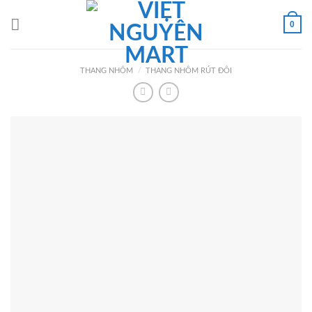
Skip
to
0
content
THANG NHÔM
/
THANG NHÔM RÚT ĐÔI