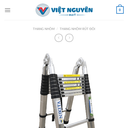
Skip
to
0
content
THANG NHÔM
/
THANG NHÔM RÚT ĐÔI