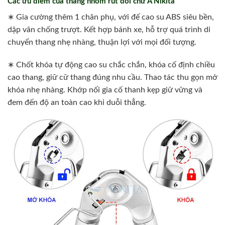
Các ưu điểm của thang nhôm rút đôi chữ A Nikita
∗ Gia cường thêm 1 chân phụ, với đế cao su ABS siêu bền,
dập vân chống trượt. Kết hợp bánh xe, hỗ trợ quá trình di
chuyển thang nhẹ nhàng, thuận lợi với mọi đối tượng.
∗ Chốt khóa tự động cao su chắc chắn, khóa cố định chiều
cao thang, giữ cữ thang đúng nhu cầu. Thao tác thu gọn mở
khóa nhẹ nhàng. Khớp nối gia cố thanh kẹp giữ vững và
đem đến độ an toàn cao khi duỗi thẳng.