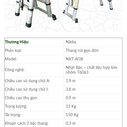
Thương Hiệu:
Nikita
Phân loại:
Thang rút gọn đơn
Model:
NKT-AI38
Nhật Bản – chất liệu hợp kim
Công nghệ:
nhôm T6063
Chiều cao sử dụng chữ A:
1.9 m
Chiều cao sử dụng chữ I:
3.8 m
Chiều cao thu gọn:
0.9 m
Trọng lượng:
13 Kg
Tải trọng:
150 Kg
Khoản cách 2 bậc thang:
0.3 m