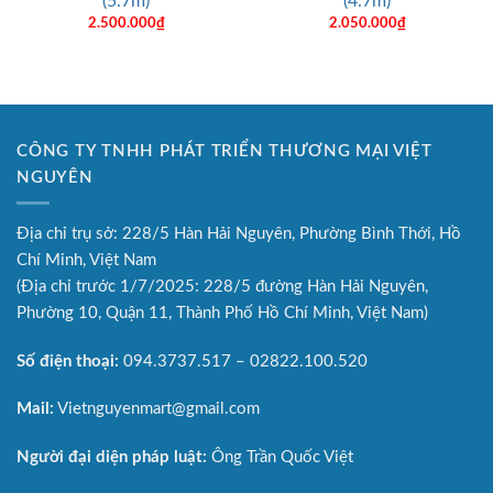
(5.7m)
(4.7m)
2.500.000
₫
2.050.000
₫
0.000₫.
CÔNG TY TNHH PHÁT TRIỂN THƯƠNG MẠI VIỆT
NGUYÊN
Địa chỉ trụ sở: 228/5 Hàn Hải Nguyên, Phường Bình Thới, Hồ
Chí Minh, Việt Nam
(Địa chỉ trước 1/7/2025: 228/5 đường Hàn Hải Nguyên,
Phường 10, Quận 11, Thành Phố Hồ Chí Minh, Việt Nam)
Số điện thoại:
094.3737.517 – 02822.100.520
Mail:
Vietnguyenmart@gmail.com
Người đại diện pháp luật:
Ông Trần Quốc Việt