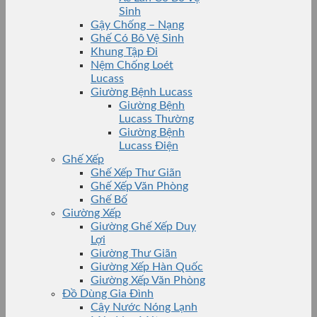
Sinh
Gậy Chống – Nạng
Ghế Có Bô Vệ Sinh
Khung Tập Đi
Nệm Chống Loét
Lucass
Giường Bệnh Lucass
Giường Bệnh
Lucass Thường
Giường Bệnh
Lucass Điện
Ghế Xếp
Ghế Xếp Thư Giãn
Ghế Xếp Văn Phòng
Ghế Bố
Giường Xếp
Giường Ghế Xếp Duy
Lợi
Giường Thư Giãn
Giường Xếp Hàn Quốc
Giường Xếp Văn Phòng
Đồ Dùng Gia Đình
Cây Nước Nóng Lạnh