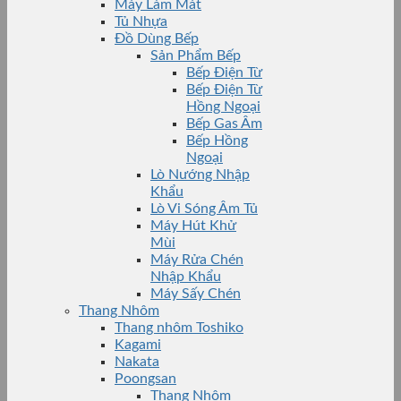
Máy Làm Mát
Tủ Nhựa
Đồ Dùng Bếp
Sản Phẩm Bếp
Bếp Điện Từ
Bếp Điện Từ
Hồng Ngoại
Bếp Gas Âm
Bếp Hồng
Ngoại
Lò Nướng Nhập
Khẩu
Lò Vi Sóng Âm Tủ
Máy Hút Khử
Mùi
Máy Rửa Chén
Nhập Khẩu
Máy Sấy Chén
Thang Nhôm
Thang nhôm Toshiko
Kagami
Nakata
Poongsan
Thang Nhôm