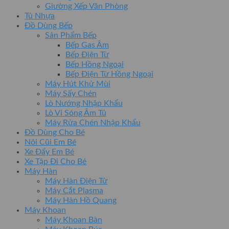
Giường Xếp Văn Phòng
Tủ Nhựa
Đồ Dùng Bếp
Sản Phẩm Bếp
Bếp Gas Âm
Bếp Điện Từ
Bếp Hồng Ngoại
Bếp Điện Từ Hồng Ngoại
Máy Hút Khử Mùi
Máy Sấy Chén
Lò Nướng Nhập Khẩu
Lò Vi Sóng Âm Tủ
Máy Rửa Chén Nhập Khẩu
Đồ Dùng Cho Bé
Nôi Cũi Em Bé
Xe Đẩy Em Bé
Xe Tập Đi Cho Bé
Máy Hàn
Máy Hàn Điện Tử
Máy Cắt Plasma
Máy Hàn Hồ Quang
Máy Khoan
Máy Khoan Bàn