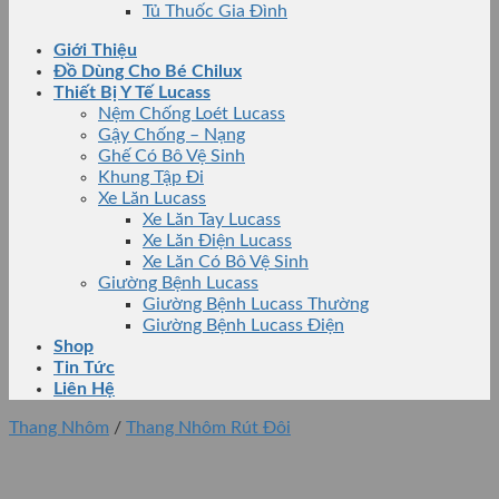
Tủ Thuốc Gia Đình
Giới Thiệu
Đồ Dùng Cho Bé Chilux
Thiết Bị Y Tế Lucass
Nệm Chống Loét Lucass
Gậy Chống – Nạng
Ghế Có Bô Vệ Sinh
Khung Tập Đi
Xe Lăn Lucass
Xe Lăn Tay Lucass
Xe Lăn Điện Lucass
Xe Lăn Có Bô Vệ Sinh
Giường Bệnh Lucass
Giường Bệnh Lucass Thường
Giường Bệnh Lucass Điện
Shop
Tin Tức
Liên Hệ
Thang Nhôm
/
Thang Nhôm Rút Đôi