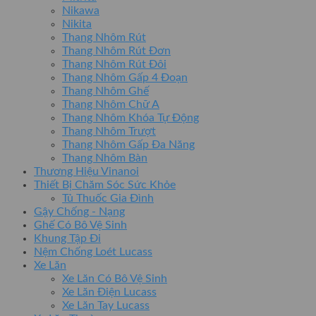
Nikawa
Nikita
Thang Nhôm Rút
Thang Nhôm Rút Đơn
Thang Nhôm Rút Đôi
Thang Nhôm Gấp 4 Đoạn
Thang Nhôm Ghế
Thang Nhôm Chữ A
Thang Nhôm Khóa Tự Động
Thang Nhôm Trượt
Thang Nhôm Gấp Đa Năng
Thang Nhôm Bàn
Thương Hiệu Vinanoi
Thiết Bị Chăm Sóc Sức Khỏe
Tủ Thuốc Gia Đình
Gậy Chống - Nạng
Ghế Có Bô Vệ Sinh
Khung Tập Đi
Nệm Chống Loét Lucass
Xe Lăn
Xe Lăn Có Bô Vệ Sinh
Xe Lăn Điện Lucass
Xe Lăn Tay Lucass