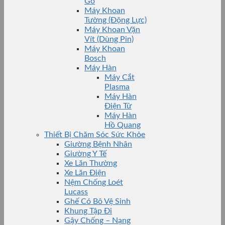
Gỗ
Máy Khoan
Tường (Động Lực)
Máy Khoan Vặn
Vít (Dùng Pin)
Máy Khoan
Bosch
Máy Hàn
Máy Cắt
Plasma
Máy Hàn
Điện Tử
Máy Hàn
Hồ Quang
Thiết Bị Chăm Sóc Sức Khỏe
Giường Bệnh Nhân
Giường Y Tế
Xe Lăn Thường
Xe Lăn Điện
Nệm Chống Loét
Lucass
Ghế Có Bô Vệ Sinh
Khung Tập Đi
Gậy Chống – Nạng