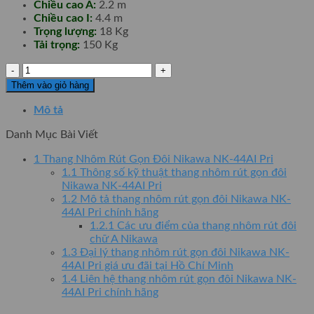
Chiều cao A:
2.2 m
Chiều cao I:
4.4 m
Trọng lượng:
18 Kg
Tải trọng:
150 Kg
Thang
Nhôm
Thêm vào giỏ hàng
Rút
Gọn
Mô tả
Đôi
Danh Mục Bài Viết
Nikawa
NK-
1
Thang Nhôm Rút Gọn Đôi Nikawa NK-44AI Pri
44AI
1.1
Thông số kỹ thuật thang nhôm rút gọn đôi
Pri
Nikawa NK-44AI Pri
số
1.2
Mô tả thang nhôm rút gọn đôi Nikawa NK-
lượng
44AI Pri chính hãng
1.2.1
Các ưu điểm của thang nhôm rút đôi
chữ A Nikawa
1.3
Đại lý thang nhôm rút gọn đôi Nikawa NK-
44AI Pri giá ưu đãi tại Hồ Chí Minh
1.4
Liên hệ thang nhôm rút gọn đôi Nikawa NK-
44AI Pri chính hãng