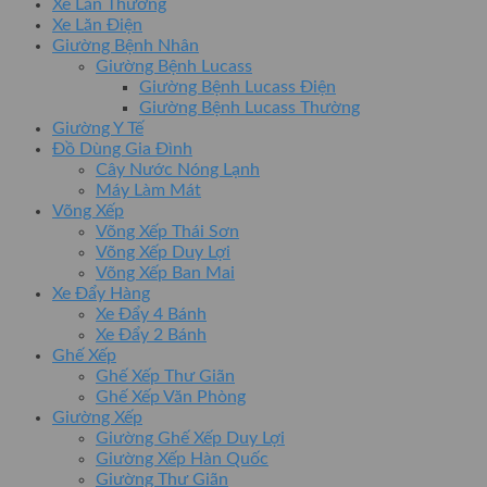
Xe Lăn Thường
Xe Lăn Điện
Giường Bệnh Nhân
Giường Bệnh Lucass
Giường Bệnh Lucass Điện
Giường Bệnh Lucass Thường
Giường Y Tế
Đồ Dùng Gia Đình
Cây Nước Nóng Lạnh
Máy Làm Mát
Võng Xếp
Võng Xếp Thái Sơn
Võng Xếp Duy Lợi
Võng Xếp Ban Mai
Xe Đẩy Hàng
Xe Đẩy 4 Bánh
Xe Đẩy 2 Bánh
Ghế Xếp
Ghế Xếp Thư Giãn
Ghế Xếp Văn Phòng
Giường Xếp
Giường Ghế Xếp Duy Lợi
Giường Xếp Hàn Quốc
Giường Thư Giãn