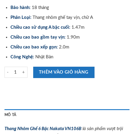
Bảo hành:
18 tháng
Phân Loại:
Thang nhôm ghế tay vịn, chữ A
Chiều cao sử dụng A bậc cuối:
1.47m
Chiều cao bao gồm tay vịn:
1.90m
Chiều cao bao xếp gọn:
2.0m
Công Nghệ:
Nhật Bản
Thang Nhôm Ghế 6 Bậc Nakata VN106B số lượng
THÊM VÀO GIỎ HÀNG
MÔ TẢ
Thang Nhôm Ghế 6 Bậc Nakata VN106B
là sản phẩm vượt trội