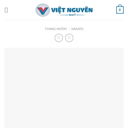
Skip
to
0
content
THANG NHÔM
/
NAKATA