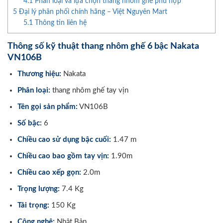
4.1
Phân loại và lựa chọn thang nhôm ghế phù hợp
5
Đại lý phân phối chính hãng – Việt Nguyên Mart
5.1
Thông tin liên hệ
Thông số kỹ thuật thang nhôm ghế 6 bậc Nakata
VN106B
Thương hiệu:
Nakata
Phân loại:
thang nhôm ghế tay vịn
Tên gọi sản phẩm:
VN106B
Số bậc:
6
Chiều cao sử dụng bậc cuối:
1.47 m
Chiều cao bao gồm tay vịn:
1.90m
Chiều cao xếp gọn:
2.0m
Trọng lượng:
7.4 Kg
Tải trọng:
150 Kg
Công nghệ:
Nhật Bản