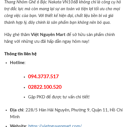
Thang Nhôm Ghế 6 Bậc Nakata VN106B không chỉ là công cụ hỗ
trợ đắc lực mà còn mang lại sự an toàn và tiện lợi tối ưu cho mọi
công việc của bạn. Với thiết kế hiện đại, chất liệu bền bỉ và giá
thành hợp lý, đây chính là sản phẩm bạn không nên bỏ qua.
Hãy ghé thăm
Việt Nguyên Mart
để sở hữu sản phẩm chính
hãng với những ưu đãi hấp dẫn ngay hôm nay!
Thông tin liên hệ
Hotline
:
094.3737.517
02822.100.520
Gặp PKD để được tư vấn chi tiết!
Địa chỉ
: 228/5 Hàn Hải Nguyên, Phường 9, Quận 11, Hồ Chí
Minh
Website
:
https://vietnguyenmart.com/