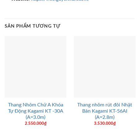
SẢN PHẨM TƯƠNG TỰ
Thang Nhôm Chữ A Khóa
Thang nhôm rút đôi Nhật
Tự Động Kagami KT -30A
Bản Kagami KT-56AI
(A=3.0m)
(A=2.8m)
2.550.000
₫
3.530.000
₫