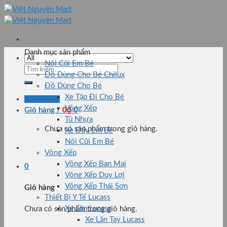
Skip
to
content
Danh mục sản phẩm
Nôi Cũi Em Bé
Tìm
Đồ Dùng Cho Bé Chilux
kiếm:
Đồ Dùng Cho Bé
Xe Tập Đi Cho Bé
Đăng nhập
Võng Xếp
Giỏ hàng /
0
₫
0
Tủ Nhựa
Chưa có sản phẩm trong giỏ hàng.
Xe Đẩy Em Bé
Nôi Cũi Em Bé
Võng Xếp
Võng Xếp Ban Mai
0
Võng Xếp Duy Lợi
Võng Xếp Thái Sơn
Giỏ hàng
Thiết Bị Y Tế Lucass
Xe Lăn Lucass
Chưa có sản phẩm trong giỏ hàng.
Xe Lăn Tay Lucass