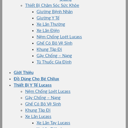
Thiết Bị Chăm Sóc Sức Khỏe
Giường Bệnh Nhân
Giường Y Tế
Xe Lăn Thường
Xe Lăn Điện
Nệm Chống Loét Lucass
Ghế Có Bô Vệ Sinh
Khung Tập Đi
Gậy Chống – Nạng
Tủ Thuốc Gia Đình
Giới Thiệu
Đồ Dùng Cho Bé Chilux
Thiết Bị Y Tế Lucass
Nệm Chống Loét Lucass
Gậy Chống – Nạng
Ghế Có Bô Vệ Sinh
Khung Tập Đi
Xe Lăn Lucass
Xe Lăn Tay Lucass