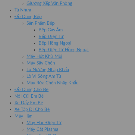
Giường Xếp Văn Phòng
Tủ Nhựa
Đồ Dùng Bếp
Sản Phẩm Bếp
Bếp Gas Âm
Bếp Điện Từ
Bếp Hồng Ngoại
Bếp Điện Từ Hồng Ngoại
Máy Hút Khử Mùi
Máy Sấy Chén
Lò Nướng Nhập Khẩu
Lò Vi Sóng Âm Tủ
Máy Rửa Chén Nhập Khẩu
Đồ Dùng Cho Bé
Nôi Cũi Em Bé
Xe Đẩy Em Bé
Xe Tập Đi Cho Bé
Máy Hàn
Máy Hàn Điện Tử
Máy Cắt Plasma