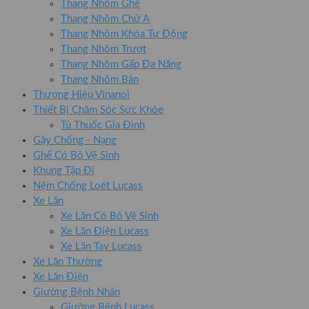
Thang Nhôm Ghế
Thang Nhôm Chữ A
Thang Nhôm Khóa Tự Động
Thang Nhôm Trượt
Thang Nhôm Gấp Đa Năng
Thang Nhôm Bàn
Thương Hiệu Vinanoi
Thiết Bị Chăm Sóc Sức Khỏe
Tủ Thuốc Gia Đình
Gậy Chống - Nạng
Ghế Có Bô Vệ Sinh
Khung Tập Đi
Nệm Chống Loét Lucass
Xe Lăn
Xe Lăn Có Bô Vệ Sinh
Xe Lăn Điện Lucass
Xe Lăn Tay Lucass
Xe Lăn Thường
Xe Lăn Điện
Giường Bệnh Nhân
Giường Bệnh Lucass