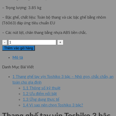
– Trọng lượng: 3.85 kg
– Bậc ghế, chất liệu: Toàn bộ thang và các bậc ghế bằng nhôm
(T6063) đáp ứng tiêu chuẩn EU
– Các nút bịt, chân thang bằng nhựa ABS bền chắc.
Thang
ghế
Thêm vào giỏ hàng
tay
Mô tả
vịn
Toshiko
Danh Mục Bài Viết
3
bậc
1
Thang ghế tay vịn Toshiko 3 bậc – Nhỏ gọn, chắc chắn, an
số
toàn cho gia đình
lượng
1.1
Thông số kỹ thuật
1.2
Ưu điểm nổi bật
1.3
Ứng dụng thực tế
1.4
Vì sao nên chọn Toshiko 3 bậc?