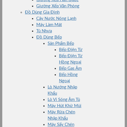
Giường Xếp Văn Phòng
Đồ Dùng Gia Đình
Cây Nước Nóng Lạnh
Máy Làm Mát
Tủ Nhựa
Đồ Dùng Bếp
Sản Phẩm Bếp
Bếp Điện Từ
Bếp Điện Từ
Hồng Ngoại
Bếp Gas Âm
Bếp Hồng
Ngoại
Lò Nướng Nhập
Khẩu
Lò Vi Sóng Âm Tủ
Máy Hút Khử Mùi
Máy Rửa Chén
Nhập Khẩu
Máy Sấy Chén