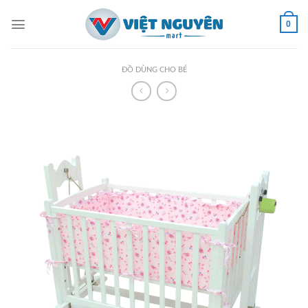
Skip
to
0
content
ĐỒ DÙNG CHO BÉ