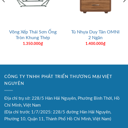
Võng Xếp Thái Sơn Ống
Tủ Nhựa Duy Tân OMNI
Tròn Khung Thép
2 Ngăn
1.350.000
₫
1.400.000
₫
CÔNG TY TNHH PHÁT TRIỂN THƯƠNG MẠI VIỆT
NGUYÊN
Địa chỉ trụ sở: 228/5 Hàn Hải Nguyên, Phường Bình Thới, Hồ
Chí Minh, Việt Nam
(Địa chỉ trước 1/7/2025: 228/5 đường Hàn Hải Nguyên,
Phường 10, Quận 11, Thành Phố Hồ Chí Minh, Việt Nam)