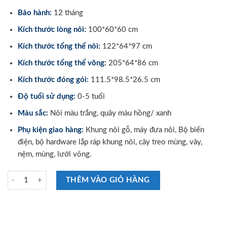
Bảo hành:
12 tháng
Kích thước lòng nôi:
100*60*60 cm
Kích thước tổng thể nôi:
122*64*97 cm
Kích thước tổng thể võng:
205*64*86 cm
Kích thước đóng gói:
111.5*98.5*26.5 cm
Độ tuổi sử dụng:
0-5 tuổi
Màu sắc:
Nôi màu trắng, quây màu hồng/ xanh
Phụ kiện giao hàng:
Khung nôi gỗ, máy đưa nôi, Bộ biến
điện, bộ hardware lắp ráp khung nôi, cây treo mùng, vây,
nệm, mùng, lưới võng.
Nôi gỗ em bé đa năng 4 trong 1 Vinanoi VNN301T số lượng
THÊM VÀO GIỎ HÀNG