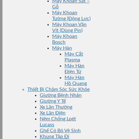
Máy Khoan Sắt –
Gỗ
Máy Khoan
Tường (Động Lực)
Máy Khoan Vặn
Vít (Dùng Pin)
Máy Khoan
Bosch
Máy Hàn
Máy Cắt
Plasma
Máy Hàn
Điện Tử
Máy Hàn
Hồ Quang
Thiết Bị Chăm Sóc Sức Khỏe
Giường Bệnh Nhân
Giường Y Tế
Xe Lăn Thường
Xe Lăn Điện
Nệm Chống Loét
Lucass
Ghế Có Bô Vệ Sinh
Khung Tập Đi