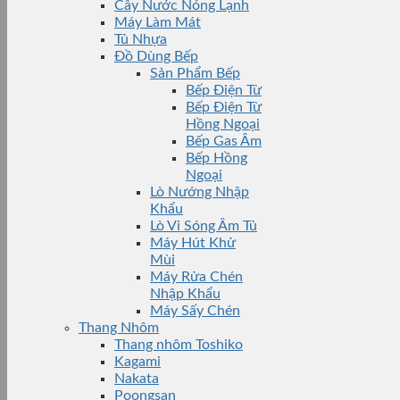
Cây Nước Nóng Lạnh
Máy Làm Mát
Tủ Nhựa
Đồ Dùng Bếp
Sản Phẩm Bếp
Bếp Điện Từ
Bếp Điện Từ
Hồng Ngoại
Bếp Gas Âm
Bếp Hồng
Ngoại
Lò Nướng Nhập
Khẩu
Lò Vi Sóng Âm Tủ
Máy Hút Khử
Mùi
Máy Rửa Chén
Nhập Khẩu
Máy Sấy Chén
Thang Nhôm
Thang nhôm Toshiko
Kagami
Nakata
Poongsan