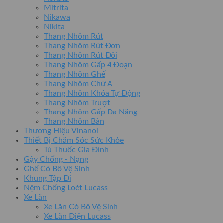
Mitrita
Nikawa
Nikita
Thang Nhôm Rút
Thang Nhôm Rút Đơn
Thang Nhôm Rút Đôi
Thang Nhôm Gấp 4 Đoạn
Thang Nhôm Ghế
Thang Nhôm Chữ A
Thang Nhôm Khóa Tự Động
Thang Nhôm Trượt
Thang Nhôm Gấp Đa Năng
Thang Nhôm Bàn
Thương Hiệu Vinanoi
Thiết Bị Chăm Sóc Sức Khỏe
Tủ Thuốc Gia Đình
Gậy Chống - Nạng
Ghế Có Bô Vệ Sinh
Khung Tập Đi
Nệm Chống Loét Lucass
Xe Lăn
Xe Lăn Có Bô Vệ Sinh
Xe Lăn Điện Lucass