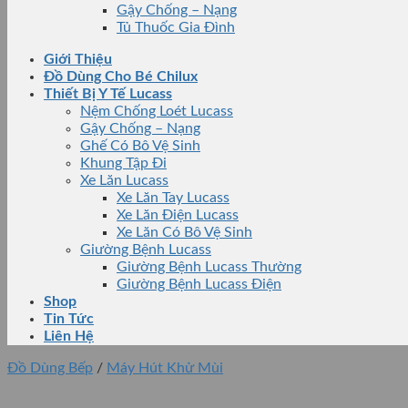
Gậy Chống – Nạng
Tủ Thuốc Gia Đình
Giới Thiệu
Đồ Dùng Cho Bé Chilux
Thiết Bị Y Tế Lucass
Nệm Chống Loét Lucass
Gậy Chống – Nạng
Ghế Có Bô Vệ Sinh
Khung Tập Đi
Xe Lăn Lucass
Xe Lăn Tay Lucass
Xe Lăn Điện Lucass
Xe Lăn Có Bô Vệ Sinh
Giường Bệnh Lucass
Giường Bệnh Lucass Thường
Giường Bệnh Lucass Điện
Shop
Tin Tức
Liên Hệ
Đồ Dùng Bếp
/
Máy Hút Khử Mùi