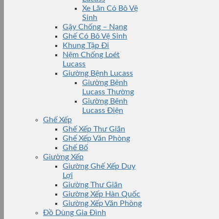
Xe Lăn Có Bô Vệ
Sinh
Gậy Chống – Nạng
Ghế Có Bô Vệ Sinh
Khung Tập Đi
Nệm Chống Loét
Lucass
Giường Bệnh Lucass
Giường Bệnh
Lucass Thường
Giường Bệnh
Lucass Điện
Ghế Xếp
Ghế Xếp Thư Giãn
Ghế Xếp Văn Phòng
Ghế Bố
Giường Xếp
Giường Ghế Xếp Duy
Lợi
Giường Thư Giãn
Giường Xếp Hàn Quốc
Giường Xếp Văn Phòng
Đồ Dùng Gia Đình