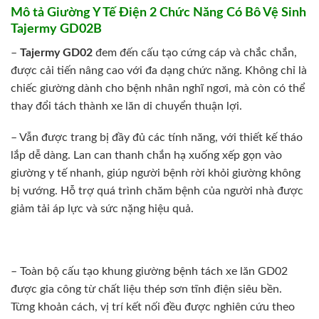
Mô tả Giường Y Tế Điện 2 Chức Năng Có Bô Vệ Sinh
Tajermy GD02B
–
Tajermy GD02
đem đến cấu tạo cứng cáp và chắc chắn,
được cải tiến nâng cao với đa dạng chức năng. Không chỉ là
chiếc giường dành cho bệnh nhân nghĩ ngơi, mà còn có thể
thay đổi tách thành xe lăn di chuyển thuận lợi.
– Vẫn được trang bị đầy đủ các tính năng, với thiết kế tháo
lắp dễ dàng. Lan can thanh chắn hạ xuống xếp gọn vào
giường y tế nhanh, giúp người bệnh rời khỏi giường không
bị vướng. Hỗ trợ quá trình chăm bệnh của người nhà được
giảm tải áp lực và sức nặng hiệu quả.
– Toàn bộ cấu tạo khung giường bệnh tách xe lăn GD02
được gia công từ chất liệu thép sơn tĩnh điện siêu bền.
Từng khoản cách, vị trí kết nối đều được nghiên cứu theo