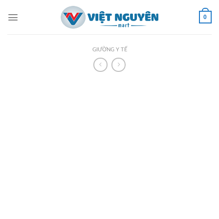
Skip
to
0
content
GIƯỜNG Y TẾ