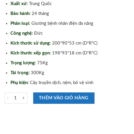
Xuất xứ:
Trung Quốc
Bảo hành:
24 tháng
Phân loại:
Giường bệnh nhân điện đa năng
Công nghệ:
Đức
Kích thước sử dụng:
200*90*53 cm (D*R*C)
Kích thước xếp gọn:
198*93*18 cm (D*R*C)
Trọng lượng:
75Kg
Tải trọng:
300Kg
Phụ kiện:
Cây truyền dịch, nệm, bô vệ sinh
Giường Y Tế Điện 2 Chức Năng Có Bô Vệ Sinh Tajermy GD02B số lượn
THÊM VÀO GIỎ HÀNG