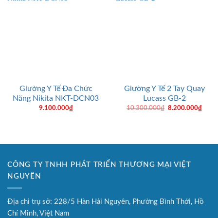
Giường Y Tế Đa Chức
Giường Y Tế 2 Tay Quay
Năng Nikita NKT-DCN03
Lucass GB-2
Giá
Giá
9.100.000
₫
10.300.000
₫
8.200.000
₫
gốc
hiện
là:
tại
10.300.000₫.
là:
8.200
CÔNG TY TNHH PHÁT TRIỂN THƯƠNG MẠI VIỆT
NGUYÊN
Địa chỉ trụ sở: 228/5 Hàn Hải Nguyên, Phường Bình Thới, Hồ
Chí Minh, Việt Nam