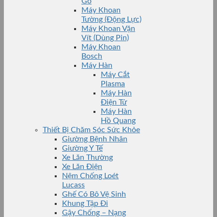
Gỗ
Máy Khoan
Tường (Động Lực)
Máy Khoan Vặn
Vít (Dùng Pin)
Máy Khoan
Bosch
Máy Hàn
Máy Cắt
Plasma
Máy Hàn
Điện Tử
Máy Hàn
Hồ Quang
Thiết Bị Chăm Sóc Sức Khỏe
Giường Bệnh Nhân
Giường Y Tế
Xe Lăn Thường
Xe Lăn Điện
Nệm Chống Loét
Lucass
Ghế Có Bô Vệ Sinh
Khung Tập Đi
Gậy Chống – Nạng