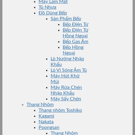
Máy Làm Mát
Tủ Nhựa
Đồ Dùng Bếp
Sản Phẩm Bếp
Bếp Điện Từ
Bếp Điện Từ
Hồng Ngoại
Bếp Gas Âm
Bếp Hồng
Ngoại
Lò Nướng Nhập
Khẩu
Lò Vi Sóng Âm Tủ
Máy Hút Khử
Mùi
Máy Rửa Chén
Nhập Khẩu
Máy Sấy Chén
Thang Nhôm
Thang nhôm Toshiko
Kagami
Nakata
Poongsan
Thang Nhôm