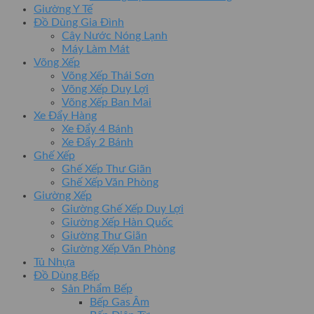
Giường Y Tế
Đồ Dùng Gia Đình
Cây Nước Nóng Lạnh
Máy Làm Mát
Võng Xếp
Võng Xếp Thái Sơn
Võng Xếp Duy Lợi
Võng Xếp Ban Mai
Xe Đẩy Hàng
Xe Đẩy 4 Bánh
Xe Đẩy 2 Bánh
Ghế Xếp
Ghế Xếp Thư Giãn
Ghế Xếp Văn Phòng
Giường Xếp
Giường Ghế Xếp Duy Lợi
Giường Xếp Hàn Quốc
Giường Thư Giãn
Giường Xếp Văn Phòng
Tủ Nhựa
Đồ Dùng Bếp
Sản Phẩm Bếp
Bếp Gas Âm