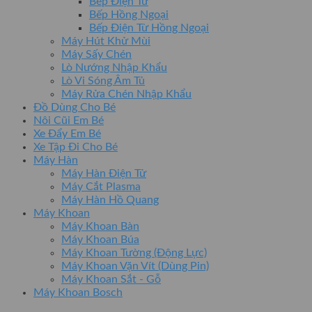
Bếp Điện Từ
Bếp Hồng Ngoại
Bếp Điện Từ Hồng Ngoại
Máy Hút Khử Mùi
Máy Sấy Chén
Lò Nướng Nhập Khẩu
Lò Vi Sóng Âm Tủ
Máy Rửa Chén Nhập Khẩu
Đồ Dùng Cho Bé
Nôi Cũi Em Bé
Xe Đẩy Em Bé
Xe Tập Đi Cho Bé
Máy Hàn
Máy Hàn Điện Tử
Máy Cắt Plasma
Máy Hàn Hồ Quang
Máy Khoan
Máy Khoan Bàn
Máy Khoan Búa
Máy Khoan Tường (Động Lực)
Máy Khoan Vặn Vít (Dùng Pin)
Máy Khoan Sắt - Gỗ
Máy Khoan Bosch