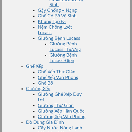
Sinh
Gậy Chống – Nạng
Ghế Có Bô Vệ Sinh
Khung Tập Đi
Nệm Chống Loét
Lucass
Giường Bệnh Lucass
Giường Bệnh
Lucass Thường
Giường Bệnh
Lucass Điện
Ghế Xếp
Ghế Xếp Thư Giãn
Ghế Xếp Văn Phòng
Ghế Bố
Giường Xếp
Giường Ghế Xếp Duy
Lợi
Giường Thư Giãn
Giường Xếp Hàn Quốc
Giường Xếp Văn Phòng
Đồ Dùng Gia Đình
Cây Nước Nóng Lạnh