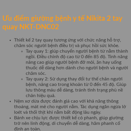
Ưu điểm giường bệnh y tế Nikita 2 tay
quay NKT-DNC02
Thiết kế 2 tay quay tương ứng với chức năng hỗ trợ,
chăm sóc người bệnh điều trị và phục hồi sức khỏe.
Tay quay 1: giúp chuyển người bệnh từ nằm thành
ngồi. Điều chỉnh độ cao từ 0 đến 85 độ. Tính năng
nâng cao giúp người bệnh đỡ mỏi, ăn hay uống
thuốc dễ dàng hơn dành cho người bệnh và người
chăm sóc.
Tay quay 2: Sử dụng thay đổi tư thế chân người
bệnh, nâng cao trong khoản từ 0 đến 45 độ. Giúp
lưu thông máu dễ dàng, tránh tình trạng phù nề
chân hiệu quả.
Nệm xơ dừa được đánh giá cao với khả năng thông
thoáng, mát mẻ cho người nằm. Tác dụng ngăn ngừa lở
loét và thối thịt khi nằm bất động lâu ngày.
Bánh xe chịu lực được thiết kế có phanh, giúp giường
trở nên linh động, di chuyển dễ dàng, hãm phanh cố
định an toàn.