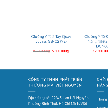
+
+
Giường Y Tế 2 Tay Quay
Giường Y Tế 
Lucass GB-C2 (9E)
Năng Nikita
DCN0
Giá
Giá
8.300.000
₫
5.500.000
₫
17.500.0
gốc
hiện
là:
tại
8.300.000₫.
là:
5.500.000₫.
CÔNG TY TNHH PHÁT TRIỂN
CHÍN
THƯƠNG MẠI VIỆT NGUYÊN
HÀN
Địa chỉ trụ sở: 228/5 Hàn Hải Nguyên,
Thông 
Phường Bình Thới, Hồ Chí Minh, Việt