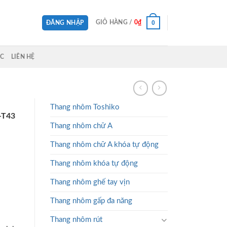
0
GIỎ HÀNG /
0
₫
ĐĂNG NHẬP
ỨC
LIÊN HỆ
Thang nhôm Toshiko
-T43
Thang nhôm chữ A
Thang nhôm chữ A khóa tự động
Thang nhôm khóa tự động
Thang nhôm ghế tay vịn
₫.
Thang nhôm gấp đa năng
Thang nhôm rút