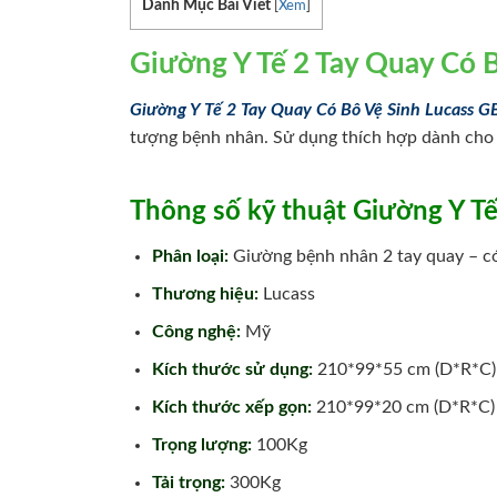
Danh Mục Bài Viết
[
Xem
]
Giường Y Tế 2 Tay Quay Có 
Giường Y Tế 2 Tay Quay Có Bô Vệ Sinh Lucass G
tượng bệnh nhân. Sử dụng thích hợp dành cho mọ
Thông số kỹ thuật Giường Y T
Phân loại:
Giường bệnh nhân 2 tay quay – có
Thương hiệu:
Lucass
Công nghệ:
Mỹ
Kích thước sử dụng:
210*99*55 cm (D*R*C)
Kích thước xếp gọn:
210*99*20 cm (D*R*C)
Trọng lượng:
100Kg
Tải trọng:
300Kg