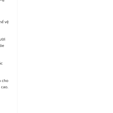
hể vệ
gười
hỏe
ặc
h cho
 cao.