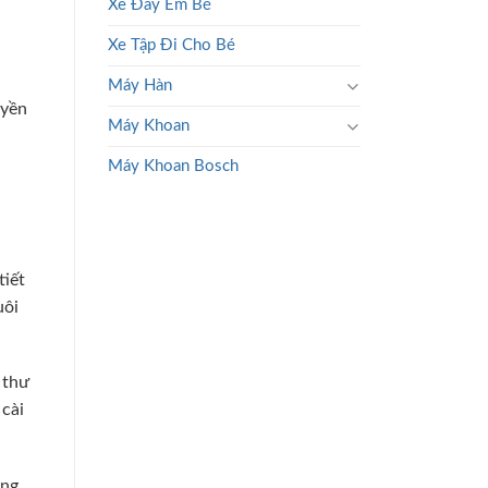
Xe Đẩy Em Bé
Xe Tập Đi Cho Bé
Máy Hàn
uyền
Máy Khoan
Máy Khoan Bosch
tiết
uôi
 thư
 cài
ờng