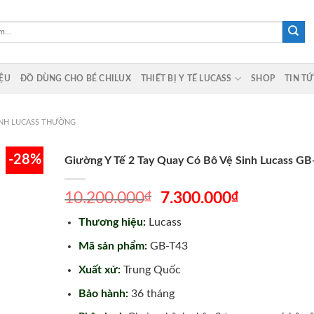
IỆU
ĐỒ DÙNG CHO BÉ CHILUX
THIẾT BỊ Y TẾ LUCASS
SHOP
TIN T
NH LUCASS THƯỜNG
-28%
Giường Y Tế 2 Tay Quay Có Bô Vệ Sinh Lucass GB
₫
Giá
₫
Giá
10.200.000
7.300.000
gốc
hiện
Thương hiệu:
Lucass
là:
tại
10.200.000₫.
là:
Mã sản phẩm:
GB-T43
7.300.000
Xuất xứ:
Trung Quốc
Bảo hành:
36 tháng