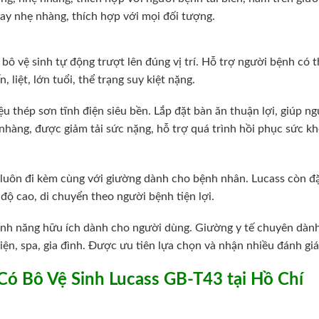
ay nhẹ nhàng, thích hợp với mọi đối tượng.
bô vệ sinh tự động trượt lên đúng vị trí. Hỗ trợ người bệnh có t
, liệt, lớn tuổi, thể trạng suy kiệt nặng.
ệu thép sơn tĩnh điện siêu bền. Lắp đặt bàn ăn thuận lợi, giúp n
hàng, được giảm tải sức nặng, hỗ trợ quá trình hồi phục sức k
, luôn đi kèm cùng với giường dành cho bệnh nhân. Lucass còn đ
độ cao, di chuyển theo người bệnh tiện lợi.
nh năng hữu ích dành cho người dùng. Giường y tế chuyên dàn
iện, spa, gia đình. Được ưu tiên lựa chọn và nhận nhiều đánh giá
 Có Bô Vệ Sinh Lucass GB-T43 tại Hồ Chí