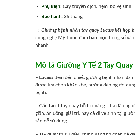
Phụ kiện:
Cây truyền dịch, nệm, bô vệ sinh
Bảo hành:
36 tháng
→
Giường bệnh nhân tay quay Lucass kết hợp bô
công nghệ Mỹ. Luôn đảm bảo mọi thông số và c
nhanh.
Mô tả Giường Y Tế 2 Tay Quay
–
Lucass
đem đến chiếc giường bệnh nhân đa nă
được lựa chọn khắc khe, hướng đến người dùng
bệnh.
– Cấu tạo 1 tay quay hỗ trợ nâng – hạ đầu ngư
giãn, ăn uống, giải trí, hay cả đi vệ sinh tại 
sẵn dễ sử dụng.
– Tay quay thứ 2 điều chỉnh nâng hạ chân dễ dà