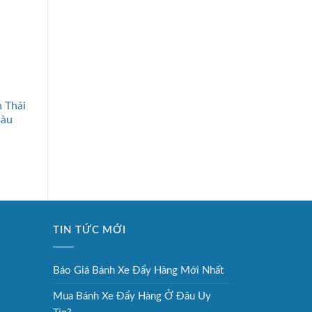
+
+
 Thái
Tủ Thuốc Gia Đình Thái
Giường Bệnh Nhân 
Màu
Sơn Inox
Năng Điện Lucass G
4E
440.000
₫
14.300.000
₫
TIN TỨC MỚI
Báo Giá Bánh Xe Đẩy Hàng Mới Nhất
Mua Bánh Xe Đẩy Hàng Ở Đâu Uy