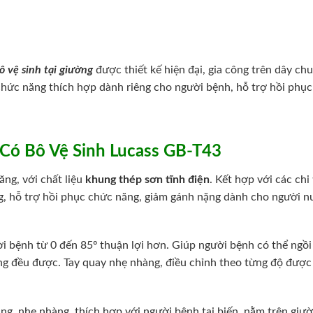
 vệ sinh tại giường
được thiết kế hiện đại, gia công trên dây ch
hức năng thích hợp dành riêng cho người bệnh, hỗ trợ hồi phục
 Có Bô Vệ Sinh Lucass GB-T43
ng, với chất liệu
khung thép sơn tĩnh điện
. Kết hợp với các chi 
, hỗ trợ hồi phục chức năng, giảm gánh nặng dành cho người n
ời bệnh từ 0 đến 85º thuận lợi hơn. Giúp người bệnh có thể ngồi
giường đều được. Tay quay nhẹ nhàng, điều chỉnh theo từng độ được
ng, nhẹ nhàng, thích hợp với người bệnh tai biến, nằm trên giư