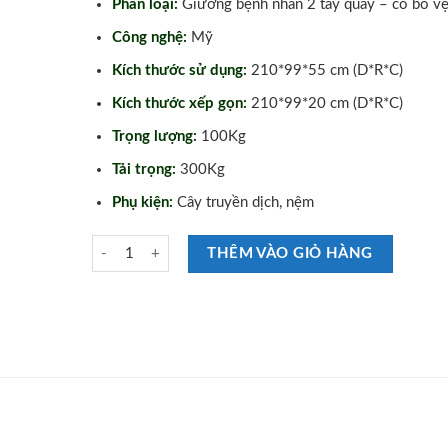
Phân loại:
Giường bệnh nhân 2 tay quay – có bô vệ
Công nghệ:
Mỹ
Kích thước sử dụng:
210*99*55 cm (D*R*C)
Kích thước xếp gọn:
210*99*20 cm (D*R*C)
Trọng lượng:
100Kg
Tải trọng:
300Kg
Phụ kiện:
Cây truyền dịch, nệm
Giường Y Tế 2 Tay Quay Có Bô Vệ Sinh Lucass GB-T43 số 
THÊM VÀO GIỎ HÀNG