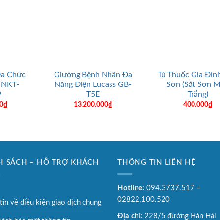
+
+
Đa Chức
Giường Bệnh Nhân Đa
Tủ Thuốc Gia Đình
 NKT-
Năng Điện Lucass GB-
Sơn (Sắt Sơn 
9
T5E
Trắng)
00
₫
13.200.000
₫
400.000
₫
H SÁCH – HỖ TRỢ KHÁCH
THÔNG TIN LIÊN HỆ
G
Hotline:
094.3737.517 –
02822.100.520
tin về điều kiện giao dịch chung
Địa chỉ:
228/5 đường Hàn Hải