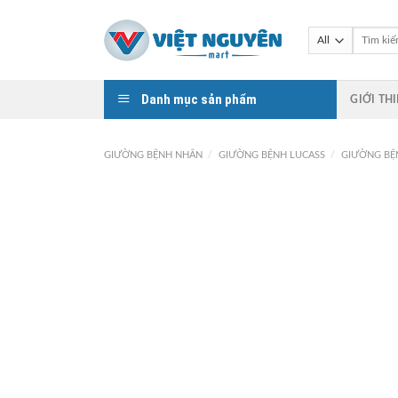
Skip
to
Tìm
kiếm:
content
Danh mục sản phẩm
GIỚI TH
GIƯỜNG BỆNH NHÂN
/
GIƯỜNG BỆNH LUCASS
/
GIƯỜNG BỆ