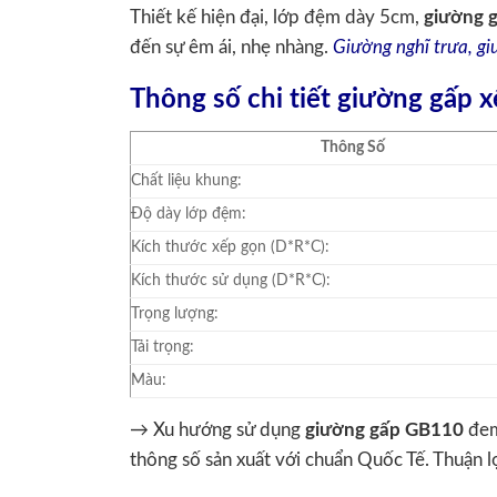
Thiết kế hiện đại, lớp đệm dày 5cm,
giường 
đến sự êm ái, nhẹ nhàng.
Giường nghĩ trưa, g
Thông số chi tiết giường gấp
Thông Số
Chất liệu khung:
Độ dày lớp đệm:
Kích thước xếp gọn (D*R*C):
Kích thước sử dụng (D*R*C):
Trọng lượng:
Tải trọng:
Màu:
→ Xu hướng sử dụng
giường gấp GB110
đem
thông số sản xuất với chuẩn Quốc Tế. Thuận l