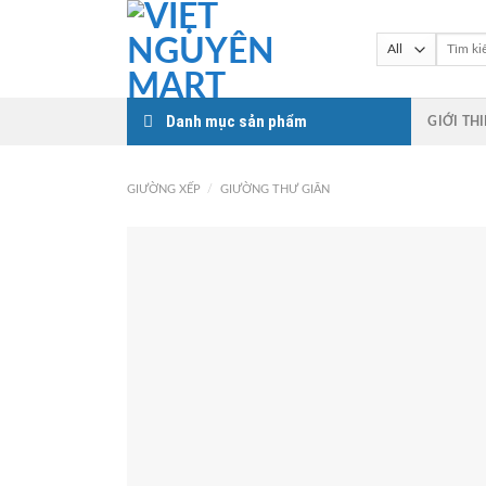
Skip
to
Tìm
kiếm:
content
Danh mục sản phẩm
GIỚI TH
GIƯỜNG XẾP
/
GIƯỜNG THƯ GIÃN