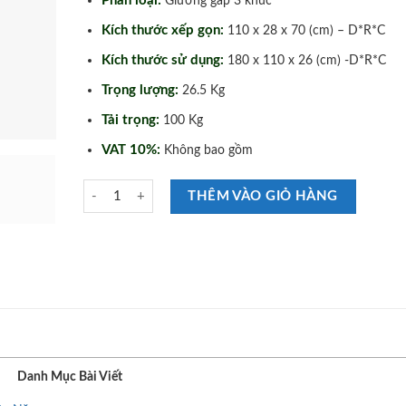
Phân loại:
Giường gấp 3 khúc
Kích thước xếp gọn:
110 x 28 x 70 (cm) – D*R*C
Kích thước sử dụng:
180 x 110 x 26 (cm) -D*R*C
Trọng lượng:
26.5 Kg
Tải trọng:
100 Kg
VAT 10%:
Không bao gồm
Giường Xếp Gấp Ba Khúc VN - GB110 số lượng
THÊM VÀO GIỎ HÀNG
Danh Mục Bài Viết