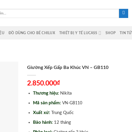
IỆU
ĐỒ DÙNG CHO BÉ CHILUX
THIẾT BỊ Y TẾ LUCASS
SHOP
TIN T
Giường Xếp Gấp Ba Khúc VN – GB110
₫
2.850.000
Thương hiệu:
Nikita
Mã sản phẩm:
VN-GB110
Xuất xứ:
Trung Quốc
Bảo hành:
12 tháng