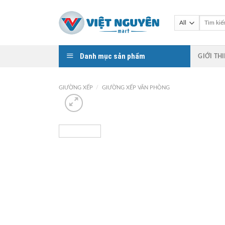
Skip
to
Tìm
kiếm:
content
Danh mục sản phẩm
GIỚI TH
GIƯỜNG XẾP
/
GIƯỜNG XẾP VĂN PHÒNG