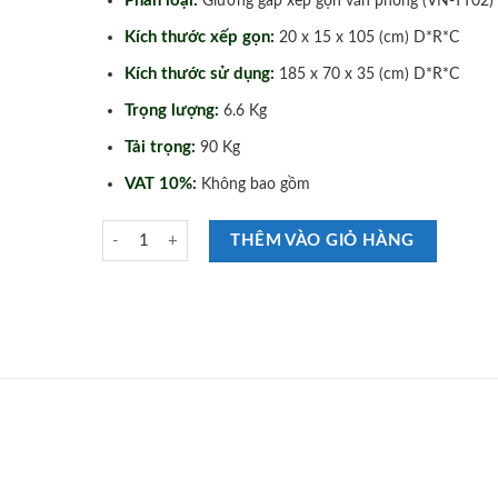
Phân loại:
Giường gấp xếp gọn văn phòng (VN-TT02)
Kích thước xếp gọn:
20 x 15 x 105 (cm) D*R*C
Kích thước sử dụng:
185 x 70 x 35 (cm) D*R*C
Trọng lượng:
6.6 Kg
Tải trọng:
90 Kg
VAT 10%:
Không bao gồm
Giường Gấp Xếp Gọn Văn Phòng Nika VN-TT02 số lượng
THÊM VÀO GIỎ HÀNG