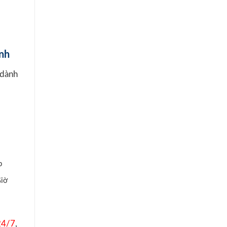
inh
 dành
p
Giờ
24/7
,