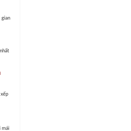
 gian
nhất
h
 xếp
i mái