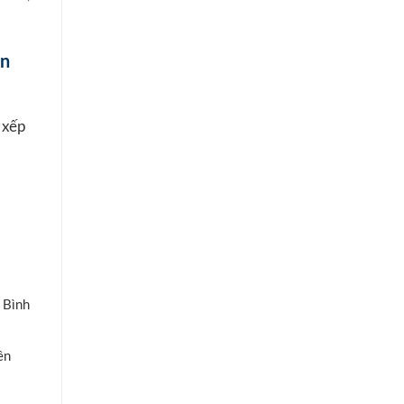
àn
 xếp
 Bình
ên