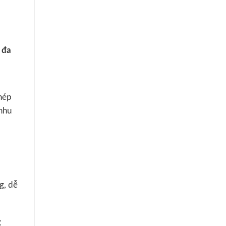
 đa
thép
nhu
g, dễ