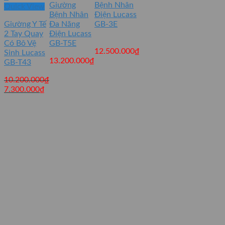
Giường
Bệnh Nhân
Quick View
Bệnh Nhân
Điện Lucass
Giường Y Tế
Đa Năng
GB-3E
2 Tay Quay
Điện Lucass
Có Bô Vệ
GB-T5E
12.500.000
₫
Sinh Lucass
13.200.000
₫
GB-T43
10.200.000
₫
Giá
Giá
7.300.000
₫
gốc
hiện
là:
tại
10.200.000₫.
là:
7.300.000₫.