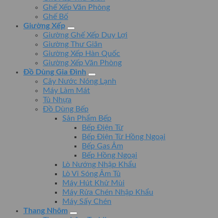
Ghế Xếp Văn Phòng
Ghế Bố
Giường Xếp
Giường Ghế Xếp Duy Lợi
Giường Thư Giãn
Giường Xếp Hàn Quốc
Giường Xếp Văn Phòng
Đồ Dùng Gia Đình
Cây Nước Nóng Lạnh
Máy Làm Mát
Tủ Nhựa
Đồ Dùng Bếp
Sản Phẩm Bếp
Bếp Điện Từ
Bếp Điện Từ Hồng Ngoại
Bếp Gas Âm
Bếp Hồng Ngoại
Lò Nướng Nhập Khẩu
Lò Vi Sóng Âm Tủ
Máy Hút Khử Mùi
Máy Rửa Chén Nhập Khẩu
Máy Sấy Chén
Thang Nhôm