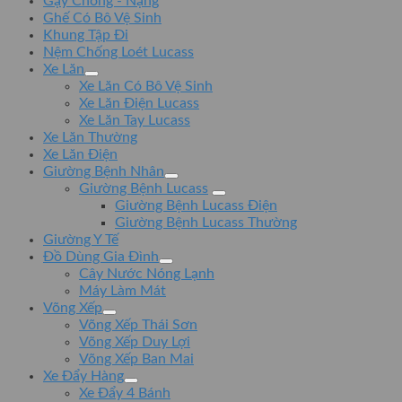
Gậy Chống - Nạng
Ghế Có Bô Vệ Sinh
Khung Tập Đi
Nệm Chống Loét Lucass
Xe Lăn
Xe Lăn Có Bô Vệ Sinh
Xe Lăn Điện Lucass
Xe Lăn Tay Lucass
Xe Lăn Thường
Xe Lăn Điện
Giường Bệnh Nhân
Giường Bệnh Lucass
Giường Bệnh Lucass Điện
Giường Bệnh Lucass Thường
Giường Y Tế
Đồ Dùng Gia Đình
Cây Nước Nóng Lạnh
Máy Làm Mát
Võng Xếp
Võng Xếp Thái Sơn
Võng Xếp Duy Lợi
Võng Xếp Ban Mai
Xe Đẩy Hàng
Xe Đẩy 4 Bánh