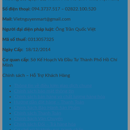
Số điện thoại:
094.3737.517 – 02822.100.520
Mail:
Vietnguyenmart@gmail.com
Người đại diện pháp luật:
Ông Trần Quốc Việt
Mã số thuế:
0313057325
Ngày Cấp:
18/12/2014
Cơ quan cấp:
Sở Kế Hoạch Và Đầu Tư Thành Phố Hồ Chí
Minh
Chính sách – Hỗ Trợ Khách Hàng
Thông tin về điều kiện giao dịch chung
Chính sách bảo mật thông tin
Chính sách bán hàng và chất lượng hàng hóa
Hướng dẫn đặt hàng – Thanh Toán
Chính Sách Bảo Hành Sản Phẩm
Chính sách Thanh Toán
Chính Sách Vận Chuyển
Chính sách Đổi – Trả hàng hóa
Cơ chế xử lý khiếu nại, tranh chấp