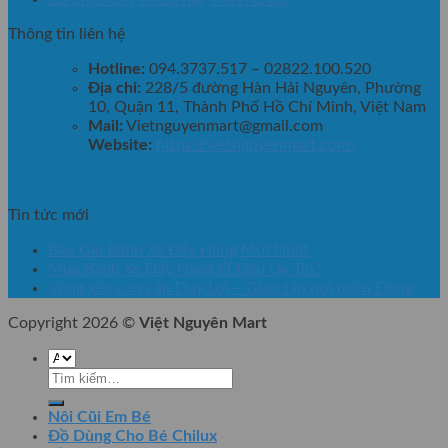
Thông tin liên hệ
Hotline:
094.3737.517 – 02822.100.520
Địa chỉ:
228/5 đường Hàn Hải Nguyên, Phường
10, Quận 11, Thành Phố Hồ Chí Minh, Việt Nam
Mail:
Vietnguyenmart@gmail.com
Website:
https://vietnguyenmart.com/
Tin tức mới
Báo Giá Bánh Xe Đẩy Hàng Mới Nhất
Mua Bánh Xe Đẩy Hàng Ở Đâu Uy Tín?
Võng xếp cao cấp Duy Lợi – Giao tận nơi miền Đông
Copyright 2026 ©
Việt Nguyên Mart
Tìm
kiếm:
Nôi Cũi Em Bé
Đồ Dùng Cho Bé Chilux