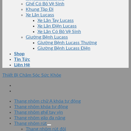
Ghế Có Bô Vệ Sinh
Khung Tập Đi
Xe Lăn Lucass
Xe Lăn Tay Lucass
Xe Lăn Điện Lucass
Xe Lăn Có Bô Vệ Sinh
Giường Bệnh Lucass
Giường Bệnh Lucass Thường
Giường Bệnh Lucass Điện
Shop
Tin Tức
Liên Hệ
Thiết Bị Chăm Sóc Sức Khỏe
Thang nhôm chữ A khóa tự động
Thang nhôm khóa tự động
Thang nhôm ghế tay vịn
Thang nhôm gấp đa năng
Thang nhôm rút
Thang nhôm rút đôi