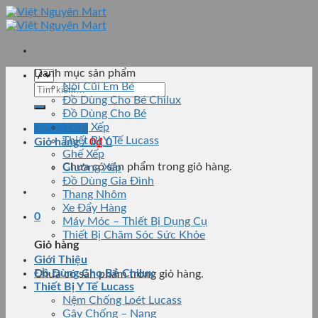
Skip
to
content
Danh mục sản phẩm
Nôi Cũi Em Bé
Tìm
Đồ Dùng Cho Bé Chilux
kiếm:
Đồ Dùng Cho Bé
Võng Xếp
Đăng nhập
Thiết Bị Y Tế Lucass
Giỏ hàng /
0
₫
0
Ghế Xếp
Chưa có sản phẩm trong giỏ hàng.
Giường Xếp
Đồ Dùng Gia Đình
Thang Nhôm
Xe Đẩy Hàng
0
Máy Móc – Thiết Bị Dụng Cụ
Thiết Bị Chăm Sóc Sức Khỏe
Giỏ hàng
Giới Thiệu
Đồ Dùng Cho Bé Chilux
Chưa có sản phẩm trong giỏ hàng.
Thiết Bị Y Tế Lucass
Nệm Chống Loét Lucass
Gậy Chống – Nạng