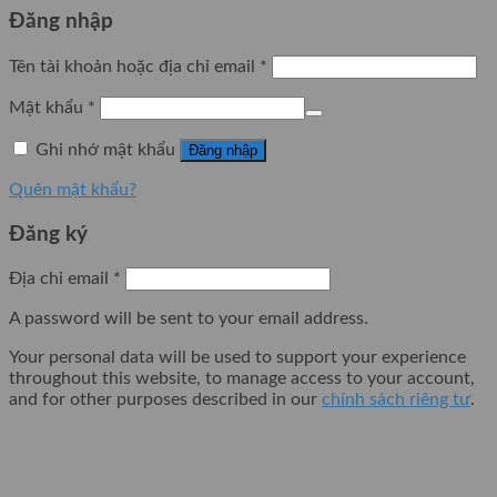
Đăng nhập
Tên tài khoản hoặc địa chỉ email
*
Mật khẩu
*
Ghi nhớ mật khẩu
Đăng nhập
Quên mật khẩu?
Đăng ký
Địa chỉ email
*
A password will be sent to your email address.
Your personal data will be used to support your experience
throughout this website, to manage access to your account,
and for other purposes described in our
chính sách riêng tư
.
Đăng ký