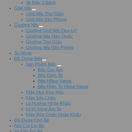
Xe Đẩy 2 Bánh
Ghế Xếp
Ghế Xếp Thư Giãn
Ghế Xếp Văn Phòng
Giường Xếp
Giường Ghế Xếp Duy Lợi
Giường Xếp Hàn Quốc
Giường Thư Giãn
Giường Xếp Văn Phòng
Tủ Nhựa
Đồ Dùng Bếp
Sản Phẩm Bếp
Bếp Gas Âm
Bếp Điện Từ
Bếp Hồng Ngoại
Bếp Điện Từ Hồng Ngoại
Máy Hút Khử Mùi
Máy Sấy Chén
Lò Nướng Nhập Khẩu
Lò Vi Sóng Âm Tủ
Máy Rửa Chén Nhập Khẩu
Đồ Dùng Cho Bé
Nôi Cũi Em Bé
Xe Đẩy Em Bé