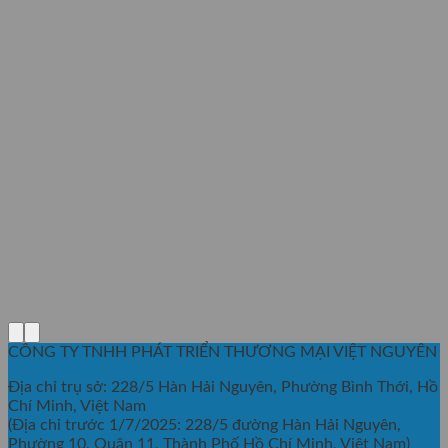
CÔNG TY TNHH PHÁT TRIỂN THƯƠNG MẠI VIỆT NGUYÊN
Địa chỉ trụ sở: 228/5 Hàn Hải Nguyên, Phường Bình Thới, Hồ
Chí Minh, Việt Nam
(Địa chỉ trước 1/7/2025: 228/5 đường Hàn Hải Nguyên,
Phường 10, Quận 11, Thành Phố Hồ Chí Minh, Việt Nam)