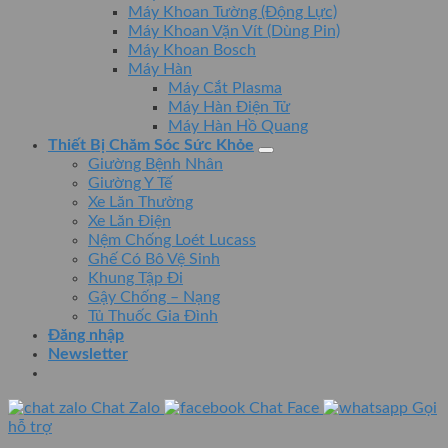
Máy Khoan Tường (Động Lực)
Máy Khoan Vặn Vít (Dùng Pin)
Máy Khoan Bosch
Máy Hàn
Máy Cắt Plasma
Máy Hàn Điện Tử
Máy Hàn Hồ Quang
Thiết Bị Chăm Sóc Sức Khỏe
Giường Bệnh Nhân
Giường Y Tế
Xe Lăn Thường
Xe Lăn Điện
Nệm Chống Loét Lucass
Ghế Có Bô Vệ Sinh
Khung Tập Đi
Gậy Chống – Nạng
Tủ Thuốc Gia Đình
Đăng nhập
Newsletter
Chat Zalo
Chat Face
Gọi
hỗ trợ