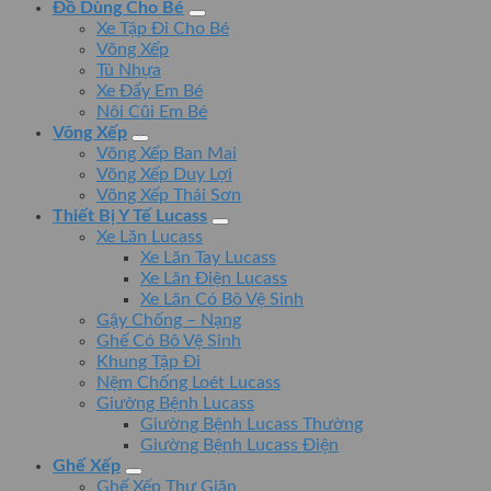
Đồ Dùng Cho Bé
Xe Tập Đi Cho Bé
Võng Xếp
Tủ Nhựa
Xe Đẩy Em Bé
Nôi Cũi Em Bé
Võng Xếp
Võng Xếp Ban Mai
Võng Xếp Duy Lợi
Võng Xếp Thái Sơn
Thiết Bị Y Tế Lucass
Xe Lăn Lucass
Xe Lăn Tay Lucass
Xe Lăn Điện Lucass
Xe Lăn Có Bô Vệ Sinh
Gậy Chống – Nạng
Ghế Có Bô Vệ Sinh
Khung Tập Đi
Nệm Chống Loét Lucass
Giường Bệnh Lucass
Giường Bệnh Lucass Thường
Giường Bệnh Lucass Điện
Ghế Xếp
Ghế Xếp Thư Giãn