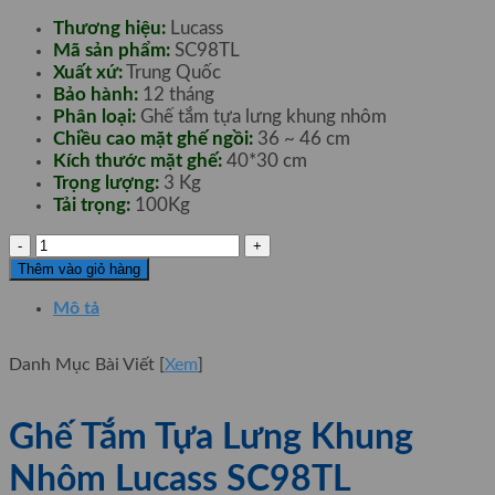
Thương hiệu:
Lucass
Mã sản phẩm:
SC98TL
Xuất xứ:
Trung Quốc
Bảo hành:
12 tháng
Phân loại:
Ghế tắm tựa lưng khung nhôm
Chiều cao mặt ghế ngồi:
36 ~ 46 cm
Kích thước mặt ghế:
40*30 cm
Trọng lượng:
3 Kg
Tải trọng:
100Kg
Ghế
Tắm
Thêm vào giỏ hàng
Tựa
Lưng
Mô tả
Khung
Nhôm
Danh Mục Bài Viết
[
Xem
]
Lucass
SC98TL
số
Ghế Tắm Tựa Lưng Khung
lượng
Nhôm Lucass SC98TL