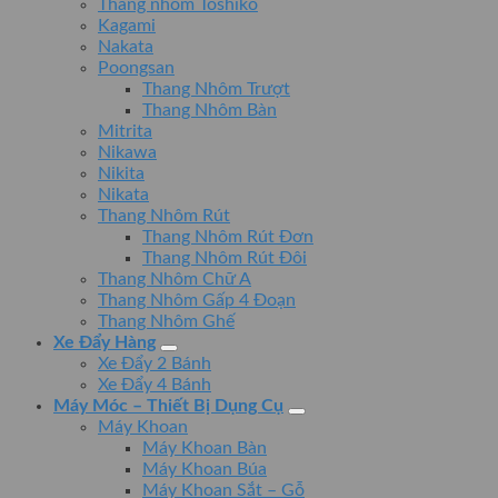
Thang nhôm Toshiko
Kagami
Nakata
Poongsan
Thang Nhôm Trượt
Thang Nhôm Bàn
Mitrita
Nikawa
Nikita
Nikata
Thang Nhôm Rút
Thang Nhôm Rút Đơn
Thang Nhôm Rút Đôi
Thang Nhôm Chữ A
Thang Nhôm Gấp 4 Đoạn
Thang Nhôm Ghế
Xe Đẩy Hàng
Xe Đẩy 2 Bánh
Xe Đẩy 4 Bánh
Máy Móc – Thiết Bị Dụng Cụ
Máy Khoan
Máy Khoan Bàn
Máy Khoan Búa
Máy Khoan Sắt – Gỗ