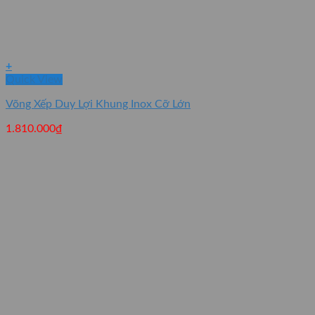
+
Quick View
Võng Xếp Duy Lợi Khung Inox Cỡ Lớn
1.810.000
₫