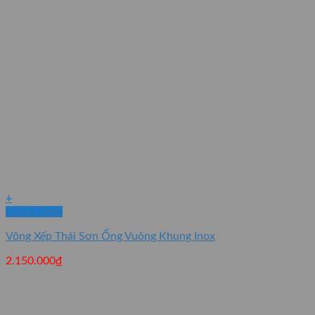
+
Quick View
Võng Xếp Thái Sơn Ống Vuông Khung Inox
2.150.000
₫