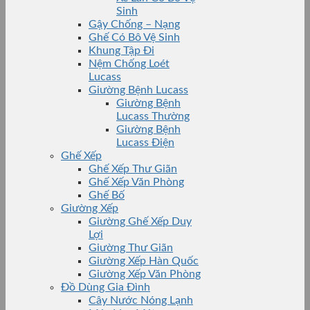
Sinh
Gậy Chống – Nạng
Ghế Có Bô Vệ Sinh
Khung Tập Đi
Nệm Chống Loét
Lucass
Giường Bệnh Lucass
Giường Bệnh
Lucass Thường
Giường Bệnh
Lucass Điện
Ghế Xếp
Ghế Xếp Thư Giãn
Ghế Xếp Văn Phòng
Ghế Bố
Giường Xếp
Giường Ghế Xếp Duy
Lợi
Giường Thư Giãn
Giường Xếp Hàn Quốc
Giường Xếp Văn Phòng
Đồ Dùng Gia Đình
Cây Nước Nóng Lạnh