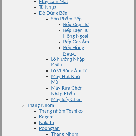
Máy Làm Mát
Tủ Nhựa
Đồ Dùng Bếp
Sản Phẩm Bếp
Bếp Điện Từ
Bếp Điện Từ
Hồng Ngoại
Bếp Gas Âm
Bếp Hồng
Ngoại
Lò Nướng Nhập
Khẩu
Lò Vi Sóng Âm Tủ
Máy Hút Khử
Mùi
Máy Rửa Chén
Nhập Khẩu
Máy Sấy Chén
Thang Nhôm
Thang nhôm Toshiko
Kagami
Nakata
Poongsan
Thang Nhôm