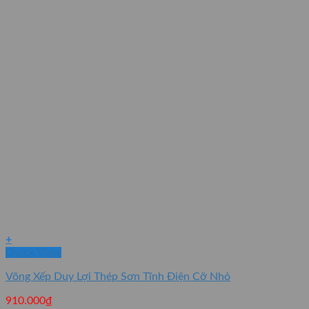
+
Quick View
Võng Xếp Duy Lợi Thép Sơn Tĩnh Điện Cỡ Nhỏ
910.000
₫