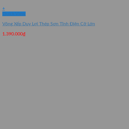
+
Quick View
Võng Xếp Duy Lợi Thép Sơn Tĩnh Điện Cỡ Lớn
1.390.000
₫