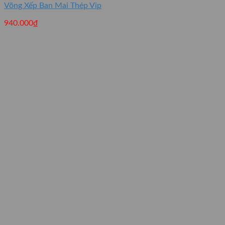
Võng Xếp Ban Mai Thép Vip
940.000
₫