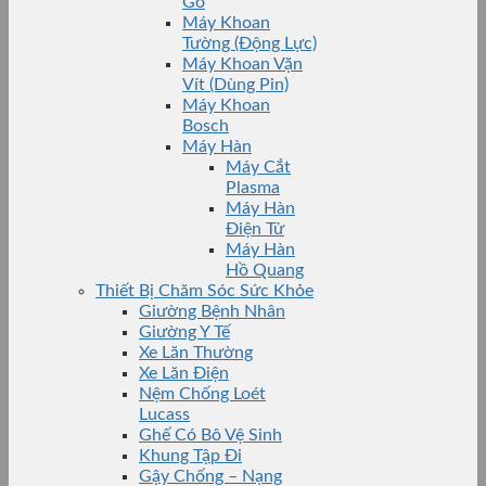
Gỗ
Máy Khoan
Tường (Động Lực)
Máy Khoan Vặn
Vít (Dùng Pin)
Máy Khoan
Bosch
Máy Hàn
Máy Cắt
Plasma
Máy Hàn
Điện Tử
Máy Hàn
Hồ Quang
Thiết Bị Chăm Sóc Sức Khỏe
Giường Bệnh Nhân
Giường Y Tế
Xe Lăn Thường
Xe Lăn Điện
Nệm Chống Loét
Lucass
Ghế Có Bô Vệ Sinh
Khung Tập Đi
Gậy Chống – Nạng