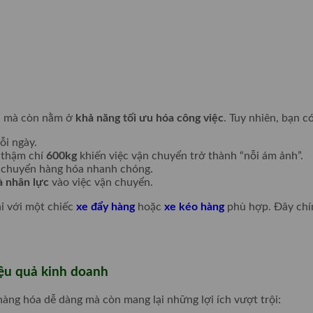
cả mà còn nằm ở
khả năng tối ưu hóa công việc
. Tuy nhiên, bạn 
ỗi ngày.
 thậm chí
600kg
khiến việc vận chuyển trở thành “nỗi ám ảnh”.
di chuyển hàng hóa nhanh chóng.
à nhân lực
vào việc vận chuyển.
ỉ với một chiếc
xe đẩy hàng
hoặc
xe kéo hàng
phù hợp. Đây chính
iệu quả kinh doanh
àng hóa dễ dàng mà còn mang lại những lợi ích vượt trội: