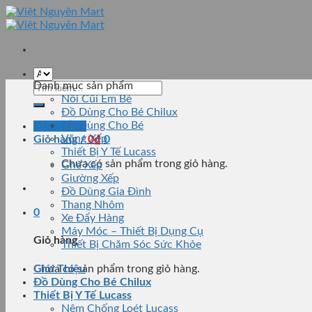
Skip
to
content
Danh mục sản phẩm
Tìm
Nôi Cũi Em Bé
kiếm:
Đồ Dùng Cho Bé Chilux
Đồ Dùng Cho Bé
Đăng nhập
Võng Xếp
Giỏ hàng /
0
₫
0
Thiết Bị Y Tế Lucass
Chưa có sản phẩm trong giỏ hàng.
Ghế Xếp
Giường Xếp
Đồ Dùng Gia Đình
Thang Nhôm
0
Xe Đẩy Hàng
Máy Móc – Thiết Bị Dụng Cụ
Giỏ hàng
Thiết Bị Chăm Sóc Sức Khỏe
Chưa có sản phẩm trong giỏ hàng.
Giới Thiệu
Đồ Dùng Cho Bé Chilux
Thiết Bị Y Tế Lucass
Nệm Chống Loét Lucass