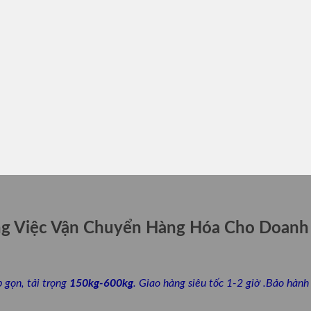
ông Việc Vận Chuyển Hàng Hóa Cho Doanh
p gọn, tải trọng
150kg-600kg
. Giao hàng siêu tốc 1-2 giờ .Bảo hà