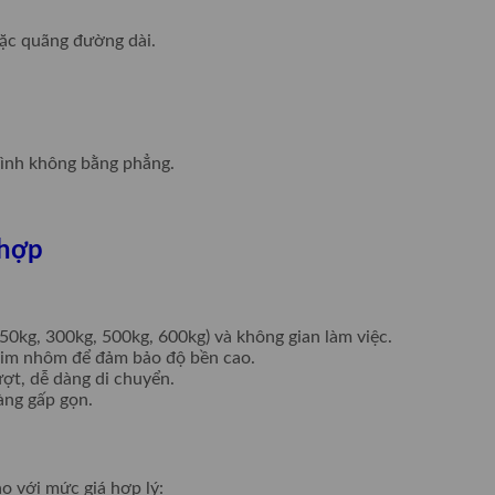
oặc quãng đường dài.
hình không bằng phẳng.
 hợp
150kg, 300kg, 500kg, 600kg) và không gian làm việc.
kim nhôm để đảm bảo độ bền cao.
ợt, dễ dàng di chuyển.
àng gấp gọn.
o với mức giá hợp lý: