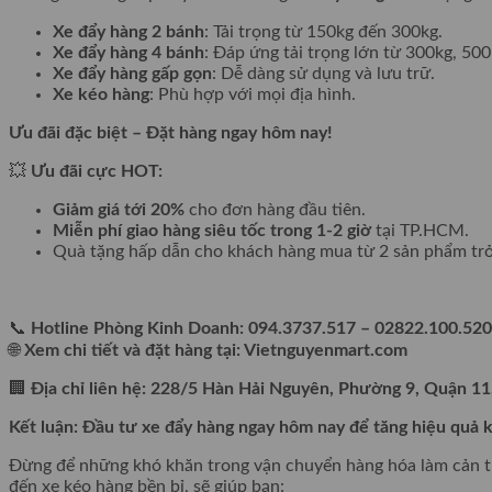
Xe đẩy hàng 2 bánh
: Tải trọng từ 150kg đến 300kg.
Xe đẩy hàng 4 bánh
: Đáp ứng tải trọng lớn từ 300kg, 50
Xe đẩy hàng gấp gọn
: Dễ dàng sử dụng và lưu trữ.
Xe kéo hàng
: Phù hợp với mọi địa hình.
Ưu đãi đặc biệt – Đặt hàng ngay hôm nay!
💥
Ưu đãi cực HOT:
Giảm giá tới 20%
cho đơn hàng đầu tiên.
Miễn phí giao hàng siêu tốc trong 1-2 giờ
tại TP.HCM.
Quà tặng hấp dẫn cho khách hàng mua từ 2 sản phẩm trở
📞
Hotline Phòng Kinh Doanh: 094.3737.517 – 02822.100.520
🌐
Xem chi tiết và đặt hàng tại: Vietnguyenmart.com
🏢
Địa chỉ liên hệ: 228/5 Hàn Hải Nguyên, Phường 9, Quận 11
Kết luận: Đầu tư xe đẩy hàng ngay hôm nay để tăng hiệu quả 
Đừng để những khó khăn trong vận chuyển hàng hóa làm cản t
đến xe kéo hàng bền bỉ, sẽ giúp bạn: