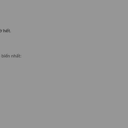
ờ hết
.
 biến nhất: