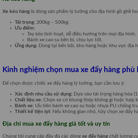
Xe kéo hàng
là dòng sản phẩm lý tưởng cho địa hình gồ ghề h
Tải trọng
: 200kg – 500kg.
Ưu điểm
:
Tay kéo linh hoạt, dễ điều hướng trên mọi địa hình.
Bánh xe cao su bền bỉ, chịu lực tốt.
Ứng dụng
: Dùng tại bến bãi, kho hàng hoặc khu vực địa 
Kinh nghiệm chọn mua xe đẩy hàng phù
Để chọn được chiếc xe đẩy hàng lý tưởng, bạn cần lưu ý:
Xác định nhu cầu sử dụng
: Dựa vào tải trọng hàng hóa (
Chất liệu xe
: Chọn xe có khung thép không gỉ hoặc hợp 
Bánh xe
: Ưu tiên bánh xe cao su hoặc nhựa PU chống trư
Thiết kế tiện lợi
: Nếu không gian nhỏ, hãy chọn xe đẩy h
Địa chỉ mua xe đẩy hàng giá tốt và uy tín
Chúng tôi cung cấp đầy đủ các dòng
xe đẩy hàng
chất lượng ca