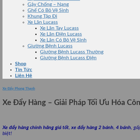
Gậy Chống – Nạng
Ghế Có Bô Vệ Sinh
Khung Tập Đi
Xe Lăn Lucass
Xe Lăn Tay Lucass
Xe Lăn Điện Lucass
Xe Lăn Có Bô Vệ Sinh
Giường Bệnh Lucass
Giường Bệnh Lucass Thường
Giường Bệnh Lucass Điện
Shop
Tin Tức
Liên Hệ
Xe Đẩy Phong Thạnh
Xe Đẩy Hàng – Giải Pháp Tối Ưu Hóa C
Xe đẩy hàng chính hãng giá tốt
,
xe đẩy hàng 2 bánh
,
4 bánh
, gấ
biệt!