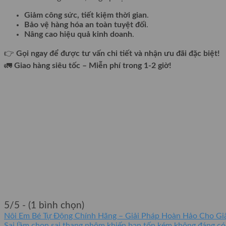
Giảm công sức, tiết kiệm thời gian
.
Bảo vệ hàng hóa an toàn tuyệt đối
.
Nâng cao hiệu quả kinh doanh
.
👉
Gọi ngay để được tư vấn chi tiết và nhận ưu đãi đặc biệt!
🚛
Giao hàng siêu tốc – Miễn phí trong 1-2 giờ!
5/5 - (1 bình chọn)
Nôi Em Bé Tự Động Chính Hãng – Giải Pháp Hoàn Hảo Cho Gi
Sai lầm chọn sai thang nhôm khiến bạn tốn kém không đáng có