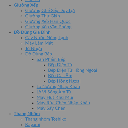
Giường Xếp
Giường Ghế Xếp Duy Lợi
Giường Thư Giãn
Giường Xếp Hàn Quốc
Giường Xếp Văn Phòng
Đồ Dùng Gia Đình
Cây Nước Nóng Lạnh
Máy Làm Mát
Tủ Nhựa
Đồ Dùng Bếp
Sản Phẩm Bếp
Bếp Điện Từ
Bếp Điện Từ Hồng Ngoại
Bếp Gas Âm
Bếp Hồng Ngoại
Lò Nướng Nhập Khẩu
Lò Vi Sóng Âm Tủ
Máy Hút Khử Mùi
Máy Rửa Chén Nhập Khẩu
Máy Sấy Chén
Thang Nhôm
Thang nhôm Toshiko
Kagami