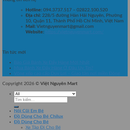
Hotline:
094.3737.517 – 02822.100.520
Địa chỉ:
228/5 đường Hàn Hải Nguyên, Phường
10, Quận 11, Thành Phố Hồ Chí Minh, Việt Nam
Mail:
Vietnguyenmart@gmail.com
Website:
https://vietnguyenmart.com/
Tin tức mới
Báo Giá Bánh Xe Đẩy Hàng Mới Nhất
Mua Bánh Xe Đẩy Hàng Ở Đâu Uy Tín?
Võng xếp cao cấp Duy Lợi – Giao tận nơi miền Đông
Copyright 2026 ©
Việt Nguyên Mart
Tìm
kiếm:
Nôi Cũi Em Bé
Đồ Dùng Cho Bé Chilux
Đồ Dùng Cho Bé
Xe Tập Đi Cho Bé