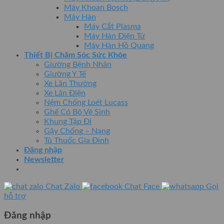
Máy Khoan Bosch
Máy Hàn
Máy Cắt Plasma
Máy Hàn Điện Tử
Máy Hàn Hồ Quang
Thiết Bị Chăm Sóc Sức Khỏe
Giường Bệnh Nhân
Giường Y Tế
Xe Lăn Thường
Xe Lăn Điện
Nệm Chống Loét Lucass
Ghế Có Bô Vệ Sinh
Khung Tập Đi
Gậy Chống – Nạng
Tủ Thuốc Gia Đình
Đăng nhập
Newsletter
Chat Zalo
Chat Face
Gọi
hỗ trợ
Đăng nhập