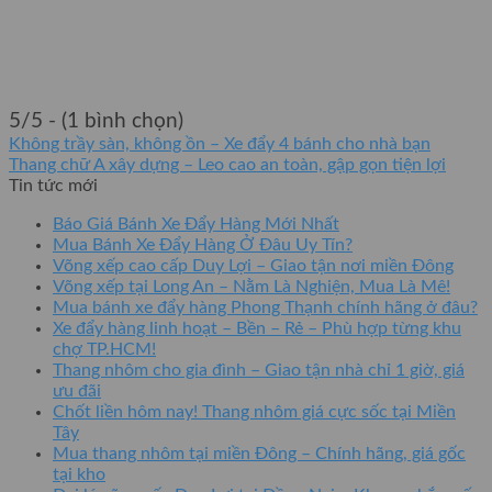
5/5 - (1 bình chọn)
Không trầy sàn, không ồn – Xe đẩy 4 bánh cho nhà bạn
Thang chữ A xây dựng – Leo cao an toàn, gập gọn tiện lợi
Tin tức mới
Báo Giá Bánh Xe Đẩy Hàng Mới Nhất
Mua Bánh Xe Đẩy Hàng Ở Đâu Uy Tín?
Võng xếp cao cấp Duy Lợi – Giao tận nơi miền Đông
Võng xếp tại Long An – Nằm Là Nghiện, Mua Là Mê!
Mua bánh xe đẩy hàng Phong Thạnh chính hãng ở đâu?
Xe đẩy hàng linh hoạt – Bền – Rẻ – Phù hợp từng khu
chợ TP.HCM!
Thang nhôm cho gia đình – Giao tận nhà chỉ 1 giờ, giá
ưu đãi
Chốt liền hôm nay! Thang nhôm giá cực sốc tại Miền
Tây
Mua thang nhôm tại miền Đông – Chính hãng, giá gốc
tại kho