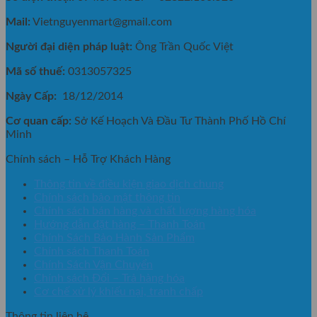
Mail:
Vietnguyenmart@gmail.com
Người đại diện pháp luật:
Ông Trần Quốc Việt
Mã số thuế:
0313057325
Ngày Cấp:
18/12/2014
Cơ quan cấp:
Sở Kế Hoạch Và Đầu Tư Thành Phố Hồ Chí
Minh
Chính sách – Hỗ Trợ Khách Hàng
Thông tin về điều kiện giao dịch chung
Chính sách bảo mật thông tin
Chính sách bán hàng và chất lượng hàng hóa
Hướng dẫn đặt hàng – Thanh Toán
Chính Sách Bảo Hành Sản Phẩm
Chính sách Thanh Toán
Chính Sách Vận Chuyển
Chính sách Đổi – Trả hàng hóa
Cơ chế xử lý khiếu nại, tranh chấp
Thông tin liên hệ