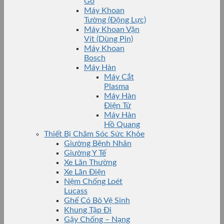
Gỗ
Máy Khoan
Tường (Động Lực)
Máy Khoan Vặn
Vít (Dùng Pin)
Máy Khoan
Bosch
Máy Hàn
Máy Cắt
Plasma
Máy Hàn
Điện Tử
Máy Hàn
Hồ Quang
Thiết Bị Chăm Sóc Sức Khỏe
Giường Bệnh Nhân
Giường Y Tế
Xe Lăn Thường
Xe Lăn Điện
Nệm Chống Loét
Lucass
Ghế Có Bô Vệ Sinh
Khung Tập Đi
Gậy Chống – Nạng