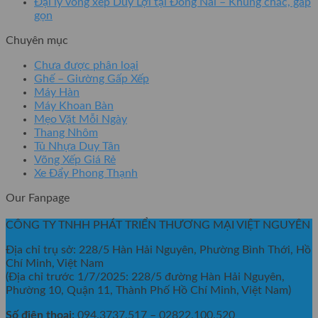
Đại lý võng xếp Duy Lợi tại Đồng Nai – Khung chắc, gấp
gọn
Chuyên mục
Chưa được phân loại
Ghế – Giường Gấp Xếp
Máy Hàn
Máy Khoan Bàn
Mẹo Vặt Mỗi Ngày
Thang Nhôm
Tủ Nhựa Duy Tân
Võng Xếp Giá Rẻ
Xe Đẩy Phong Thạnh
Our Fanpage
CÔNG TY TNHH PHÁT TRIỂN THƯƠNG MẠI VIỆT NGUYÊN
Địa chỉ trụ sở: 228/5 Hàn Hải Nguyên, Phường Bình Thới, Hồ
Chí Minh, Việt Nam
(Địa chỉ trước 1/7/2025: 228/5 đường Hàn Hải Nguyên,
Phường 10, Quận 11, Thành Phố Hồ Chí Minh, Việt Nam)
Số điện thoại:
094.3737.517 – 02822.100.520