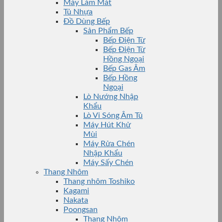
Máy Làm Mát
Tủ Nhựa
Đồ Dùng Bếp
Sản Phẩm Bếp
Bếp Điện Từ
Bếp Điện Từ
Hồng Ngoại
Bếp Gas Âm
Bếp Hồng
Ngoại
Lò Nướng Nhập
Khẩu
Lò Vi Sóng Âm Tủ
Máy Hút Khử
Mùi
Máy Rửa Chén
Nhập Khẩu
Máy Sấy Chén
Thang Nhôm
Thang nhôm Toshiko
Kagami
Nakata
Poongsan
Thang Nhôm