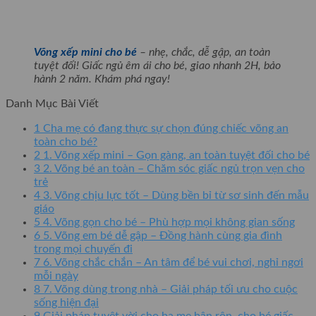
Võng xếp mini cho bé
– nhẹ, chắc, dễ gập, an toàn
tuyệt đối! Giấc ngủ êm ái cho bé, giao nhanh 2H, bảo
hành 2 năm. Khám phá ngay!
Danh Mục Bài Viết
1
Cha mẹ có đang thực sự chọn đúng chiếc võng an
toàn cho bé?
2
1. Võng xếp mini – Gọn gàng, an toàn tuyệt đối cho bé
3
2. Võng bé an toàn – Chăm sóc giấc ngủ trọn vẹn cho
trẻ
4
3. Võng chịu lực tốt – Dùng bền bỉ từ sơ sinh đến mẫu
giáo
5
4. Võng gọn cho bé – Phù hợp mọi không gian sống
6
5. Võng em bé dễ gập – Đồng hành cùng gia đình
trong mọi chuyến đi
7
6. Võng chắc chắn – An tâm để bé vui chơi, nghỉ ngơi
mỗi ngày
8
7. Võng dùng trong nhà – Giải pháp tối ưu cho cuộc
sống hiện đại
9
Giải pháp tuyệt vời cho ba mẹ bận rộn, cho bé giấc