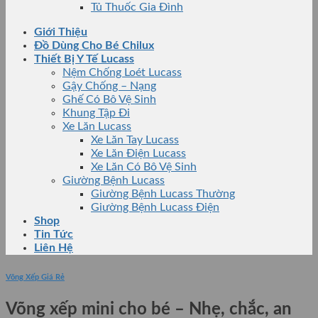
Tủ Thuốc Gia Đình
Giới Thiệu
Đồ Dùng Cho Bé Chilux
Thiết Bị Y Tế Lucass
Nệm Chống Loét Lucass
Gậy Chống – Nạng
Ghế Có Bô Vệ Sinh
Khung Tập Đi
Xe Lăn Lucass
Xe Lăn Tay Lucass
Xe Lăn Điện Lucass
Xe Lăn Có Bô Vệ Sinh
Giường Bệnh Lucass
Giường Bệnh Lucass Thường
Giường Bệnh Lucass Điện
Shop
Tin Tức
Liên Hệ
Võng Xếp Giá Rẻ
Võng xếp mini cho bé – Nhẹ, chắc, an