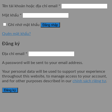
Tên tài khoản hoặc địa chỉ email
*
Mật khẩu
*
Ghi nhớ mật khẩu
Đăng nhập
Quên mật khẩu?
Đăng ký
Địa chỉ email
*
A password will be sent to your email address.
Your personal data will be used to support your experience
throughout this website, to manage access to your account,
and for other purposes described in our
chính sách riêng tư
.
Đăng ký