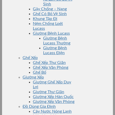
Sinh
Gậy Chống – Nạng
Ghế Có Bô Vệ Sinh
Khung Tập Đi
Nệm Chống Loét
Lucass
Giường Bệnh Lucass
Giường Bệnh
Lucass Thường
Giường Bệnh
Lucass Điện
Ghế Xếp
Ghế Xếp Thư Giãn
Ghế Xếp Văn Phòng
Ghế Bố
Giường Xếp
Giường Ghế Xếp Duy
Lợi
Giường Thư Giãn
Giường Xếp Hàn Quốc
Giường Xếp Văn Phòng
Đồ Dùng Gia Đình
Cây Nước Nóng Lạnh