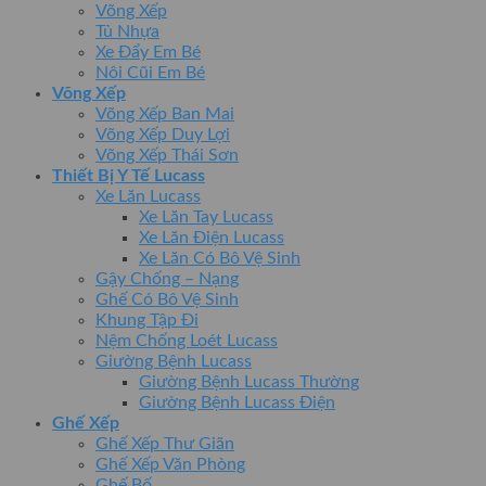
Võng Xếp
Tủ Nhựa
Xe Đẩy Em Bé
Nôi Cũi Em Bé
Võng Xếp
Võng Xếp Ban Mai
Võng Xếp Duy Lợi
Võng Xếp Thái Sơn
Thiết Bị Y Tế Lucass
Xe Lăn Lucass
Xe Lăn Tay Lucass
Xe Lăn Điện Lucass
Xe Lăn Có Bô Vệ Sinh
Gậy Chống – Nạng
Ghế Có Bô Vệ Sinh
Khung Tập Đi
Nệm Chống Loét Lucass
Giường Bệnh Lucass
Giường Bệnh Lucass Thường
Giường Bệnh Lucass Điện
Ghế Xếp
Ghế Xếp Thư Giãn
Ghế Xếp Văn Phòng
Ghế Bố