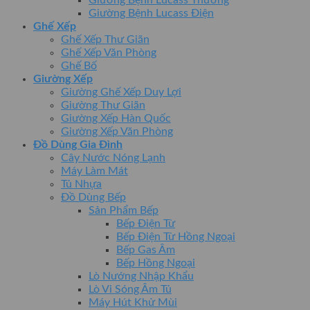
Giường Bệnh Lucass Điện
Ghế Xếp
Ghế Xếp Thư Giãn
Ghế Xếp Văn Phòng
Ghế Bố
Giường Xếp
Giường Ghế Xếp Duy Lợi
Giường Thư Giãn
Giường Xếp Hàn Quốc
Giường Xếp Văn Phòng
Đồ Dùng Gia Đình
Cây Nước Nóng Lạnh
Máy Làm Mát
Tủ Nhựa
Đồ Dùng Bếp
Sản Phẩm Bếp
Bếp Điện Từ
Bếp Điện Từ Hồng Ngoại
Bếp Gas Âm
Bếp Hồng Ngoại
Lò Nướng Nhập Khẩu
Lò Vi Sóng Âm Tủ
Máy Hút Khử Mùi