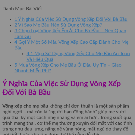
Danh Mục Bài Viết
1
Ý Nghĩa Của Việc Sử Dụng Võng Xếp Đối Với Bà Bầu
2
Vì Sao Mẹ Bầu Nên Sử Dụng Võng Xếp?
3
Chọn Loại Võng Xếp Êm Ái Cho Bà Bầu – Nên Quan
Tâm Gì?
4
Gợi Ý Một Số Mẫu Võng Xếp Cao Cấp Dành Cho Mẹ
Bầu
4.1
Mẹo Sử Dụng Võng Xếp Cho Mẹ Bầu An Toàn
Và Hiệu Quả
5
Mua Võng Xếp Cho Mẹ Bầu Ở Đâu Uy Tín – Giao
Nhanh Miễn Phí?
Ý Nghĩa Của Việc Sử Dụng Võng Xếp
Đối Với Bà Bầu
Võng xếp cho mẹ bầu
không chỉ đơn thuần là một sản phẩm
nghỉ ngơi – mà còn là “người bạn đồng hành” giúp mẹ vượt
qua thai kỳ một cách nhẹ nhàng và êm ái hơn. Trong suốt quá
trình mang thai, cơ thể mẹ thường xuyên đối mặt với các tình
trạng như đau lưng, nặng nề vùng hông, mất ngủ do thay đổi
nội tiết, hoặc khó tìm được tư thế nằm dễ chịu.