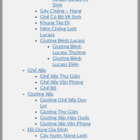
Sinh
Gậy Chống – Nạng
Ghế Có Bô Vệ Sinh
Khung Tập Đi
Nệm Chống Loét
Lucass
Giường Bệnh Lucass
Giường Bệnh
Lucass Thường
Giường Bệnh
Lucass Điện
Ghế Xếp
Ghế Xếp Thư Giãn
Ghế Xếp Văn Phòng
Ghế Bố
Giường Xếp
Giường Ghế Xếp Duy
Lợi
Giường Thư Giãn
Giường Xếp Hàn Quốc
Giường Xếp Văn Phòng
Đồ Dùng Gia Đình
Cây Nước Nóng Lạnh