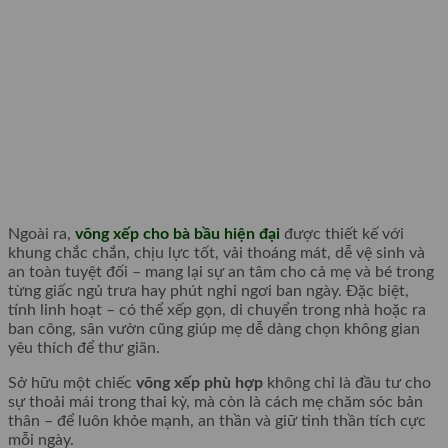
Ngoài ra,
võng xếp cho bà bầu hiện đại
được thiết kế với
khung chắc chắn, chịu lực tốt, vải thoáng mát, dễ vệ sinh và
an toàn tuyệt đối – mang lại sự an tâm cho cả mẹ và bé trong
từng giấc ngủ trưa hay phút nghỉ ngơi ban ngày. Đặc biệt,
tính linh hoạt – có thể xếp gọn, di chuyển trong nhà hoặc ra
ban công, sân vườn cũng giúp mẹ dễ dàng chọn không gian
yêu thích để thư giãn.
Sở hữu một chiếc
võng xếp phù hợp
không chỉ là đầu tư cho
sự thoải mái trong thai kỳ, mà còn là cách mẹ chăm sóc bản
thân – để luôn khỏe mạnh, an thần và giữ tinh thần tích cực
mỗi ngày.