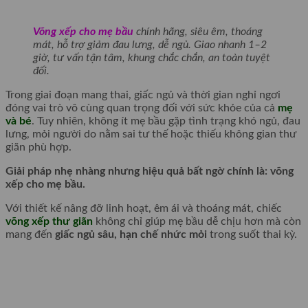
Võng xếp cho mẹ bầu
chính hãng, siêu êm, thoáng
mát, hỗ trợ giảm đau lưng, dễ ngủ. Giao nhanh 1–2
giờ, tư vấn tận tâm, khung chắc chắn, an toàn tuyệt
đối.
Trong giai đoạn mang thai, giấc ngủ và thời gian nghỉ ngơi
đóng vai trò vô cùng quan trọng đối với sức khỏe của cả
mẹ
và bé
. Tuy nhiên, không ít mẹ bầu gặp tình trạng khó ngủ, đau
lưng, mỏi người do nằm sai tư thế hoặc thiếu không gian thư
giãn phù hợp.
Giải pháp nhẹ nhàng nhưng hiệu quả bất ngờ chính là: võng
xếp cho mẹ bầu.
Với thiết kế nâng đỡ linh hoạt, êm ái và thoáng mát, chiếc
võng xếp thư giãn
không chỉ giúp mẹ bầu dễ chịu hơn mà còn
mang đến
giấc ngủ sâu, hạn chế nhức mỏi
trong suốt thai kỳ.