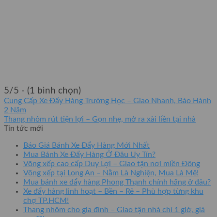
5/5 - (1 bình chọn)
Cung Cấp Xe Đẩy Hàng Trường Học – Giao Nhanh, Bảo Hành
2 Năm
Thang nhôm rút tiện lợi – Gọn nhẹ, mở ra xài liền tại nhà
Tin tức mới
Báo Giá Bánh Xe Đẩy Hàng Mới Nhất
Mua Bánh Xe Đẩy Hàng Ở Đâu Uy Tín?
Võng xếp cao cấp Duy Lợi – Giao tận nơi miền Đông
Võng xếp tại Long An – Nằm Là Nghiện, Mua Là Mê!
Mua bánh xe đẩy hàng Phong Thạnh chính hãng ở đâu?
Xe đẩy hàng linh hoạt – Bền – Rẻ – Phù hợp từng khu
chợ TP.HCM!
Thang nhôm cho gia đình – Giao tận nhà chỉ 1 giờ, giá