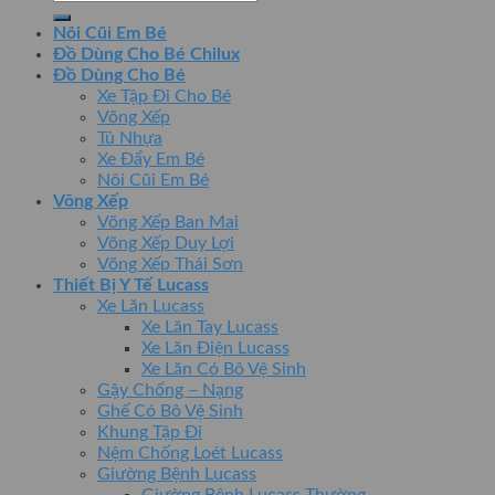
kiếm:
Nôi Cũi Em Bé
Đồ Dùng Cho Bé Chilux
Đồ Dùng Cho Bé
Xe Tập Đi Cho Bé
Võng Xếp
Tủ Nhựa
Xe Đẩy Em Bé
Nôi Cũi Em Bé
Võng Xếp
Võng Xếp Ban Mai
Võng Xếp Duy Lợi
Võng Xếp Thái Sơn
Thiết Bị Y Tế Lucass
Xe Lăn Lucass
Xe Lăn Tay Lucass
Xe Lăn Điện Lucass
Xe Lăn Có Bô Vệ Sinh
Gậy Chống – Nạng
Ghế Có Bô Vệ Sinh
Khung Tập Đi
Nệm Chống Loét Lucass
Giường Bệnh Lucass
Giường Bệnh Lucass Thường