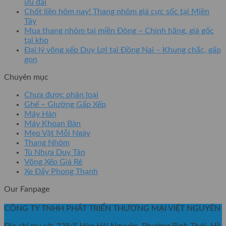
ưu đãi
Chốt liền hôm nay! Thang nhôm giá cực sốc tại Miền
Tây
Mua thang nhôm tại miền Đông – Chính hãng, giá gốc
tại kho
Đại lý võng xếp Duy Lợi tại Đồng Nai – Khung chắc, gấp
gọn
Chuyên mục
Chưa được phân loại
Ghế – Giường Gấp Xếp
Máy Hàn
Máy Khoan Bàn
Mẹo Vặt Mỗi Ngày
Thang Nhôm
Tủ Nhựa Duy Tân
Võng Xếp Giá Rẻ
Xe Đẩy Phong Thạnh
Our Fanpage
CÔNG TY TNHH PHÁT TRIỂN THƯƠNG MẠI VIỆT NGUYÊN
Địa chỉ trụ sở: 228/5 Hàn Hải Nguyên, Phường Bình Thới, Hồ