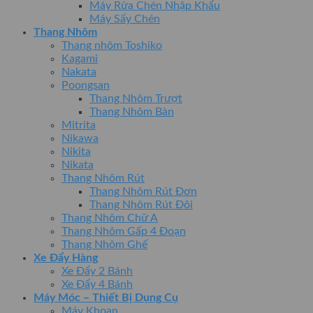
Máy Rửa Chén Nhập Khẩu
Máy Sấy Chén
Thang Nhôm
Thang nhôm Toshiko
Kagami
Nakata
Poongsan
Thang Nhôm Trượt
Thang Nhôm Bàn
Mitrita
Nikawa
Nikita
Nikata
Thang Nhôm Rút
Thang Nhôm Rút Đơn
Thang Nhôm Rút Đôi
Thang Nhôm Chữ A
Thang Nhôm Gấp 4 Đoạn
Thang Nhôm Ghế
Xe Đẩy Hàng
Xe Đẩy 2 Bánh
Xe Đẩy 4 Bánh
Máy Móc – Thiết Bị Dụng Cụ
Máy Khoan