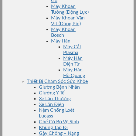
Gỗ
Máy Khoan
Tường (Động Lực)
Máy Khoan Vặn
Vít (Dùng Pin)
Máy Khoan
Bosch
Máy Hàn
Máy Cắt
Plasma
Máy Hàn
Điện Tử
Máy Hàn
Hồ Quang
Thiết Bị Chăm Sóc Sức Khỏe
Giường Bệnh Nhân
Giường Y Tế
Xe Lăn Thường
Xe Lăn Điện
Nệm Chống Loét
Lucass
Ghế Có Bô Vệ Sinh
Khung Tập Đi
Gậy Chống – Nạng