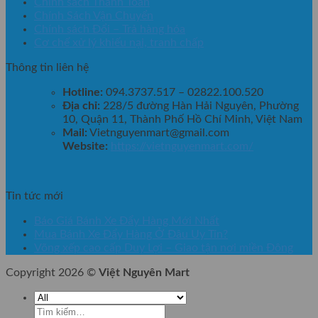
Chính sách Thanh Toán
Chính Sách Vận Chuyển
Chính sách Đổi – Trả hàng hóa
Cơ chế xử lý khiếu nại, tranh chấp
Thông tin liên hệ
Hotline:
094.3737.517 – 02822.100.520
Địa chỉ:
228/5 đường Hàn Hải Nguyên, Phường
10, Quận 11, Thành Phố Hồ Chí Minh, Việt Nam
Mail:
Vietnguyenmart@gmail.com
Website:
https://vietnguyenmart.com/
Tin tức mới
Báo Giá Bánh Xe Đẩy Hàng Mới Nhất
Mua Bánh Xe Đẩy Hàng Ở Đâu Uy Tín?
Võng xếp cao cấp Duy Lợi – Giao tận nơi miền Đông
Copyright 2026 ©
Việt Nguyên Mart
Tìm