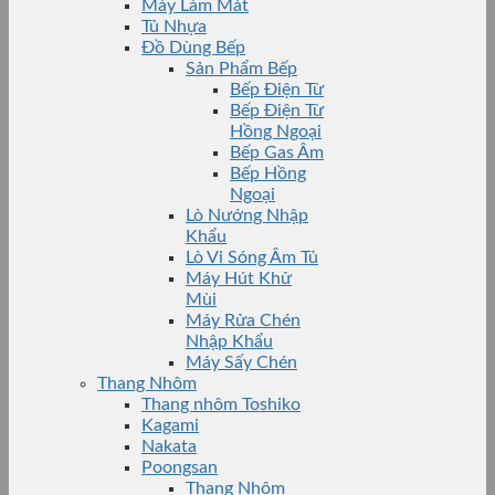
Máy Làm Mát
Tủ Nhựa
Đồ Dùng Bếp
Sản Phẩm Bếp
Bếp Điện Từ
Bếp Điện Từ
Hồng Ngoại
Bếp Gas Âm
Bếp Hồng
Ngoại
Lò Nướng Nhập
Khẩu
Lò Vi Sóng Âm Tủ
Máy Hút Khử
Mùi
Máy Rửa Chén
Nhập Khẩu
Máy Sấy Chén
Thang Nhôm
Thang nhôm Toshiko
Kagami
Nakata
Poongsan
Thang Nhôm