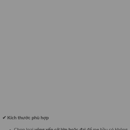
✔ Kích thước phù hợp
Chọn loại
võng xếp cỡ lớn hoặc đại
để mẹ bầu có không