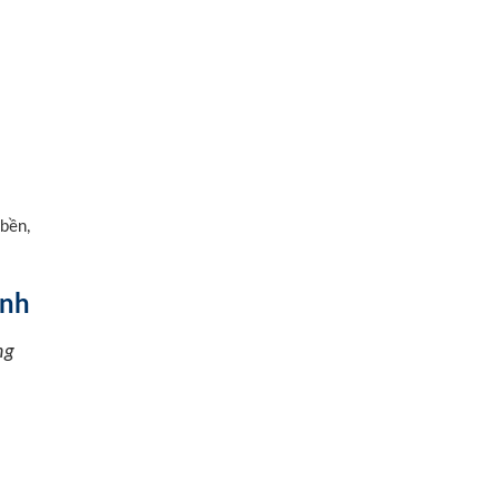
 bền,
inh
ng