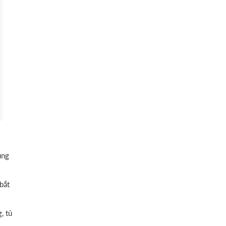
ụng
bắt
, tủ