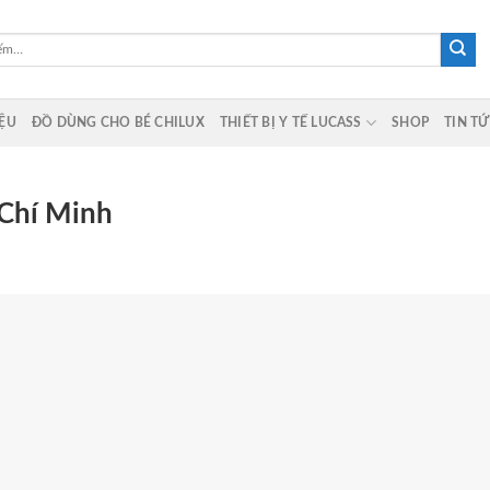
IỆU
ĐỒ DÙNG CHO BÉ CHILUX
THIẾT BỊ Y TẾ LUCASS
SHOP
TIN T
 Chí Minh