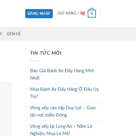
0
GIỎ HÀNG /
0
₫
ĐĂNG NHẬP
ỨC
LIÊN HỆ
TIN TỨC MỚI
Báo Giá Bánh Xe Đẩy Hàng Mới
Nhất
Mua Bánh Xe Đẩy Hàng Ở Đâu Uy
Tín?
Võng xếp cao cấp Duy Lợi – Giao
tận nơi miền Đông
Võng xếp tại Long An – Nằm Là
Nghiện, Mua Là Mê!