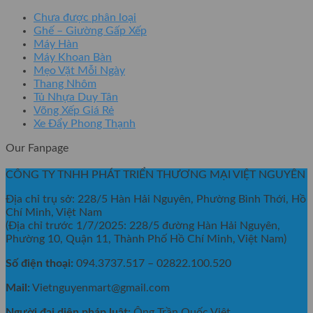
Chưa được phân loại
Ghế – Giường Gấp Xếp
Máy Hàn
Máy Khoan Bàn
Mẹo Vặt Mỗi Ngày
Thang Nhôm
Tủ Nhựa Duy Tân
Võng Xếp Giá Rẻ
Xe Đẩy Phong Thạnh
Our Fanpage
CÔNG TY TNHH PHÁT TRIỂN THƯƠNG MẠI VIỆT NGUYÊN
Địa chỉ trụ sở: 228/5 Hàn Hải Nguyên, Phường Bình Thới, Hồ
Chí Minh, Việt Nam
(Địa chỉ trước 1/7/2025: 228/5 đường Hàn Hải Nguyên,
Phường 10, Quận 11, Thành Phố Hồ Chí Minh, Việt Nam)
Số điện thoại:
094.3737.517 – 02822.100.520
Mail:
Vietnguyenmart@gmail.com
Người đại diện pháp luật:
Ông Trần Quốc Việt