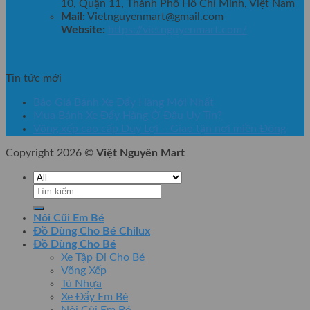
10, Quận 11, Thành Phố Hồ Chí Minh, Việt Nam
Mail:
Vietnguyenmart@gmail.com
Website:
https://vietnguyenmart.com/
Tin tức mới
Báo Giá Bánh Xe Đẩy Hàng Mới Nhất
Mua Bánh Xe Đẩy Hàng Ở Đâu Uy Tín?
Võng xếp cao cấp Duy Lợi – Giao tận nơi miền Đông
Copyright 2026 ©
Việt Nguyên Mart
Tìm
kiếm:
Nôi Cũi Em Bé
Đồ Dùng Cho Bé Chilux
Đồ Dùng Cho Bé
Xe Tập Đi Cho Bé
Võng Xếp
Tủ Nhựa
Xe Đẩy Em Bé
Nôi Cũi Em Bé