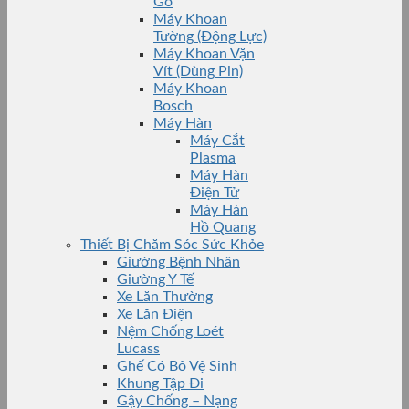
Gỗ
Máy Khoan
Tường (Động Lực)
Máy Khoan Vặn
Vít (Dùng Pin)
Máy Khoan
Bosch
Máy Hàn
Máy Cắt
Plasma
Máy Hàn
Điện Tử
Máy Hàn
Hồ Quang
Thiết Bị Chăm Sóc Sức Khỏe
Giường Bệnh Nhân
Giường Y Tế
Xe Lăn Thường
Xe Lăn Điện
Nệm Chống Loét
Lucass
Ghế Có Bô Vệ Sinh
Khung Tập Đi
Gậy Chống – Nạng