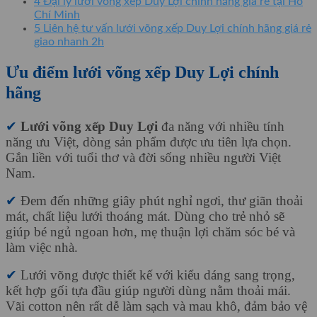
4
Đại lý lưới võng xếp Duy Lợi chính hãng giá rẻ tại Hồ
Chí Minh
5
Liên hệ tư vấn lưới võng xếp Duy Lợi chính hãng giá rẻ
giao nhanh 2h
Ưu điểm lưới võng xếp Duy Lợi chính
hãng
✔
Lưới võng xếp Duy Lợi
đa năng với nhiều tính
năng ưu Việt, dòng sản phẩm được ưu tiên lựa chọn.
Gắn liền với tuổi thơ và đời sống nhiều người Việt
Nam.
✔
Đem đến những giây phút nghỉ ngơi, thư giãn thoải
mát, chất liệu lưới thoáng mát. Dùng cho trẻ nhỏ sẽ
giúp bé ngủ ngoan hơn, mẹ thuận lợi chăm sóc bé và
làm việc nhà.
✔
Lưới võng được thiết kế với kiểu dáng sang trọng,
kết hợp gối tựa đầu giúp người dùng nằm thoải mái.
Vãi cotton nên rất dễ làm sạch và mau khô, đảm bảo vệ