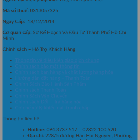
Mã số thuế:
0313057325
Ngày Cấp:
18/12/2014
Cơ quan cấp:
Sở Kế Hoạch Và Đầu Tư Thành Phố Hồ Chí
Minh
Chính sách – Hỗ Trợ Khách Hàng
Thông tin về điều kiện giao dịch chung
Chính sách bảo mật thông tin
Chính sách bán hàng và chất lượng hàng hóa
Hướng dẫn đặt hàng – Thanh Toán
Chính Sách Bảo Hành Sản Phẩm
Chính sách Thanh Toán
Chính Sách Vận Chuyển
Chính sách Đổi – Trả hàng hóa
Cơ chế xử lý khiếu nại, tranh chấp
Thông tin liên hệ
Hotline:
094.3737.517 – 02822.100.520
Địa chỉ:
228/5 đường Hàn Hải Nguyên, Phường