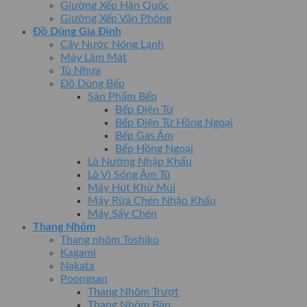
Giường Xếp Hàn Quốc
Giường Xếp Văn Phòng
Đồ Dùng Gia Đình
Cây Nước Nóng Lạnh
Máy Làm Mát
Tủ Nhựa
Đồ Dùng Bếp
Sản Phẩm Bếp
Bếp Điện Từ
Bếp Điện Từ Hồng Ngoại
Bếp Gas Âm
Bếp Hồng Ngoại
Lò Nướng Nhập Khẩu
Lò Vi Sóng Âm Tủ
Máy Hút Khử Mùi
Máy Rửa Chén Nhập Khẩu
Máy Sấy Chén
Thang Nhôm
Thang nhôm Toshiko
Kagami
Nakata
Poongsan
Thang Nhôm Trượt
Thang Nhôm Bàn