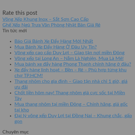
Rate this post
Võng Xếp Khung Inox – Sắt Sơn Cao Cấp
Ghế Xếp Ngủ Trưa Văn Phòng Nhật Bản Giá Rẻ
Tin tức mới
Báo Giá Bánh Xe Đẩy Hàng Mới Nhất
Mua Bánh Xe Đẩy Hàng Ở Đâu Uy Tín?
Võng xếp cao cấp Duy Lợi – Giao tận nơi miền Đông
Võng xếp tại Long An – Nằm Là Nghiện, Mua Là Mê!
Mua bánh xe đẩy hàng Phong Thạnh chính hãng ở đâu?
Xe đẩy hàng linh hoạt – Bền – Rẻ – Phù hợp từng khu
chợ TP.HCM!
Thang nhôm cho gia đình – Giao tận nhà chỉ 1 giờ, giá
ưu đãi
Chốt liền hôm nay! Thang nhôm giá cực sốc tại Miền
Tây
Mua thang nhôm tại miền Đông – Chính hãng, giá gốc
tại kho
Đại lý võng xếp Duy Lợi tại Đồng Nai – Khung chắc, gấp
gọn
Chuyên mục