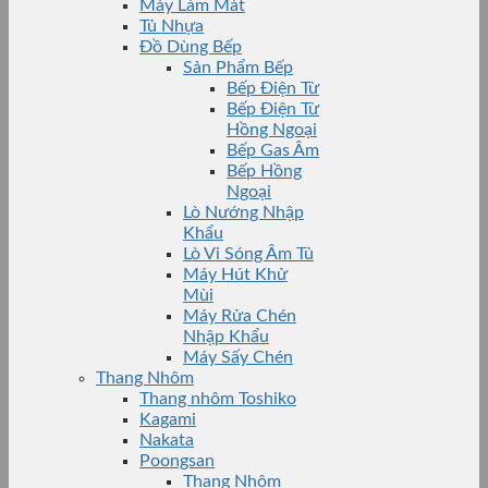
Máy Làm Mát
Tủ Nhựa
Đồ Dùng Bếp
Sản Phẩm Bếp
Bếp Điện Từ
Bếp Điện Từ
Hồng Ngoại
Bếp Gas Âm
Bếp Hồng
Ngoại
Lò Nướng Nhập
Khẩu
Lò Vi Sóng Âm Tủ
Máy Hút Khử
Mùi
Máy Rửa Chén
Nhập Khẩu
Máy Sấy Chén
Thang Nhôm
Thang nhôm Toshiko
Kagami
Nakata
Poongsan
Thang Nhôm