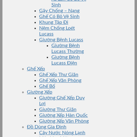
Sinh
Gậy Chống – Nạng
Ghế Có Bô Vệ Sinh
Khung Tập Đi
Nệm Chống Loét
Lucass
Giường Bệnh Lucass
Giường Bệnh
Lucass Thường
Giường Bệnh
Lucass Điện
Ghế Xếp
Ghế Xếp Thư Giãn
Ghế Xếp Văn Phòng
Ghế Bố
Giường Xếp
Giường Ghế Xếp Duy
Lợi
Giường Thư Giãn
Giường Xếp Hàn Quốc
Giường Xếp Văn Phòng
Đồ Dùng Gia Đình
Cây Nước Nóng Lạnh