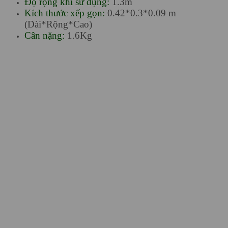
Độ rộng khi sử dụng:
1.3m
Kích thước xếp gọn:
0.42*0.3*0.09 m
(Dài*Rộng*Cao)
Cân nặng:
1.6Kg