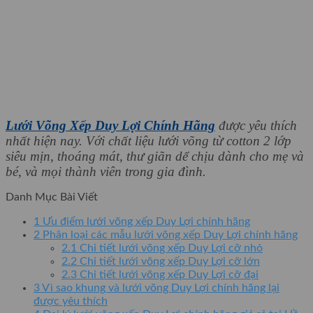
Lưới Võng Xếp Duy Lợi Chính Hãng
được yêu thích
nhất hiện nay. Với chất liệu lưới võng từ cotton 2 lớp
siêu mịn, thoáng mát, thư giãn dể chịu dành cho mẹ và
bé, và mọi thành viên trong gia đình.
Danh Mục Bài Viết
1
Ưu điểm lưới võng xếp Duy Lợi chính hãng
2
Phân loại các mẫu lưới võng xếp Duy Lợi chính hãng
2.1
Chi tiết lưới võng xếp Duy Lợi cỡ nhỏ
2.2
Chi tiết lưới võng xếp Duy Lợi cỡ lớn
2.3
Chi tiết lưới võng xếp Duy Lợi cỡ đại
3
Vì sao khung và lưới võng Duy Lợi chính hãng lại
được yêu thích