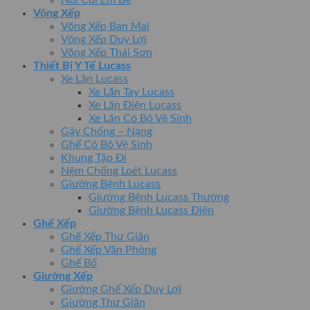
Võng Xếp
Võng Xếp Ban Mai
Võng Xếp Duy Lợi
Võng Xếp Thái Sơn
Thiết Bị Y Tế Lucass
Xe Lăn Lucass
Xe Lăn Tay Lucass
Xe Lăn Điện Lucass
Xe Lăn Có Bô Vệ Sinh
Gậy Chống – Nạng
Ghế Có Bô Vệ Sinh
Khung Tập Đi
Nệm Chống Loét Lucass
Giường Bệnh Lucass
Giường Bệnh Lucass Thường
Giường Bệnh Lucass Điện
Ghế Xếp
Ghế Xếp Thư Giãn
Ghế Xếp Văn Phòng
Ghế Bố
Giường Xếp
Giường Ghế Xếp Duy Lợi
Giường Thư Giãn