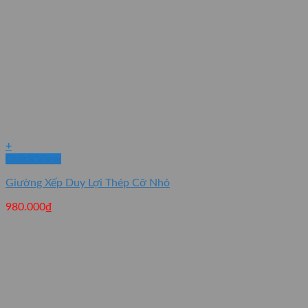
+
Quick View
Giường Xếp Duy Lợi Thép Cỡ Nhỏ
980.000
₫