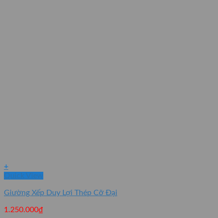
+
Quick View
Giường Xếp Duy Lợi Thép Cỡ Đại
1.250.000
₫