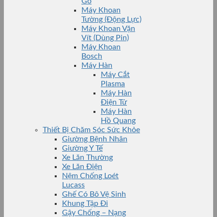
Gỗ
Máy Khoan
Tường (Động Lực)
Máy Khoan Vặn
Vít (Dùng Pin)
Máy Khoan
Bosch
Máy Hàn
Máy Cắt
Plasma
Máy Hàn
Điện Tử
Máy Hàn
Hồ Quang
Thiết Bị Chăm Sóc Sức Khỏe
Giường Bệnh Nhân
Giường Y Tế
Xe Lăn Thường
Xe Lăn Điện
Nệm Chống Loét
Lucass
Ghế Có Bô Vệ Sinh
Khung Tập Đi
Gậy Chống – Nạng