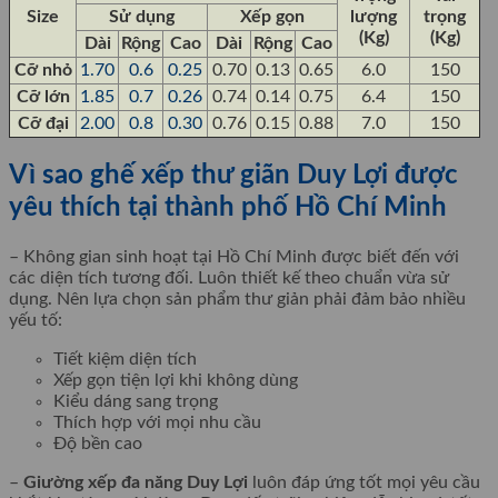
Size
Sử dụng
Xếp gọn
lượng
trọng
(Kg)
(Kg)
Dài
Rộng
Cao
Dài
Rộng
Cao
Cỡ nhỏ
1.70
0.6
0.25
0.70
0.13
0.65
6.0
150
Cỡ lớn
1.85
0.7
0.26
0.74
0.14
0.75
6.4
150
Cỡ đại
2.00
0.8
0.30
0.76
0.15
0.88
7.0
150
Vì sao ghế xếp thư giãn Duy Lợi được
yêu thích tại thành phố Hồ Chí Minh
– Không gian sinh hoạt tại Hồ Chí Minh được biết đến với
các diện tích tương đối. Luôn thiết kế theo chuẩn vừa sử
dụng. Nên lựa chọn sản phẩm thư giản phải đảm bảo nhiều
yếu tố:
Tiết kiệm diện tích
Xếp gọn tiện lợi khi không dùng
Kiểu dáng sang trọng
Thích hợp với mọi nhu cầu
Độ bền cao
–
Giường xếp đa năng Duy Lợi
luôn đáp ứng tốt mọi yêu cầu