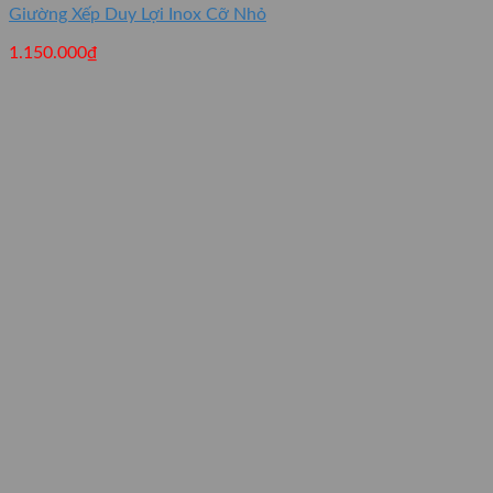
Giường Xếp Duy Lợi Inox Cỡ Nhỏ
1.150.000
₫