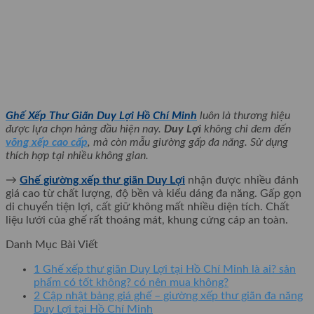
Ghế Xếp Thư Giãn Duy Lợi Hồ Chí Minh
luôn là thương hiệu
được lựa chọn hàng đầu hiện nay.
Duy Lợi
không chỉ đem đến
võng xếp cao cấp
, mà còn mẫu giường gấp đa năng. Sử dụng
thích hợp tại nhiều không gian.
→
Ghế giường xếp thư giãn Duy Lợi
nhận được nhiều đánh
giá cao từ chất lượng, độ bền và kiểu dáng đa năng. Gấp gọn
di chuyển tiện lợi, cất giữ không mất nhiều diện tích. Chất
liệu lưới của ghế rất thoáng mát, khung cứng cáp an toàn.
Danh Mục Bài Viết
1
Ghế xếp thư giãn Duy Lợi tại Hồ Chí Minh là ai? sản
phẩm có tốt không? có nên mua không?
2
Cập nhật bảng giá ghế – giường xếp thư giãn đa năng
Duy Lợi tại Hồ Chí Minh