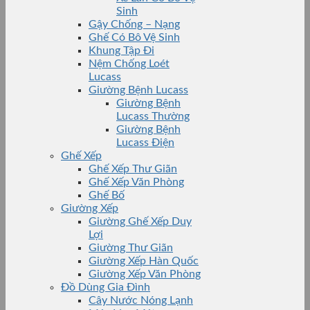
Sinh
Gậy Chống – Nạng
Ghế Có Bô Vệ Sinh
Khung Tập Đi
Nệm Chống Loét
Lucass
Giường Bệnh Lucass
Giường Bệnh
Lucass Thường
Giường Bệnh
Lucass Điện
Ghế Xếp
Ghế Xếp Thư Giãn
Ghế Xếp Văn Phòng
Ghế Bố
Giường Xếp
Giường Ghế Xếp Duy
Lợi
Giường Thư Giãn
Giường Xếp Hàn Quốc
Giường Xếp Văn Phòng
Đồ Dùng Gia Đình
Cây Nước Nóng Lạnh