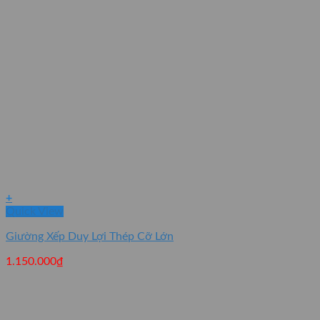
+
Quick View
Giường Xếp Duy Lợi Thép Cỡ Lớn
1.150.000
₫