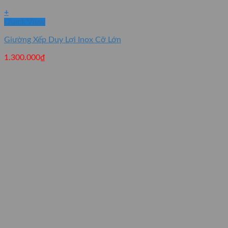
+
Quick View
Giường Xếp Duy Lợi Inox Cỡ Lớn
1.300.000
₫