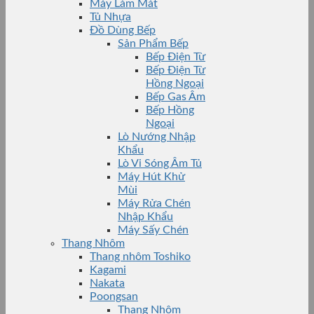
Máy Làm Mát
Tủ Nhựa
Đồ Dùng Bếp
Sản Phẩm Bếp
Bếp Điện Từ
Bếp Điện Từ
Hồng Ngoại
Bếp Gas Âm
Bếp Hồng
Ngoại
Lò Nướng Nhập
Khẩu
Lò Vi Sóng Âm Tủ
Máy Hút Khử
Mùi
Máy Rửa Chén
Nhập Khẩu
Máy Sấy Chén
Thang Nhôm
Thang nhôm Toshiko
Kagami
Nakata
Poongsan
Thang Nhôm