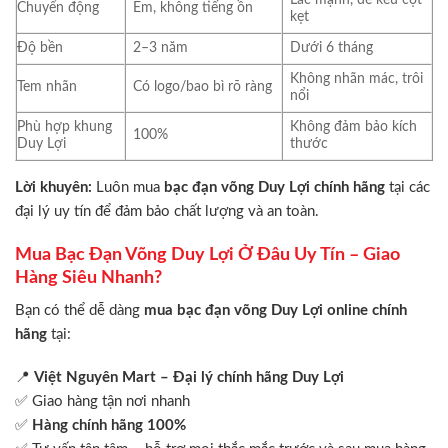
Lắc mạnh, dễ kêu cọt
Chuyển động
Êm, không tiếng ồn
kẹt
Độ bền
2–3 năm
Dưới 6 tháng
Không nhãn mác, trôi
Tem nhãn
Có logo/bao bì rõ ràng
nổi
Phù hợp khung
Không đảm bảo kích
100%
Duy Lợi
thước
Lời khuyên:
Luôn mua
bạc đạn võng Duy Lợi chính hãng
tại các
đại lý uy tín để đảm bảo chất lượng và an toàn.
Mua Bạc Đạn Võng Duy Lợi Ở Đâu Uy Tín – Giao
Hàng Siêu Nhanh?
Bạn có thể dễ dàng
mua bạc đạn võng Duy Lợi online chính
hãng
tại:
📍
Việt Nguyên Mart – Đại lý chính hãng Duy Lợi
✅ Giao hàng tận nơi nhanh
✅
Hàng chính hãng 100%