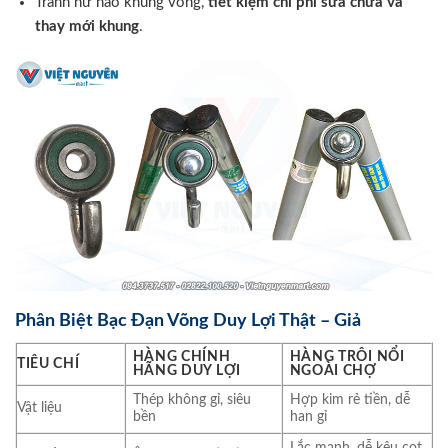
Tránh hư hao khung võng,
tiết kiệm chi phí sửa chữa và
thay mới khung
.
Phân Biệt Bạc Đạn Võng Duy Lợi Thật – Giả
HÀNG CHÍNH
HÀNG TRÔI NỔI
TIÊU CHÍ
HÃNG DUY LỢI
NGOÀI CHỢ
Thép không gỉ, siêu
Hợp kim rẻ tiền, dễ
Vật liệu
bền
han gỉ