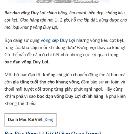
Bạc đạn võng Duy Lợi
chính hãng, êm mượt, bền đẹp, chống kêu
cọt kẹt. Giao hàng tận nơi 1–2 giờ, hỗ trợ lắp đặt, dùng được cho
mọi loại khung võng Duy Lợi.
Bạn đang sử dụng
võng xếp Duy Lợi
nhưng võng kêu cọt kẹt,
rung lắc, khó chịu mỗi khi đung đưa? Đừng vội thay cả khung!
Có thể vấn đề nằm ở chi tiết nhỏ nhưng cực kỳ quan trọng –
bạc đạn võng Duy Lợi
.
Một bộ bạc đạn tốt không chỉ giúp chuyển động êm ái hơn mà
còn
gia tăng tuổi thọ cho khung võng
, đảm bảo sự an toàn và
thoải mái tuyệt đối trong từng giây phút nghỉ ngơi. Hãy cùng
khám phá vì sao
bạc đạn võng Duy Lợi chính hãng
là phụ kiện
không thể thiếu!
Danh Mục Bài Viết
[
Xem
]