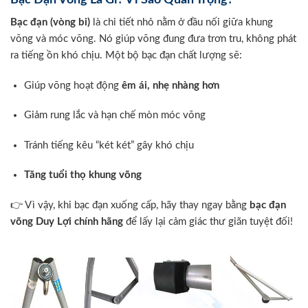
Bạc Đạn Võng Là Gì? Vì Sao Quan Trọng?
Bạc đạn (vòng bi)
là chi tiết nhỏ nằm ở đầu nối giữa khung
võng và móc võng. Nó giúp võng đung đưa trơn tru, không phát
ra tiếng ồn khó chịu. Một bộ bạc đạn chất lượng sẽ:
Giúp võng hoạt động
êm ái, nhẹ nhàng hơn
Giảm rung lắc và hạn chế mòn móc võng
Tránh tiếng kêu “két két” gây khó chịu
Tăng tuổi thọ khung võng
👉 Vì vậy, khi bạc đạn xuống cấp, hãy thay ngay bằng
bạc đạn
võng Duy Lợi chính hãng
để lấy lại cảm giác thư giãn tuyệt đối!