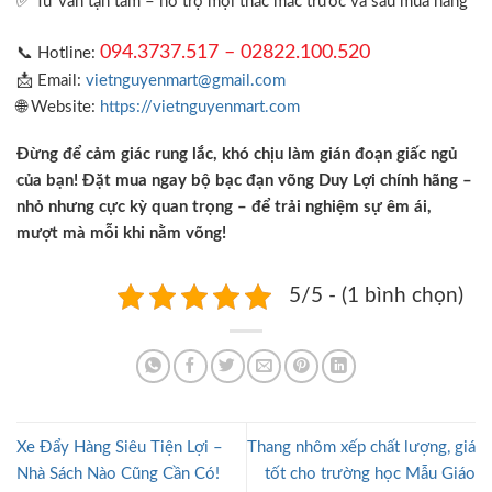
✅ Tư vấn tận tâm – hỗ trợ mọi thắc mắc trước và sau mua hàng
094.3737.517 – 02822.100.520
📞 Hotline:
📩 Email:
vietnguyenmart@gmail.com
🌐 Website:
https://vietnguyenmart.com
Đừng để cảm giác rung lắc, khó chịu làm gián đoạn giấc ngủ
của bạn! Đặt mua ngay bộ bạc đạn võng Duy Lợi chính hãng –
nhỏ nhưng cực kỳ quan trọng – để trải nghiệm sự êm ái,
mượt mà mỗi khi nằm võng!
5/5 - (1 bình chọn)
Xe Đẩy Hàng Siêu Tiện Lợi –
Thang nhôm xếp chất lượng, giá
Nhà Sách Nào Cũng Cần Có!
tốt cho trường học Mẫu Giáo